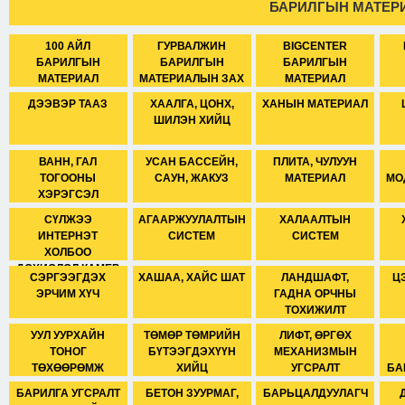
БАРИЛГЫН МАТЕР
100 АЙЛ
ГУРВАЛЖИН
BIGCENTER
БАРИЛГЫН
БАРИЛГЫН
БАРИЛГЫН
МАТЕРИАЛ
МАТЕРИАЛЫН ЗАХ
МАТЕРИАЛ
ДЭЭВЭР ТААЗ
ХААЛГА, ЦОНХ,
ХАНЫН МАТЕРИАЛ
ШИЛЭН ХИЙЦ
ВАНН, ГАЛ
УСАН БАССЕЙН,
ПЛИТА, ЧУЛУУН
ТОГООНЫ
САУН, ЖАКУЗ
МАТЕРИАЛ
МО
ХЭРЭГСЭЛ
СҮЛЖЭЭ
АГААРЖУУЛАЛТЫН
ХАЛААЛТЫН
ИНТЕРНЭТ
СИСТЕМ
СИСТЕМ
ХОЛБОО
ДОХИОЛОЛ КАМЕР
СЭРГЭЭГДЭХ
ХАШАА, ХАЙС ШАТ
ЛАНДШАФТ,
Ц
ЭРЧИМ ХҮЧ
ГАДНА ОРЧНЫ
ТОХИЖИЛТ
УУЛ УУРХАЙН
ТӨМӨР ТӨМРИЙН
ЛИФТ, ӨРГӨХ
ТОНОГ
БҮТЭЭГДЭХҮҮН
МЕХАНИЗМЫН
ТӨХӨӨРӨМЖ
ХИЙЦ
УГСРАЛТ
БА
БАРИЛГА УГСРАЛТ
БЕТОН ЗУУРМАГ,
БАРЬЦАЛДУУЛАГЧ