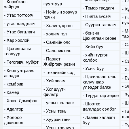
Ла
Коробканы
суултуур
хайрцаг
Төмөр тасдагч
Х
Нойлын хөвүүр
Утас тогтоогч
Пилта зүсэгч
почки
Л
суг
утас далдлагч
Суурин тасдагч
Холигч, крант
М
Утас багцлагч
бензин
холигч гол
та
Цахилгаан хөрөө
Хар хоолой
Сангийн олс
С
Хийн буу
Цахилгааны
Сальник олс
Ш
тоолуур
хийн түргэн
Парнет
холбох
С
Төгсгөвч, муйфт
Жийргэвч резин
Усны буу
Х
Кноп унтрааж
техникийн сод
асаадаг
Цахилгаан тень
Б
Хий авагч
халуунаар
кембрик
Э
үлээдэг багаж
Хог шүүгч
Камер
фильтр
Зү
Түрдэг гар хөрөө
Хонх, Домофон
усны шалаанк
Ш
Шоотко
Адаптор
дагалдах сэлбэг
Усны тень
Ги
ша
Холбоо
Лааны халаагч
Хуурай тень
дохиолол
буу
Т
Усны тоолуур