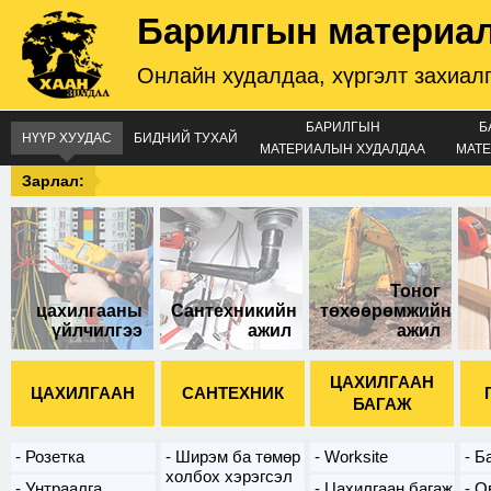
Барилгын материа
Онлайн худалдаа, хүргэлт захиал
БАРИЛГЫН
Б
НҮҮР ХУУДАС
БИДНИЙ ТУХАЙ
МАТЕРИАЛЫН ХУДАЛДАА
МАТЕ
Зарлал:
Тоног
цахилгааны
Сантехникийн
төхөөрөмжийн
үйлчилгээ
ажил
ажил
ЦАХИЛГААН
ЦАХИЛГААН
САНТЕХНИК
БАГАЖ
Розетка
Ширэм ба төмөр
Worksite
Б
холбох хэрэгсэл
Унтраалга
Цахилгаан багаж
О