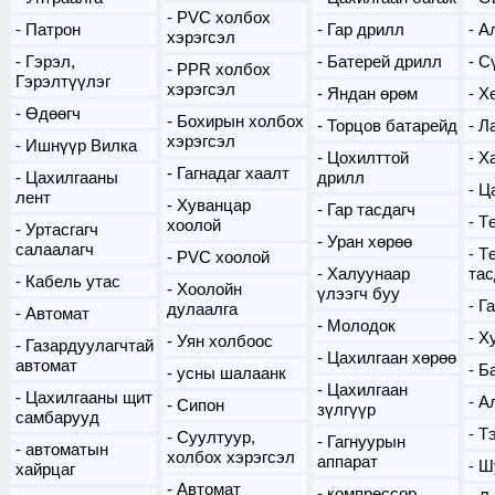
PVC холбох
Патрон
Гар дрилл
А
хэрэгсэл
Гэрэл,
Батерей дрилл
С
PPR холбох
Гэрэлтүүлэг
хэрэгсэл
Яндан өрөм
Х
Өдөөгч
Бохирын холбох
Торцов батарейд
Л
хэрэгсэл
Ишнүүр Вилка
Цохилттой
Х
Гагнадаг хаалт
Цахилгааны
дрилл
Ца
лент
Хуванцар
Гар тасдагч
Т
хоолой
Уртасгагч
Уран хөрөө
салаалагч
Т
PVC хоолой
Халуунаар
тас
Кабель утас
Хоолойн
үлээгч буу
Г
дулаалга
Автомат
Молодок
Х
Уян холбоос
Газардуулагчтай
Цахилгаан хөрөө
автомат
Б
усны шалаанк
Цахилгаан
Цахилгааны щит
А
Сипон
зүлгүүр
самбарууд
Т
Суултуур,
Гагнуурын
автоматын
холбох хэрэгсэл
аппарат
Ш
хайрцаг
Автомат
компрессор