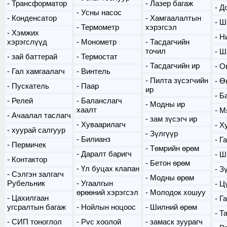
Трансформатор
Лазер багаж
Д
Усны насос
Конденсатор
Хамгаалалтын
Ш
Термометр
хэрэгсэл
Хэмжих
Н
хэрэгслүүд
Монометр
Тасдагчийн
точил
Ш
зай баттерай
Термостат
Тасдагчийн ир
О
Гал хамгаалагч
Винтель
Пилта зүсэгчийн
Ө
Пускатель
Паар
ир
Б
Релей
Баланслагч
Модны ир
хаалт
М
Ачаалал таслагч
зам зүсэгч ир
Хуваарилагч
Х
хуурай салгуур
Зүлгүүр
Билианз
Г
Пермичек
Төмрийн өрөм
Даралт баригч
Ш
Контактор
Бетон өрөм
Үл буцах клапан
З
Сэлгэн залгагч
Модны өрөм
Рубельник
Угаалгын
Ц
өрөөний хэрэгсэл
Молодок хошуу
Цахилгаан
Га
угсралтын багаж
Нойлын ноцоос
Шилний өрөм
Т
СИП тоноглол
Pvc хоолой
замаск зуурагч