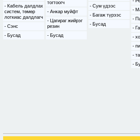
Ре
тогтоогч
Кабель далдлах
Сум үдээс
М
систем, төмөр
Анкар муйфт
Багаж түрээс
лоткиас далдлагч
П
Цагираг жийрэг
Бусад
Сэнс
резин
Га
Бусад
Бусад
х
п
т
Б