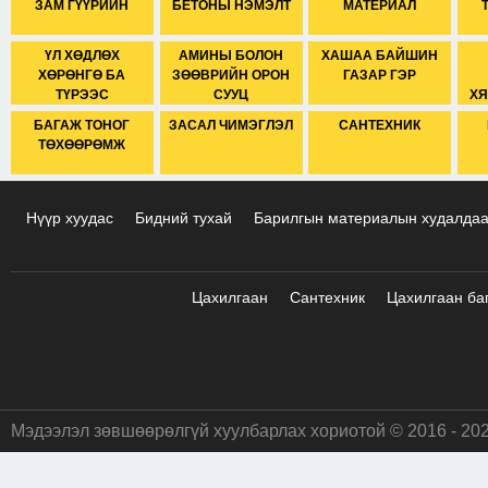
ЗАМ ГҮҮРИЙН
БЕТОНЫ НЭМЭЛТ
МАТЕРИАЛ
ҮЛ ХӨДЛӨХ
АМИНЫ БОЛОН
ХАШАА БАЙШИН
ХӨРӨНГӨ БА
ЗӨӨВРИЙН ОРОН
ГАЗАР ГЭР
ТҮРЭЭС
СУУЦ
ХЯ
БАГАЖ ТОНОГ
ЗАСАЛ ЧИМЭГЛЭЛ
САНТЕХНИК
ТӨХӨӨРӨМЖ
Нүүр хуудас
Бидний тухай
Барилгын материалын худалда
Цахилгаан
Сантехник
Цахилгаан ба
Мэдээлэл зөвшөөрөлгүй хуулбарлах хориотой © 2016 - 20