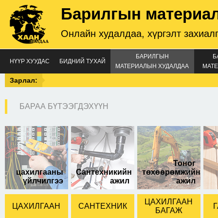
Барилгын материа
Онлайн худалдаа, хүргэлт захиал
БАРИЛГЫН
Б
НҮҮР ХУУДАС
БИДНИЙ ТУХАЙ
МАТЕРИАЛЫН ХУДАЛДАА
МАТЕ
Зарлал:
БАРАА БҮТЭЭГДЭХҮҮН
Тоног
цахилгааны
Сантехникийн
төхөөрөмжийн
үйлчилгээ
ажил
ажил
ЦАХИЛГААН
ЦАХИЛГААН
САНТЕХНИК
Г
БАГАЖ