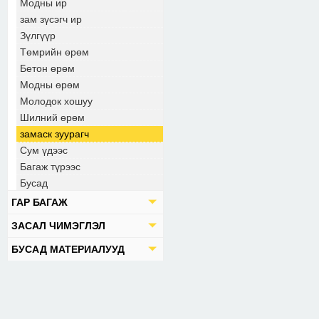
Модны ир
зам зүсэгч ир
Зүлгүүр
Төмрийн өрөм
Бетон өрөм
Модны өрөм
Молодок хошуу
Шилний өрөм
замаск зуурагч
Сум үдээс
Багаж түрээс
Бусад
ГАР БАГАЖ
ЗАСАЛ ЧИМЭГЛЭЛ
БУСАД МАТЕРИАЛУУД