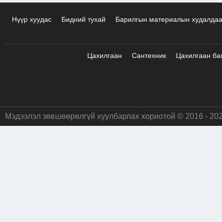
Нүүр хуудас
Бидний тухай
Барилгын материалын худалда
Цахилгаан
Сантехник
Цахилгаан ба
Мэдээлэл зөвшөөрөлгүй хуулбарлах хориотой © 2016 - 20