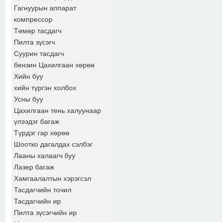
Гагнуурын аппарат
компрессор
Төмөр тасдагч
Пилта зүсэгч
Суурин тасдагч
бензин Цахилгаан хөрөө
Хийн буу
хийн түргэн холбох
Усны буу
Цахилгаан тень халуунаар
үлээдэг багаж
Түрдэг гар хөрөө
Шоотко дагалдах сэлбэг
Лааны халаагч буу
Лазер багаж
Хамгаалалтын хэрэгсэл
Тасдагчийн точил
Тасдагчийн ир
Пилта зүсэгчийн ир