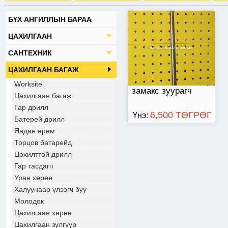
БҮХ АНГИЛЛЫН БАРАА
ЦАХИЛГААН
САНТЕХНИК
ЦАХИЛГААН БАГАЖ
Worksite
замакс зуурагч
Цахилгаан багаж
Гар дрилл
6,500 ТӨГРӨГ
Үнэ:
Батерей дрилл
Яндан өрөм
Торцов батарейд
Цохилттой дрилл
Гар тасдагч
Уран хөрөө
Халуунаар үлээгч буу
Молодок
Цахилгаан хөрөө
Цахилгаан зүлгүүр