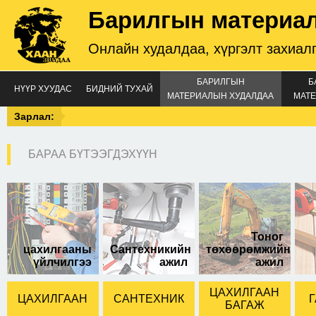
Барилгын материа
Онлайн худалдаа, хүргэлт захиал
БАРИЛГЫН
Б
НҮҮР ХУУДАС
БИДНИЙ ТУХАЙ
МАТЕРИАЛЫН ХУДАЛДАА
МАТЕ
Зарлал:
БАРАА БҮТЭЭГДЭХҮҮН
Жижиг хэмжээтэй
Тоног
цахилгааны
Сантехникийн
төхөөрөмжийн
үйлчилгээ
ажил
ажил
ЦАХИЛГААН
ЦАХИЛГААН
САНТЕХНИК
Г
БАГАЖ