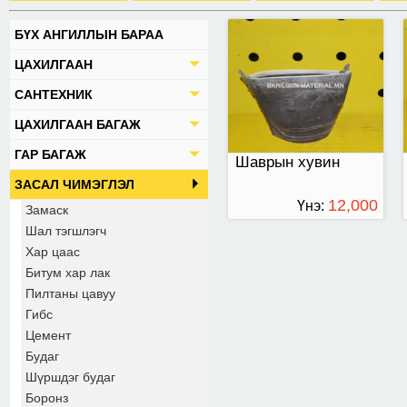
БҮХ АНГИЛЛЫН БАРАА
ЦАХИЛГААН
САНТЕХНИК
ЦАХИЛГААН БАГАЖ
ГАР БАГАЖ
Шаврын хувин
ЗАСАЛ ЧИМЭГЛЭЛ
12,000
Үнэ:
Замаск
Шал тэгшлэгч
ТӨГРӨГ
Хар цаас
Битум хар лак
Пилтаны цавуу
Гибс
Цемент
Будаг
Шүршдэг будаг
Боронз