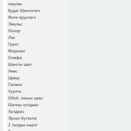
паалан
Будаг Шингэлэгч
Өнгө оруулагч
Эмульс
Оохор
Лак
Грунт
Морилко
Олифа
Шингэн шил
Хөөс
Цавуу
Силкон
Хуулга
Обой, ханын цаас
Шалны хулдаас
Хулдаас
Эрээн бүтээлэг
2 талдаа наалт