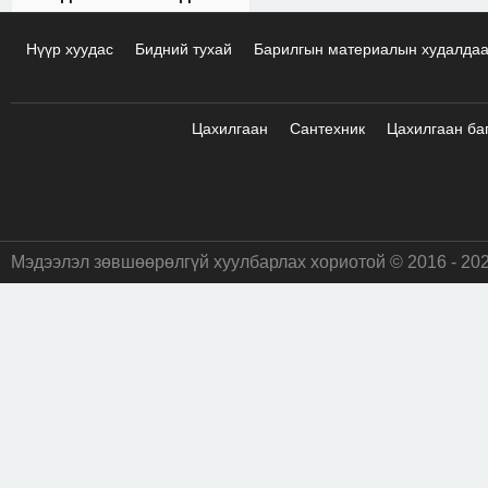
Нүүр хуудас
Бидний тухай
Барилгын материалын худалда
Цахилгаан
Сантехник
Цахилгаан ба
Мэдээлэл зөвшөөрөлгүй хуулбарлах хориотой © 2016 - 20