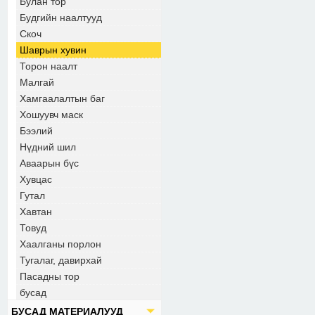
Булан тор
Будгийн наалтууд
Скоч
Шаврын хувин
Торон наалт
Малгай
Хамгаалалтын баг
Хошуувч маск
Бээлий
Нүдний шил
Аваарын бүс
Хувцас
Гутал
Хавтан
Товуд
Хаалганы порлон
Тугалаг, давирхай
Пасадны тор
бусад
БУСАД МАТЕРИАЛУУД