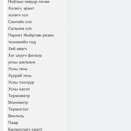
Нойлын хөвүүр почки
Холигч, крант
холигч гол
Сангийн олс
Сальник олс
Парнет Жийргэвч резин
техникийн сод
Хий авагч
Хог шүүгч фильтр
усны шалаанк
Усны тень
Хуурай тень
Усны тоолуур
Усны насос
Термометр
Монометр
Термостат
Винтель
Паар
Баланслагч хаалт