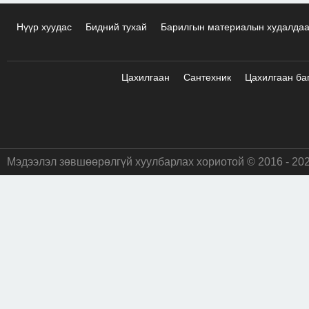
Нүүр хуудас
Бидний тухай
Барилгын материалын худалда
Цахилгаан
Сантехник
Цахилгаан ба
Мэдээлэл зөвшөөрөлгүй хуулбарлах хориотой © 2016 - 20