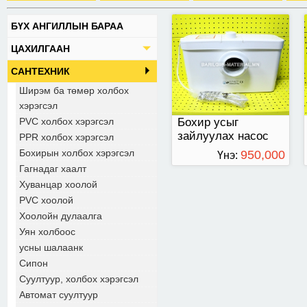
БҮХ АНГИЛЛЫН БАРАА
ЦАХИЛГААН
САНТЕХНИК
Ширэм ба төмөр холбох
хэрэгсэл
PVC холбох хэрэгсэл
Бохир усыг
зайлуулах насос
PPR холбох хэрэгсэл
/500W/
Бохирын холбох хэрэгсэл
950,000
Үнэ:
Гагнадаг хаалт
ТӨГРӨГ
Хуванцар хоолой
PVC хоолой
Хоолойн дулаалга
Уян холбоос
усны шалаанк
Сипон
Суултуур, холбох хэрэгсэл
Автомат суултуур