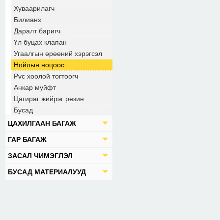
Хуваарилагч
Билианз
Даралт баригч
Үл буцах клапан
Угаалгын өрөөний хэрэгсэл
Нойлын ноцоос
Pvc хоолой тогтоогч
Анкар муйфт
Цагираг жийрэг резин
Бусад
ЦАХИЛГААН БАГАЖ
ГАР БАГАЖ
ЗАСАЛ ЧИМЭГЛЭЛ
БУСАД МАТЕРИАЛУУД