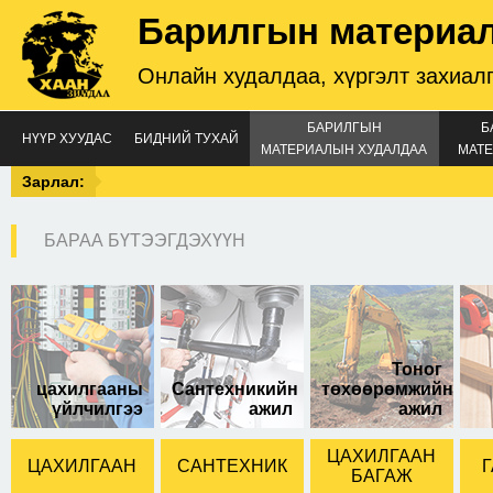
Барилгын материа
Онлайн худалдаа, хүргэлт захиал
БАРИЛГЫН
Б
НҮҮР ХУУДАС
БИДНИЙ ТУХАЙ
МАТЕРИАЛЫН ХУДАЛДАА
МАТЕ
Зарлал:
БАРАА БҮТЭЭГДЭХҮҮН
Ариун цэврийн
өрөөний бохир усыг
зайлуулах насос,
үүнд угаалгын машин
гал тогооны
Тоног
угаалтуур
цахилгааны
Сантехникийн
төхөөрөмжийн
жорлонгийн усыг
үйлчилгээ
ажил
ажил
зайлуулах чадалтай
500w
ЦАХИЛГААН
ЦАХИЛГААН
САНТЕХНИК
Г
БАГАЖ