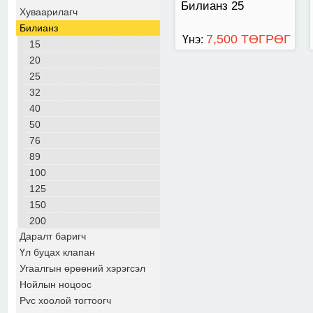
Билианз 25
Хуваарилагч
Билианз
7,500 ТӨГРӨГ
Үнэ:
15
20
25
32
40
50
76
89
100
125
150
200
Даралт баригч
Үл буцах клапан
Угаалгын өрөөний хэрэгсэл
Нойлын ноцоос
Pvc хоолой тогтоогч