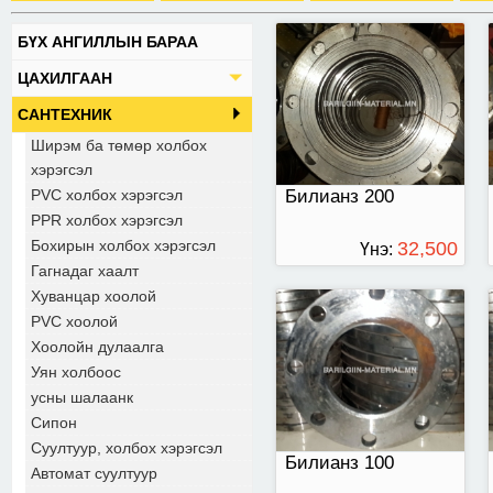
БҮХ АНГИЛЛЫН БАРАА
Билианз 100
ЦАХИЛГААН
САНТЕХНИК
Ширэм ба төмөр холбох
хэрэгсэл
PVC холбох хэрэгсэл
Билианз 200
PPR холбох хэрэгсэл
Бохирын холбох хэрэгсэл
32,500
Үнэ:
Гагнадаг хаалт
ТӨГРӨГ
Хуванцар хоолой
PVC хоолой
Билианз 50
Хоолойн дулаалга
Уян холбоос
усны шалаанк
Сипон
Суултуур, холбох хэрэгсэл
Билианз 100
Автомат суултуур