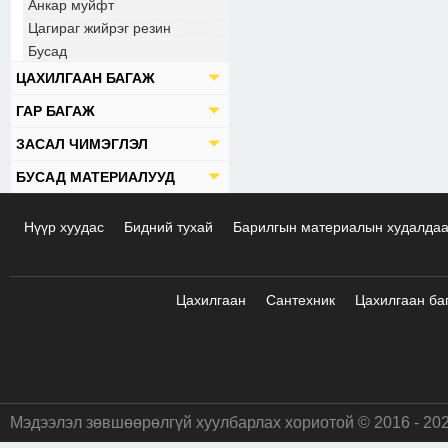
Анкар муйфт
Цагираг жийрэг резин
Бусад
ЦАХИЛГААН БАГАЖ
ГАР БАГАЖ
ЗАСАЛ ЧИМЭГЛЭЛ
БУСАД МАТЕРИАЛУУД
Нүүр хуудас
Бидний тухай
Барилгын материалын худалда
Цахилгаан
Сантехник
Цахилгаан ба
Мэдээлэл зөвшөөрөлгүй хуулбарлах хориотой © 2016 - 20