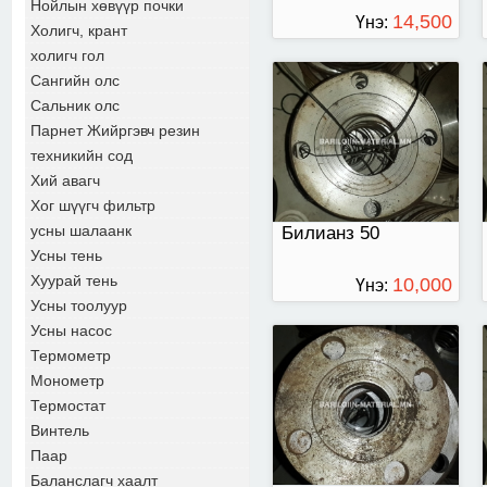
Нойлын хөвүүр почки
14,500
Үнэ:
Холигч, крант
холигч гол
ТӨГРӨГ
Сангийн олс
Билианз 25
Сальник олс
Парнет Жийргэвч резин
техникийн сод
Хий авагч
Хог шүүгч фильтр
усны шалаанк
Билианз 50
Усны тень
Хуурай тень
10,000
Үнэ:
Усны тоолуур
ТӨГРӨГ
Усны насос
Термометр
Монометр
Термостат
Винтель
Паар
Баланслагч хаалт