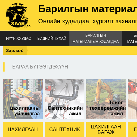
Барилгын материа
Онлайн худалдаа, хүргэлт захиал
БАРИЛГЫН
Б
НҮҮР ХУУДАС
БИДНИЙ ТУХАЙ
МАТЕРИАЛЫН ХУДАЛДАА
МАТЕ
Зарлал:
БАРАА БҮТЭЭГДЭХҮҮН
Билианз 200
Тоног
цахилгааны
Сантехникийн
төхөөрөмжийн
үйлчилгээ
ажил
ажил
ЦАХИЛГААН
ЦАХИЛГААН
САНТЕХНИК
Г
БАГАЖ