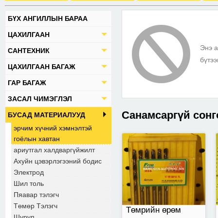
БҮХ АНГИЛЛЫН БАРАА
4мм
ЦАХИЛГААН
Энэ а
САНТЕХНИК
бүтээ
ЦАХИЛГААН БАГАЖ
ГАР БАГАЖ
ЗАСАЛ ЧИМЭГЛЭЛ
Санамсаргүй сонг
БУСАД МАТЕРИАЛУУД
эрчим хүчний хэмнэлтэй
гоёлын хавтан
ариутгал халдваргүйжилт
20*/500мм-тэй
Ахуйн цэвэрлэгээний бодис
Электрод
Шил толь
Пяавар тэлэгч
Төмөр Тэлэгч
Төмрийн өрөм
Шуруп