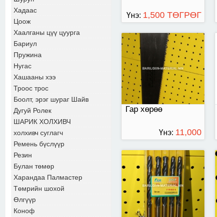
Хадаас
1,500 ТӨГРӨГ
Үнэ:
Цоож
Хаалганы цүү цуурга
Бариул
9-мм
Пружина
Нугас
Хашааны хээ
Троос трос
Боолт, эрэг шураг Шайв
Гар хөрөө
Дугуй Ролек
ШАРИК ХОЛХИВЧ
11,000
Үнэ:
холхивч суглагч
Ремень бүслүүр
ТӨГРӨГ
Резин
Булан төмөр
Харандаа Палмастер
Төмрийн шохой
Өлгүүр
Коноф