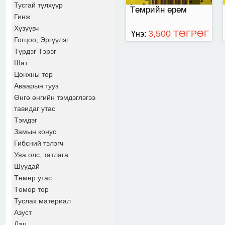
Тусгай түлхүүр
Төмрийн өрөм
Гинж
Хүзүүвч
3,500 ТӨГРӨГ
Үнэ:
Гогцоо, Эргүүлэг
Түрдэг Тэрэг
Шат
Цонхны тор
Аваарын тууз
Өнгө өнгийн тэмдэглэгээ
тавидаг утас
Тэмдэг
Замын конус
Гибсний тэлэгч
Уяа олс, татлага
Шуудай
Төмөр утас
Төмөр тор
Туслах материал
Азуст
Лац