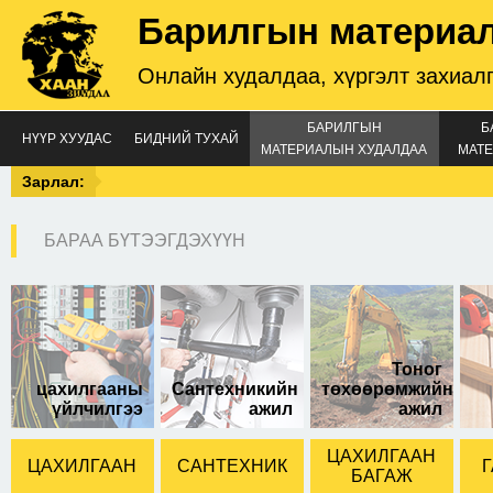
Барилгын материа
Онлайн худалдаа, хүргэлт захиал
БАРИЛГЫН
Б
НҮҮР ХУУДАС
БИДНИЙ ТУХАЙ
МАТЕРИАЛЫН ХУДАЛДАА
МАТЕ
Зарлал:
БАРАА БҮТЭЭГДЭХҮҮН
Тоног
цахилгааны
Сантехникийн
төхөөрөмжийн
үйлчилгээ
ажил
ажил
ЦАХИЛГААН
ЦАХИЛГААН
САНТЕХНИК
Г
БАГАЖ