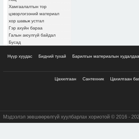
Хамгаалалтын тор
цэвэрлэгээний материал
хор шавьж устгал
Гэр ахуйн бараа
Галын аюулгүй байдал
Бусад
Нүүр хуудас
Бидний тухай
Барилгын материалын худалда
Цахилгаан
Сантехник
Цахилгаан ба
Мэдээлэл зөвшөөрөлгүй хуулбарлах хориотой © 2016 - 20