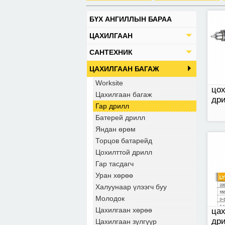
БҮХ АНГИЛЛЫН БАРАА
LY-
ЦАХИЛГААН
гар
САНТЕХНИК
ЦАХИЛГААН БАГАЖ
Worksite
цох
Цахилгаан багаж
др
Гар дрилл
Батерей дрилл
Яндан өрөм
Торцов батарейд
Цохилттой дрилл
Гар тасдагч
Уран хөрөө
Халуунаар үлээгч буу
Молодок
Цахилгаан хөрөө
цах
др
Цахилгаан зүлгүүр