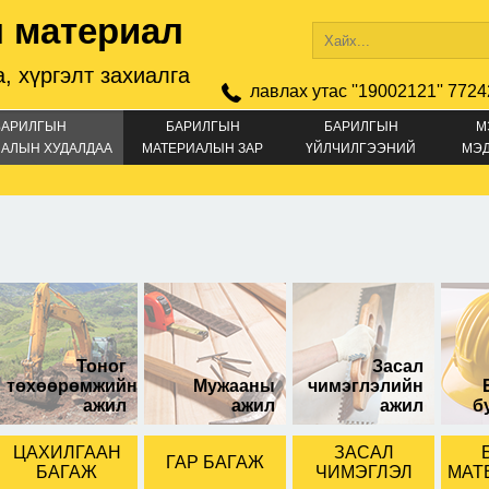
 материал
, хүргэлт захиалга
лавлах утас ''19002121'' 7724
БАРИЛГЫН
БАРИЛГЫН
БАРИЛГЫН
М
АЛЫН ХУДАЛДАА
МАТЕРИАЛЫН ЗАР
ҮЙЛЧИЛГЭЭНИЙ
МЭ
ЗАР
илттой гар дрилл
Цахилгаан цохилттой
цахилгаан г
D
дрилл MOD:
LEIYA
6912ERD Z1J-SH21-
12A 220V
Тоног
Засал
төхөөрөмжийн
Мужааны
чимэглэлийн
ажил
ажил
ажил
б
ЦАХИЛГААН
ЗАСАЛ
ГАР БАГАЖ
БАГАЖ
ЧИМЭГЛЭЛ
МАТ