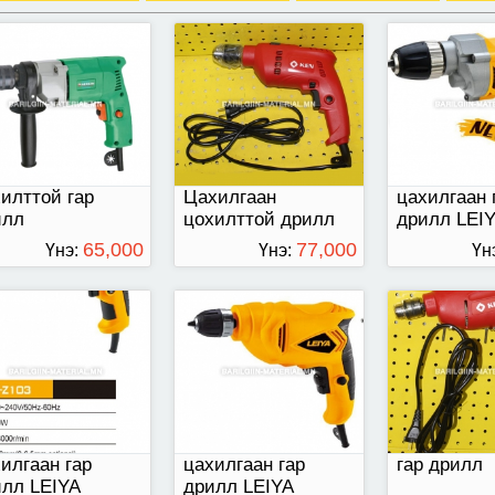
Z103 цахилгаан
LY-10-01 ELECTRIC
mod.6610ER
 дрилл LEIYA
DRILL цахилгаан гар
дрилл LEIYA
илттой гар
Цахилгаан
цахилгаан 
илл
цохилттой дрилл
дрилл LEI
65,000
77,000
Үнэ:
Үнэ:
Үн
ТӨГРӨГ
ТӨГРӨГ
78,000
төгрөг
илгаан гар
цахилгаан гар
гар дрилл
илл LEIYA
дрилл LEIYA