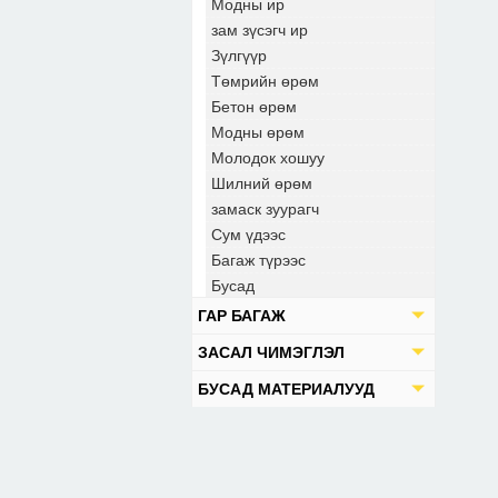
Модны ир
зам зүсэгч ир
Зүлгүүр
Төмрийн өрөм
Бетон өрөм
Модны өрөм
Молодок хошуу
Шилний өрөм
замаск зуурагч
Сум үдээс
Багаж түрээс
Бусад
ГАР БАГАЖ
ЗАСАЛ ЧИМЭГЛЭЛ
БУСАД МАТЕРИАЛУУД