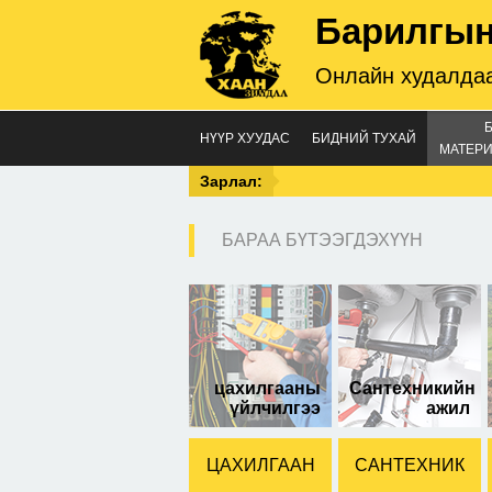
Барилгын
Онлайн худалдаа
НҮҮР ХУУДАС
БИДНИЙ ТУХАЙ
МАТЕРИ
Зарлал:
БАРАА БҮТЭЭГДЭХҮҮН
цох
13
цахилгааны
Сантехникийн
үйлчилгээ
ажил
ЦАХИЛГААН
САНТЕХНИК