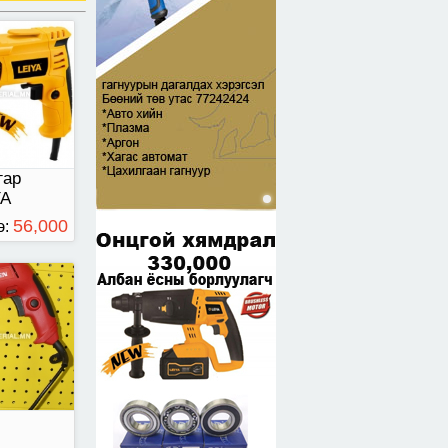
гар
YA
56,000
э:
ТӨГРӨГ