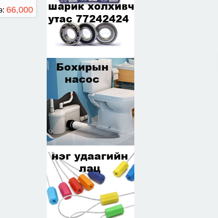
66,000
э:
ТӨГРӨГ