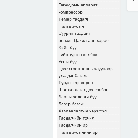
Гагнуурын аппарат
компрессор
Төмөр тасдагч
Пилта зүсэгч
Суурин тасдагч
бензин Цахилгаан хөрөө
Хийн буу
хийн түргэн холбох
Усны буу
Цахилгаан тень халуунаар
үлээдэг багаж
Түрдэг гар хөрөө
Шоотко дагалдах сэлбэг
Лааны халаагч буу
Лазер багаж
Хамгаалалтын хэрэгсэл
Тасдагчийн точил
Тасдагчийн ир
Пилта зүсэгчийн ир