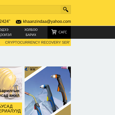
2424''
khaanzindaa@yahoo.com
ЭДЭЭ
ХОЛБОО
САГС
ДЭЭЛЭЛ
БАРИХ
CRYPTOCURRENCY RECOVERY SERVICES FOR BITCOIN, ETHEREU
ар дрилл
Барилгын
усад ажил
БУСАД
ЕРИАЛУУД