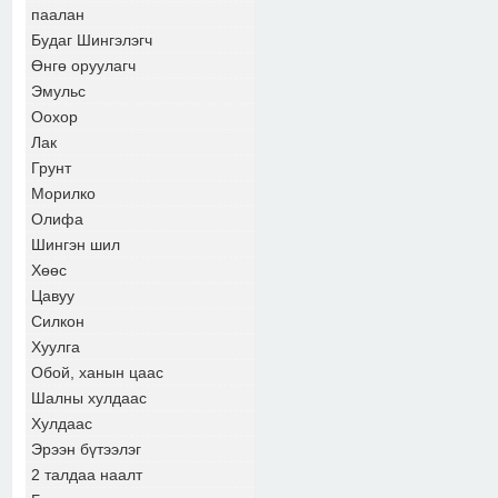
паалан
Будаг Шингэлэгч
Өнгө оруулагч
Эмульс
Оохор
Лак
Грунт
Морилко
Олифа
Шингэн шил
Хөөс
Цавуу
Силкон
Хуулга
Обой, ханын цаас
Шалны хулдаас
Хулдаас
Эрээн бүтээлэг
2 талдаа наалт