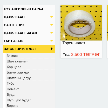
БҮХ АНГИЛЛЫН БАРАА
ЦАХИЛГААН
САНТЕХНИК
ЦАХИЛГААН БАГАЖ
ГАР БАГАЖ
Торон наалт
ЗАСАЛ ЧИМЭГЛЭЛ
3,500 ТӨГРӨГ
Үнэ:
Замаск
Шал тэгшлэгч
Хар цаас
Битум хар лак
Пилтаны цавуу
Гибс
Цемент
Будаг
Шүршдэг будаг
Боронз