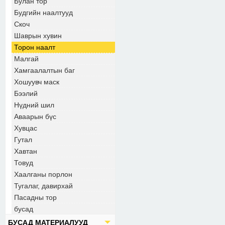
Булан тор
Будгийн наалтууд
Скоч
Шаврын хувин
Торон наалт
Малгай
Хамгаалалтын баг
Хошуувч маск
Бээлий
Нүдний шил
Аваарын бүс
Хувцас
Гутал
Хавтан
Товуд
Хаалганы порлон
Тугалаг, давирхай
Пасадны тор
бусад
БУСАД МАТЕРИАЛУУД