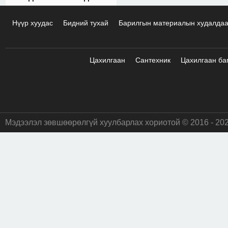
Нүүр хуудас
Бидний тухай
Барилгын материалын худалда
Цахилгаан
Сантехник
Цахилгаан ба
Мэдээлэл зөвшөөрөлгүй хуулбарлах хориотой © 2016 - 20