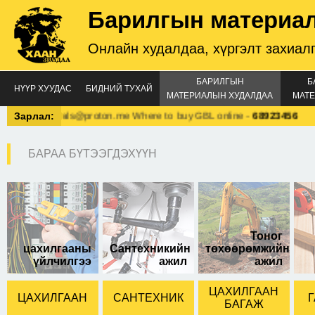
Барилгын материа
Онлайн худалдаа, хүргэлт захиал
БАРИЛГЫН
Б
НҮҮР ХУУДАС
БИДНИЙ ТУХАЙ
МАТЕРИАЛЫН ХУДАЛДАА
МАТЕ
alabchemicals@proton.me Where to buy GBL online
Зарлал:
-
68923456
БАРАА БҮТЭЭГДЭХҮҮН
4.5см-н өргөнтэй
Тоног
цахилгааны
Сантехникийн
төхөөрөмжийн
үйлчилгээ
ажил
ажил
ЦАХИЛГААН
ЦАХИЛГААН
САНТЕХНИК
Г
БАГАЖ