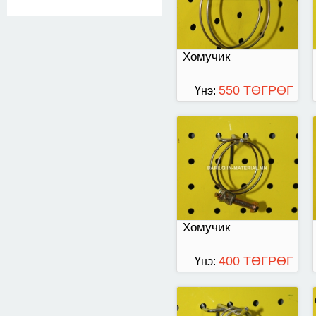
Хомучик
550 ТӨГРӨГ
Үнэ:
диаметр 22мм
Хомучик
400 ТӨГРӨГ
Үнэ:
6 - тай том