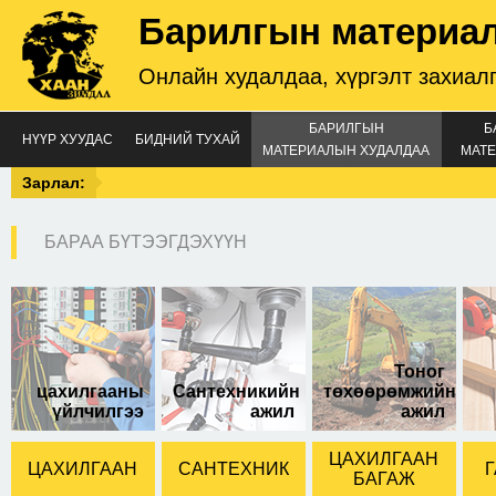
Барилгын материа
Онлайн худалдаа, хүргэлт захиал
БАРИЛГЫН
Б
НҮҮР ХУУДАС
БИДНИЙ ТУХАЙ
МАТЕРИАЛЫН ХУДАЛДАА
МАТЕ
Зарлал:
БАРАА БҮТЭЭГДЭХҮҮН
TQ-36 Нийтлэг G
Хавчаар
Тоног
цахилгааны
Сантехникийн
төхөөрөмжийн
үйлчилгээ
ажил
ажил
ЦАХИЛГААН
ЦАХИЛГААН
САНТЕХНИК
Г
БАГАЖ