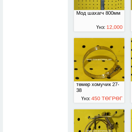
Мод шахагч 800мм
12,000
Үнэ:
ТӨГРӨГ
Диаметр 64мм - тэй
төмөр хомучик 27-
38
450 ТӨГРӨГ
Үнэ:
диаметр 44-тэй