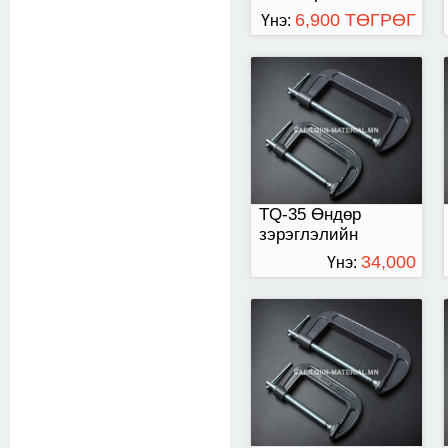
6,900 ТӨГРӨГ
Үнэ:
TQ-35 Өндөр
зэрэглэлийн хавчаар
TQ-35 Өндөр
зэрэглэлийн
хавчаар
34,000
Үнэ:
ТӨГРӨГ
TQ-35 Өндөр
зэрэглэлийн хавчаар