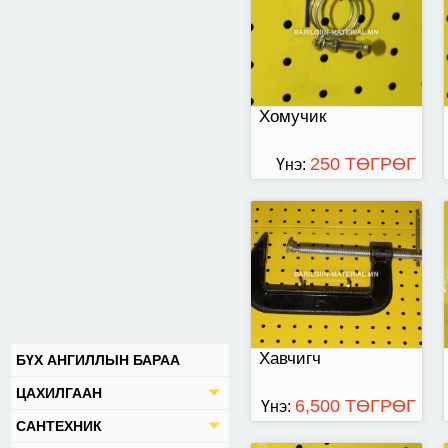
хэмжээтэй
Хомучик
250 ТӨГРӨГ
Үнэ:
төмөр хомучик 100-
120
Хавчигч
БҮХ АНГИЛЛЫН БАРАА
ЦАХИЛГААН
6,500 ТӨГРӨГ
Үнэ:
САНТЕХНИК