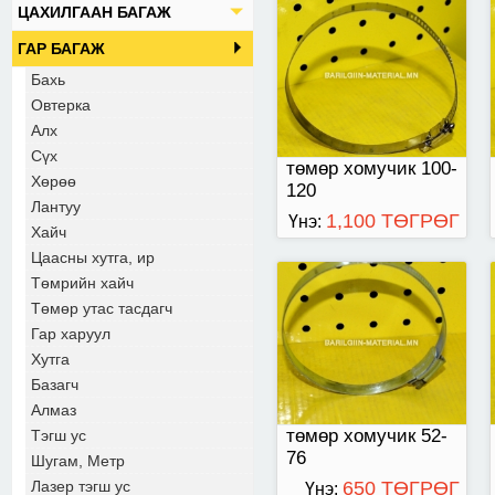
ЦАХИЛГААН БАГАЖ
төмөр хомучик 52-76
ГАР БАГАЖ
Бахь
Овтерка
Алх
Сүх
төмөр хомучик 100-
Хөрөө
120
Лантуу
1,100 ТӨГРӨГ
Үнэ:
Хайч
Цаасны хутга, ир
Төмрийн хайч
төмөр хомучик 21-44
Төмөр утас тасдагч
Гар харуул
Хутга
Базагч
Алмаз
төмөр хомучик 52-
Тэгш ус
76
Шугам, Метр
Лазер тэгш ус
650 ТӨГРӨГ
Үнэ: