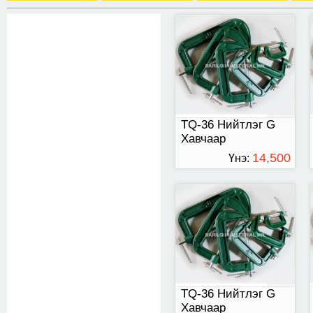
TQ-36 Нийтлэг G
Хавчаар
TQ-36 Нийтлэг G
Хавчаар
14,500
Үнэ:
ТӨГРӨГ
TQ-35 Өндөр
зэрэглэлийн хавчаар
TQ-36 Нийтлэг G
Хавчаар