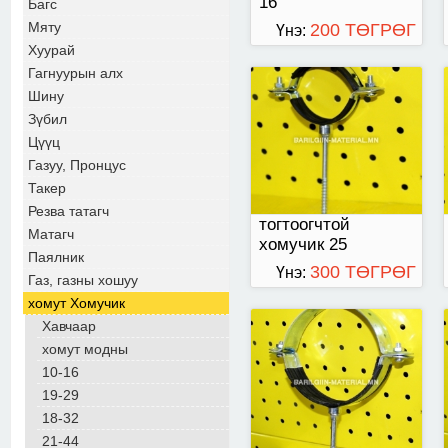
16
Багс
Мяту
200 ТӨГРӨГ
Үнэ:
Хуурай
Гагнуурын алх
Шину
тогтоогчтой хомучик
Зүбил
50
Цүүц
Газуу, Пронцус
Такер
Резва татагч
тогтоогчтой
Матагч
хомучик 25
Паялник
300 ТӨГРӨГ
Үнэ:
Газ, газны хошуу
хомут Хомучик
Хавчаар
тогтоогчтой хомучик
хомут модны
90
10-16
19-29
18-32
21-44