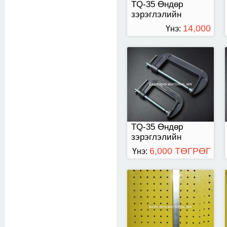
TQ-35 Өндөр
зэрэглэлийн
хавчаар
14,000
Үнэ:
ТӨГРӨГ
Мод шахагч хомут
800мм
TQ-35 Өндөр
зэрэглэлийн
хавчаар
6,000 ТӨГРӨГ
Үнэ:
27-38