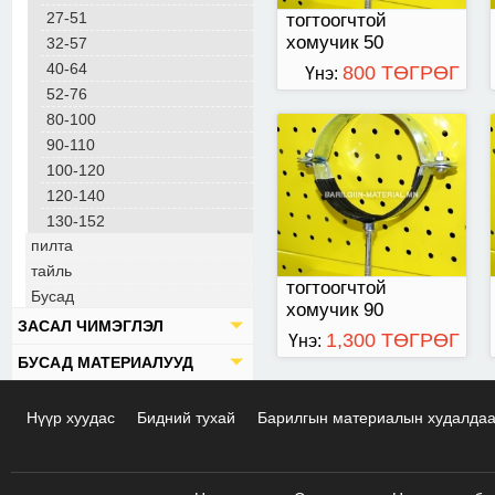
27-51
тогтоогчтой
хомучик 50
32-57
40-64
800 ТӨГРӨГ
Үнэ:
52-76
80-100
90-110
100-120
120-140
130-152
пилта
тайль
тогтоогчтой
Бусад
хомучик 90
ЗАСАЛ ЧИМЭГЛЭЛ
1,300 ТӨГРӨГ
Үнэ:
БУСАД МАТЕРИАЛУУД
Нүүр хуудас
Бидний тухай
Барилгын материалын худалда