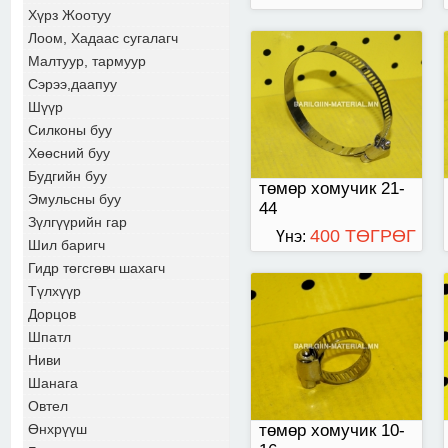
Хүрз Жоотуу
Лоом, Хадаас сугалагч
Малтуур, тармуур
төмөр хомучик 10-16
Сэрээ,даапуу
Шүүр
Силконы буу
Хөөсний буу
Будгийн буу
төмөр хомучик 21-
Эмульсны буу
44
Зүлгүүрийн гар
400 ТӨГРӨГ
Үнэ:
Шил баригч
Гидр төгсгөвч шахагч
Түлхүүр
тогтоогчтой хомучик
Дорцов
25
Шпатл
Ниви
Шанага
Овтел
Өнхрүүш
төмөр хомучик 10-