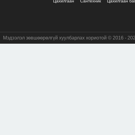
Цахилгаан
Сантехник
Цахилгаан ба
Мэдээлэл зөвшөөрөлгүй хуулбарлах хориотой © 2016 - 20