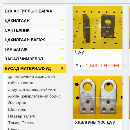
БҮХ АНГИЛЛЫН БАРАА
хаалганы хос цүү
ЦАХИЛГААН
САНТЕХНИК
ЦАХИЛГААН БАГАЖ
ГАР БАГАЖ
Цүү
ЗАСАЛ ЧИМЭГЛЭЛ
1,500 ТӨГРӨГ
Үнэ:
БУСАД МАТЕРИАЛУУД
эрчим хүчний хэмнэлтэй
гоёлын хавтан
цүү дунд
ариутгал халдваргүйжилт
Ахуйн цэвэрлэгээний бодис
Электрод
Шил толь
Пяавар тэлэгч
хаалганы хос цүү
Төмөр Тэлэгч
Шуруп