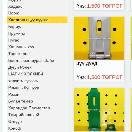
1,500 ТӨГРӨГ
Үнэ:
Хадаас
Цоож
Хаалганы цүү цуурга
Бариул
цүү 65мм
Пружина
Нугас
Хашааны хээ
Троос трос
Боолт, эрэг шураг Шайв
цүү дунд
Дугуй Ролек
ШАРИК ХОЛХИВЧ
1,500 ТӨГРӨГ
Үнэ:
холхивч суглагч
Ремень бүслүүр
Резин
цүү 100мм
Булан төмөр
Харандаа Палмастер
Төмрийн шохой
Өлгүүр
Коноф