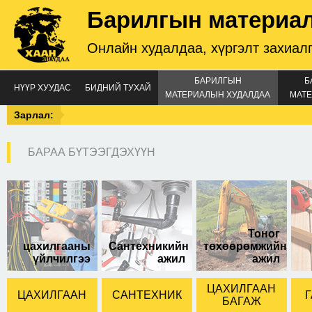
Барилгын материа
Онлайн худалдаа, хүргэлт захиал
БАРИЛГЫН
Б
НҮҮР ХУУДАС
БИДНИЙ ТУХАЙ
МАТЕРИАЛЫН ХУДАЛДАА
МАТЕ
Зарлал:
БАРАА БҮТЭЭГДЭХҮҮН
зузаан
Тоног
цахилгааны
Сантехникийн
төхөөрөмжийн
үйлчилгээ
ажил
ажил
ЦАХИЛГААН
ЦАХИЛГААН
САНТЕХНИК
Г
БАГАЖ