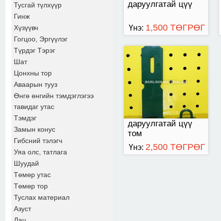
даруулгатай цүү
Тусгай түлхүүр
Гинж
1,500 ТӨГРӨГ
Хүзүүвч
Үнэ:
Гогцоо, Эргүүлэг
Түрдэг Тэрэг
Шат
Цонхны тор
Аваарын тууз
Өнгө өнгийн тэмдэглэгээ
тавидаг утас
Тэмдэг
даруулгатай цүү
Замын конус
том
Гибсний тэлэгч
2,500 ТӨГРӨГ
Үнэ:
Уяа олс, татлага
Шуудай
Төмөр утас
Төмөр тор
Туслах материал
Азуст
Лац