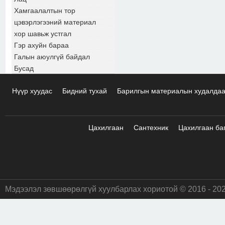
Хамгаалалтын тор
цэвэрлэгээний материал
хор шавьж устгал
Гэр ахуйн бараа
Галын аюулгүй байдал
Бусад
Нүүр хуудас
Бидний тухай
Барилгын материалын худалда
Цахилгаан
Сантехник
Цахилгаан ба
Мэдээлэл зөвшөөрөлгүй хуулбарлах хориотой © 2016 - 20