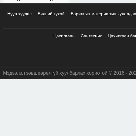
Нүүр хуудас
Бидний тухай
Барилгын материалын худалда
Цахилгаан
Сантехник
Цахилгаан ба
Мэдээлэл зөвшөөрөлгүй хуулбарлах хориотой © 2016 - 20