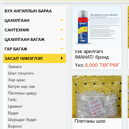
БҮХ АНГИЛЛЫН БАРАА
2,5мм-тэй
ЦАХИЛГААН
САНТЕХНИК
ЦАХИЛГААН БАГАЖ
ГАР БАГАЖ
зэв арилгагч
/MAHAT/ брэнд
ЗАСАЛ ЧИМЭГЛЭЛ
6,000 ТӨГРӨГ
Үнэ:
Замаск
Шал тэгшлэгч
6,000 төгрөг
Хар цаас
Битум хар лак
хар
Пилтаны цавуу
Гибс
Цемент
Будаг
Шүршдэг будаг
Плитаны шоо
Боронз