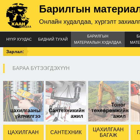
Барилгын материа
Онлайн худалдаа, хүргэлт захиал
БАРИЛГЫН
Б
НҮҮР ХУУДАС
БИДНИЙ ТУХАЙ
МАТЕРИАЛЫН ХУДАЛДАА
МАТЕ
Зарлал:
БАРАА БҮТЭЭГДЭХҮҮН
зэв арилгагч /махат/
брэнд 450мл.
Тоног
цахилгааны
Сантехникийн
төхөөрөмжийн
үйлчилгээ
ажил
ажил
ЦАХИЛГААН
ЦАХИЛГААН
САНТЕХНИК
Г
БАГАЖ