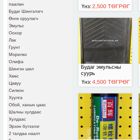
паалан
2,500 ТӨГРӨГ
Үнэ:
Будаг Шингэлэгч
Өнгө оруулагч
Эмульс
Зэв арилгагч /450мл/
Оохор
Лак
Грунт
Морилко
Олифа
Будаг эмульсны
Шингэн шил
суурь
Хөөс
4,500 ТӨГРӨГ
Үнэ:
Цавуу
Силкон
Хуулга
Обой, ханын цаас
Шалны хулдаас
Хулдаас
Эрээн бүтээлэг
2 талдаа наалт