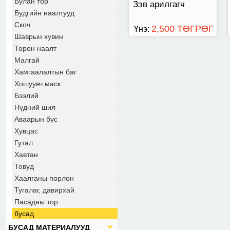
Булан тор
Зэв арилгагч
Будгийн наалтууд
Скоч
2,500 ТӨГРӨГ
Үнэ:
Шаврын хувин
Торон наалт
Малгай
Хамгаалалтын баг
Хошуувч маск
Бээлий
Нүдний шил
Аваарын бүс
Хувцас
Гутал
Хавтан
Товуд
Хаалганы порлон
Тугалаг, давирхай
Пасадны тор
бусад
БУСАД МАТЕРИАЛУУД