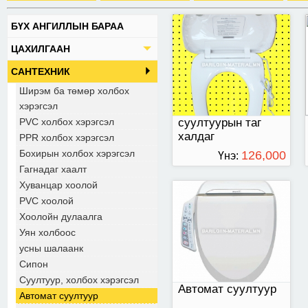
БҮХ АНГИЛЛЫН БАРАА
UB6235 загвар: Давуу
ЦАХИЛГААН
тал: -Массаж, 2-3
төрлийн угаалгатай
САНТЕХНИК
-Халуун агаараар
хатаагчтай -Суултуур
Ширэм ба төмөр холбох
халаагч -Давхар
хэрэгсэл
цорго -Түрүү
PVC холбох хэрэгсэл
суултуурын таг
булчирхайн угаалга
-Цорго орж гарах
халдаг
PPR холбох хэрэгсэл
болгондоо өөрийгөө
Бохирын холбох хэрэгсэл
126,000
Үнэ:
цэвэрлэнэ -Усны
Гагнадаг хаалт
тохируулга
ТӨГРӨГ
180,000
-Цахилгааны хэмнэлт
Хуванцар хоолой
-Усны давхар
PVC хоолой
төгрөг
филтертэй -Хүүхдийн
горимтой -Таг зөөлөн
Хоолойн дулаалга
уналттай хаагдана
Уян холбоос
усны шалаанк
Сипон
Суултуур, холбох хэрэгсэл
Автомат суултуур
Автомат суултуур