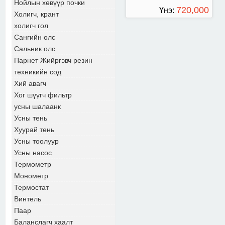
Нойлын хөвүүр почки
720,000
Үнэ:
Холигч, крант
холигч гол
ТӨГРӨГ
Сангийн олс
Сальник олс
Парнет Жийргэвч резин
техникийн сод
Хий авагч
Хог шүүгч фильтр
усны шалаанк
Усны тень
Хуурай тень
Усны тоолуур
Усны насос
Термометр
Монометр
Термостат
Винтель
Паар
Баланслагч хаалт