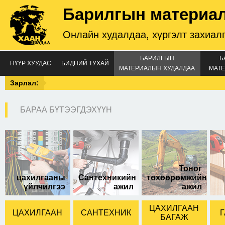
Барилгын материа
Онлайн худалдаа, хүргэлт захиал
БАРИЛГЫН
Б
НҮҮР ХУУДАС
БИДНИЙ ТУХАЙ
МАТЕРИАЛЫН ХУДАЛДАА
МАТЕ
Зарлал:
БАРАА БҮТЭЭГДЭХҮҮН
бидэ суултуур
Суултуур халаагчтай
Тоног
цахилгааны
Сантехникийн
төхөөрөмжийн
үйлчилгээ
ажил
ажил
ЦАХИЛГААН
ЦАХИЛГААН
САНТЕХНИК
Г
БАГАЖ