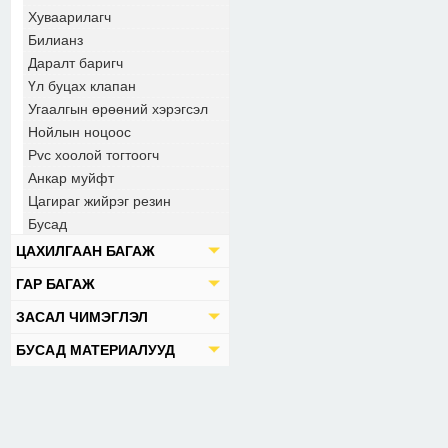
Хуваарилагч
Билианз
Даралт баригч
Үл буцах клапан
Угаалгын өрөөний хэрэгсэл
Нойлын ноцоос
Pvc хоолой тогтоогч
Анкар муйфт
Цагираг жийрэг резин
Бусад
ЦАХИЛГААН БАГАЖ
ГАР БАГАЖ
ЗАСАЛ ЧИМЭГЛЭЛ
БУСАД МАТЕРИАЛУУД