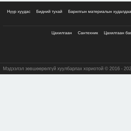
Нүүр хуудас
Бидний тухай
Барилгын материалын худалда
Цахилгаан
Сантехник
Цахилгаан ба
Мэдээлэл зөвшөөрөлгүй хуулбарлах хориотой © 2016 - 20