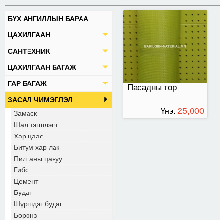
БҮХ АНГИЛЛЫН БАРАА
ЦАХИЛГААН
САНТЕХНИК
ЦАХИЛГААН БАГАЖ
ГАР БАГАЖ
Пасадны тор
ЗАСАЛ ЧИМЭГЛЭЛ
25,000
Үнэ:
Замаск
Шал тэгшлэгч
ТӨГРӨГ
Хар цаас
Битум хар лак
Пилтаны цавуу
Гибс
Цемент
Будаг
Шүршдэг будаг
Боронз