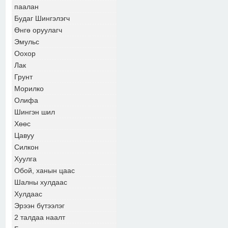
паалан
Будаг Шингэлэгч
Өнгө оруулагч
Эмульс
Оохор
Лак
Грунт
Морилко
Олифа
Шингэн шил
Хөөс
Цавуу
Силкон
Хуулга
Обой, ханын цаас
Шалны хулдаас
Хулдаас
Эрээн бүтээлэг
2 талдаа наалт