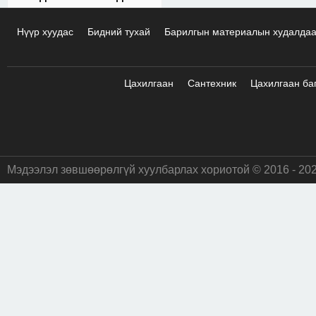
Нүүр хуудас
Бидний тухай
Барилгын материалын худалда
Цахилгаан
Сантехник
Цахилгаан ба
Мэдээлэл зөвшөөрөлгүй хуулбарлах хориотой © 2016 - 20