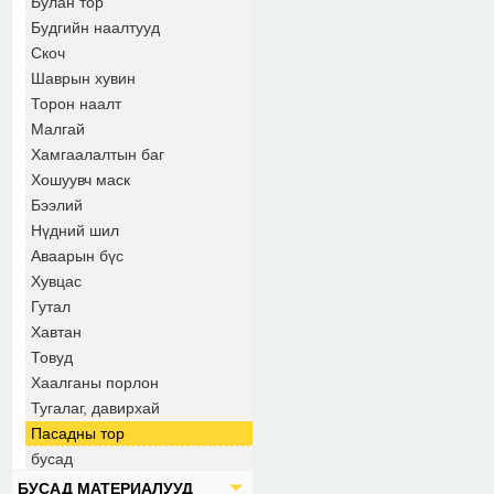
Булан тор
Будгийн наалтууд
Скоч
Шаврын хувин
Торон наалт
Малгай
Хамгаалалтын баг
Хошуувч маск
Бээлий
Нүдний шил
Аваарын бүс
Хувцас
Гутал
Хавтан
Товуд
Хаалганы порлон
Тугалаг, давирхай
Пасадны тор
бусад
БУСАД МАТЕРИАЛУУД