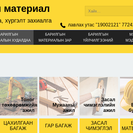
 материал
, хүргэлт захиалга
лавлах утас ''19002121'' 7724
БАРИЛГЫН
БАРИЛГЫН
БАРИЛГЫН
М
АЛЫН ХУДАЛДАА
МАТЕРИАЛЫН ЗАР
ҮЙЛЧИЛГЭЭНИЙ
МЭ
ЗАР
онз Саарал
Боронз Алтлаг
20гр-тай
Тоног
Засал
төхөөрөмжийн
Мужааны
чимэглэлийн
ажил
ажил
ажил
б
ЦАХИЛГААН
ЗАСАЛ
ГАР БАГАЖ
БАГАЖ
ЧИМЭГЛЭЛ
МАТ