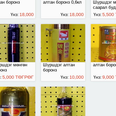
ан боронз
алтан боронз 0,6кл
Шүршдэг м
саарал буд
18,000
18,000
5,500
Үнэ:
Үнэ:
Үнэ:
ТӨГРӨГ
ТӨГРӨГ
с мөнгөн бронз
500 гр-аар савласан
177
ршдэг мөнгөн
Шүршдэг алтан
алтан боро
онз
боронз
5,000 ТӨГРӨГ
10,000
9,000
:
Үнэ:
Үнэ:
ТӨГРӨГ