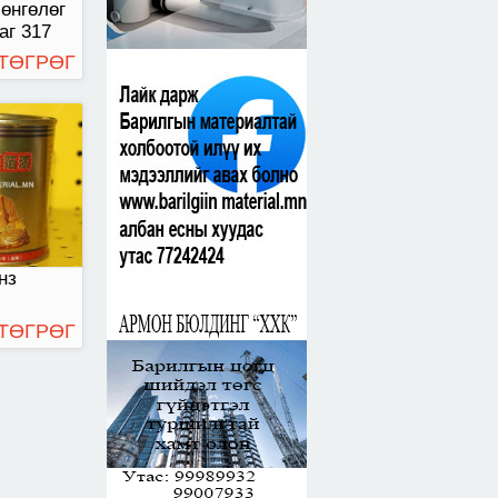
өнгөлөг
аг 317
 ТӨГРӨГ
нз
 ТӨГРӨГ