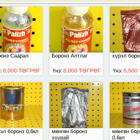
эл боронз 0,6кл
35г
мөнгөн боро
ронз Саарал
Боронз Алтлаг
хүрэл боро
8,000 ТӨГРӨГ
8,000 ТӨГРӨГ
6,500
:
Үнэ:
Үнэ:
гөн боронз 0,6кл
мөнгөн боронз
алтан борон
эл боронз 0,6кл
мөнгөн боронз
мөнгөн бор
хуурай
0,6кл