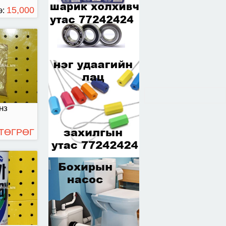
15,000
э:
ТӨГРӨГ
савласан
нз
 ТӨГРӨГ
эж
Алтан
нз