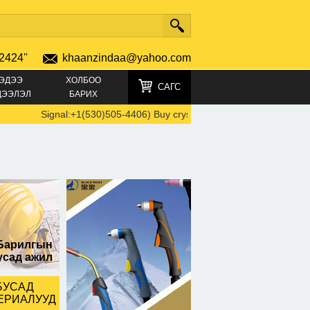
2424''
khaanzindaa@yahoo.com
ЭДЭЭ
ХОЛБОО
САГС
ДЭЭЛЭЛ
БАРИХ
Signal:+1(530)505-4406) Buy crystals, Buy GBL, Cocaine, GHB, 
Барилгын
усад ажил
БУСАД
ЕРИАЛУУД