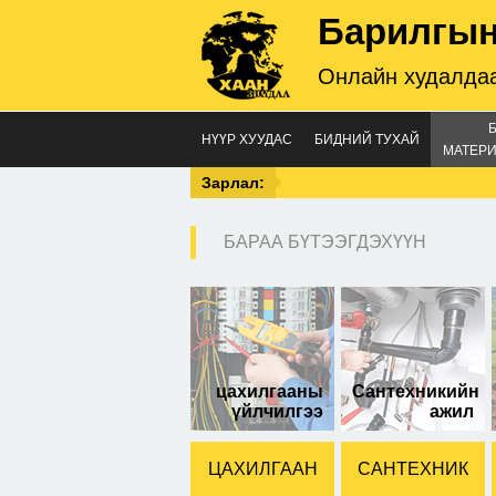
Барилгын
Онлайн худалдаа
НҮҮР ХУУДАС
БИДНИЙ ТУХАЙ
МАТЕРИ
Зарлал:
БАРАА БҮТЭЭГДЭХҮҮН
Бор
цахилгааны
Сантехникийн
үйлчилгээ
ажил
ЦАХИЛГААН
САНТЕХНИК