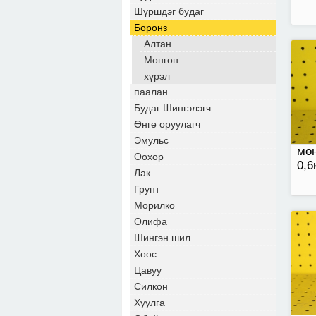
Шүршдэг будаг
Боронз
Алтан
Мөнгөн
алт
хүрэл
паалан
Будаг Шингэлэгч
Өнгө оруулагч
Эмульс
мөн
Оохор
0,6
Лак
Грунт
Морилко
Олифа
Шингэн шил
Шүр
бор
Хөөс
Цавуу
Силкон
Хуулга