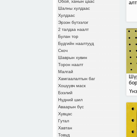
Обой, ханын цаас
алт
Шалны хулдаас
Хулдаас
Эрээн бүтээлэг
2 талдаа наалт
Булан тор
оро
Будгийн наалтууд
БТ-
Скоч
Шаврын хувин
Торон наалт
Малгай
Шү
Хамгаалалтын баг
бор
Хошуувч маск
Үнэ
Бээлий
Нүдний шил
Аваарын бүс
Хувцас
Гутал
Хавтан
Товуд