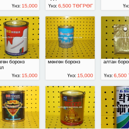
15,000
6,500 ТӨГРӨГ
Үнэ:
Үнэ:
Үн
ТӨГРӨГ
ан боронз
алтан боронз
420 мл-ээр 
гөн боронз
мөнгөн боронз
алтан боро
кл
15,000
15,000
6,500
Үнэ:
Үнэ:
Үнэ:
ТӨГРӨГ
ТӨГРӨГ
шдэг мөнгөн
Шүршдэг алтан
шингэн түрх
онз/300мл/
боронз /400мл/
хэрэглэнэ. 
шаргал боро