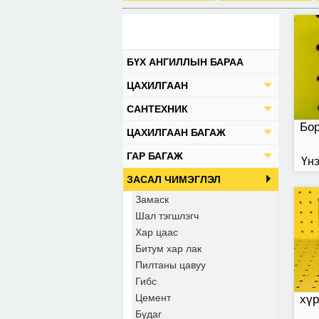
хүр
БҮХ АНГИЛЛЫН БАРАА
ЦАХИЛГААН
САНТЕХНИК
Бо
ЦАХИЛГААН БАГАЖ
ГАР БАГАЖ
Үнэ
ЗАСАЛ ЧИМЭГЛЭЛ
Замаск
мөн
Шал тэгшлэгч
Хар цаас
Битум хар лак
Пилтаны цавуу
Гибс
Цемент
хүр
Будаг