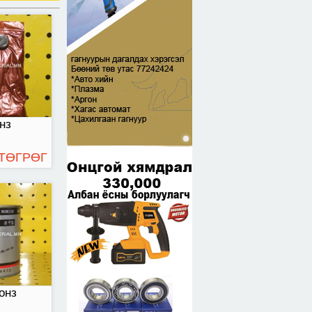
нз 0,6кл
нз
 ТӨГРӨГ
з
онз