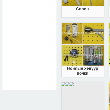
Сипон
Нойлын хөвүүр
почки