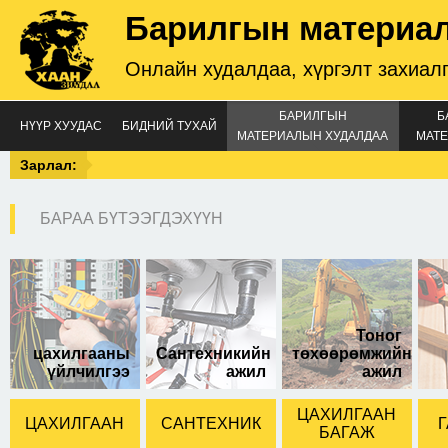
Барилгын материа
Онлайн худалдаа, хүргэлт захиал
БАРИЛГЫН
Б
НҮҮР ХУУДАС
БИДНИЙ ТУХАЙ
МАТЕРИАЛЫН ХУДАЛДАА
МАТЕ
Зарлал:
БАРАА БҮТЭЭГДЭХҮҮН
Тоног
цахилгааны
Сантехникийн
төхөөрөмжийн
үйлчилгээ
ажил
ажил
ЦАХИЛГААН
ЦАХИЛГААН
САНТЕХНИК
Г
БАГАЖ