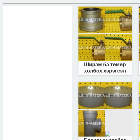
Ширэм ба төмөр
холбох хэрэгсэл