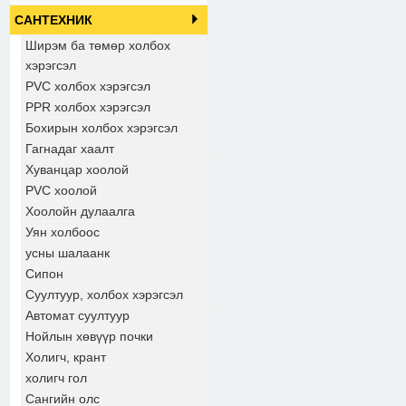
САНТЕХНИК
Ширэм ба төмөр холбох
хэрэгсэл
PVC холбох хэрэгсэл
PPR холбох хэрэгсэл
Бохирын холбох хэрэгсэл
Гагнадаг хаалт
Хуванцар хоолой
PVC хоолой
Хоолойн дулаалга
Уян холбоос
усны шалаанк
Сипон
Суултуур, холбох хэрэгсэл
Автомат суултуур
Нойлын хөвүүр почки
Холигч, крант
холигч гол
Сангийн олс