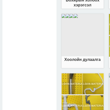
Бохирын холбох
хэрэгсэл
Хоолойн дулаалга