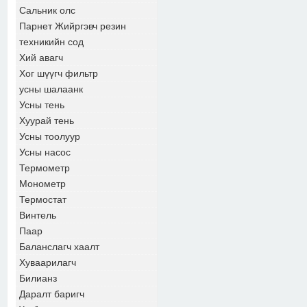
Сальник олс
Парнет Жийргэвч резин
техникийн сод
Хий авагч
Хог шүүгч фильтр
усны шалаанк
Усны тень
Хуурай тень
Усны тоолуур
Усны насос
Термометр
Монометр
Термостат
Винтель
Паар
Баланслагч хаалт
Хуваарилагч
Билианз
Даралт баригч