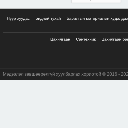
Нүүр хуудас
Бидний тухай
Барилгын материалын худалда
Цахилгаан
Сантехник
Цахилгаан ба
Мэдээлэл зөвшөөрөлгүй хуулбарлах хориотой © 2016 - 20