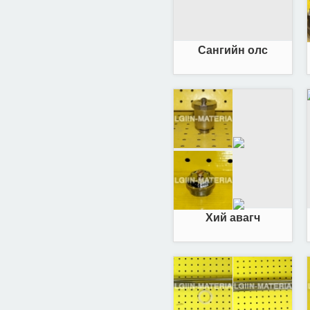
Сангийн олс
Хий авагч