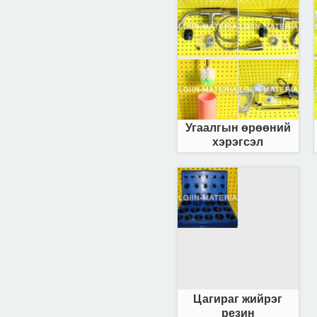
Угаалгын өрөөний
хэрэгсэл
Цагираг жийрэг
резин