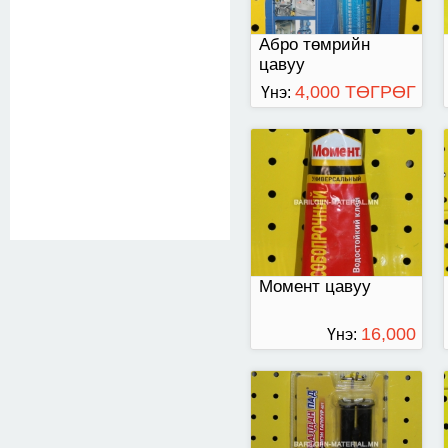
Абро төмрийн
цавуу
4,000 ТӨГРӨГ
Үнэ:
25 мл-ээр савласан
Момент цавуу
16,000
Үнэ:
ТӨГРӨГ
1 кг-аар савласан