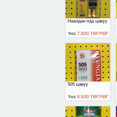
Наалдан пад цавуу
7,500 ТӨГРӨГ
Үнэ:
Шар цавуу/800мл/
505 цавуу
8,500 ТӨГРӨГ
Үнэ:
тарган цавуу/120/