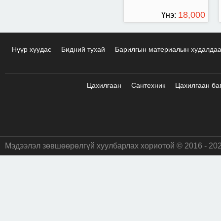
18,000
Үнэ:
ТӨГРӨГ
Нүүр хуудас
Бидний тухай
Барилгын материалын худалда
Цахилгаан
Сантехник
Цахилгаан ба
Мэдээлэл зөвшөөрөлгүй хуулбарлах хориотой © 2016 - 20