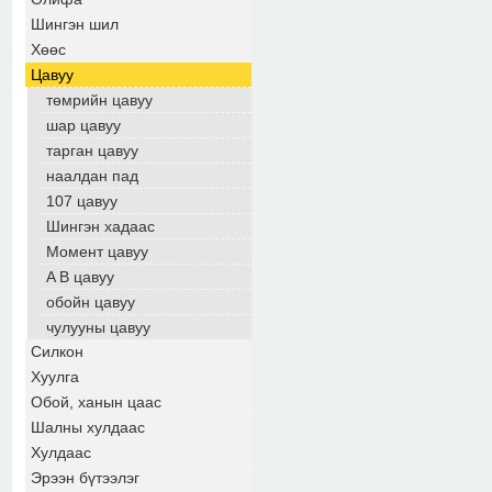
Шингэн шил
Хөөс
Цавуу
төмрийн цавуу
шар цавуу
тарган цавуу
наалдан пад
107 цавуу
Шингэн хадаас
Момент цавуу
A B цавуу
обойн цавуу
чулууны цавуу
Силкон
Хуулга
Обой, ханын цаас
Шалны хулдаас
Хулдаас
Эрээн бүтээлэг