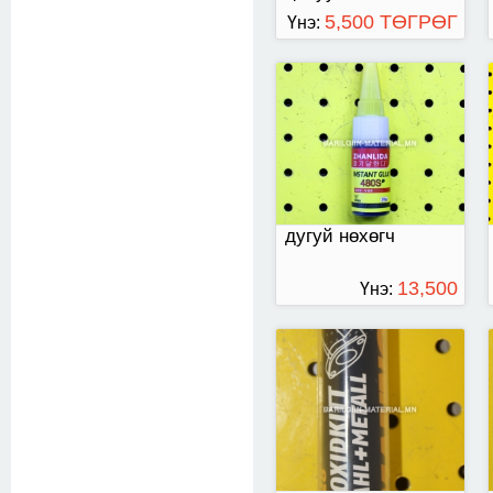
5,500 ТӨГРӨГ
Үнэ:
Төмрийн Абро цавуу
дугуй нөхөгч
13,500
Үнэ:
ТӨГРӨГ
200мл