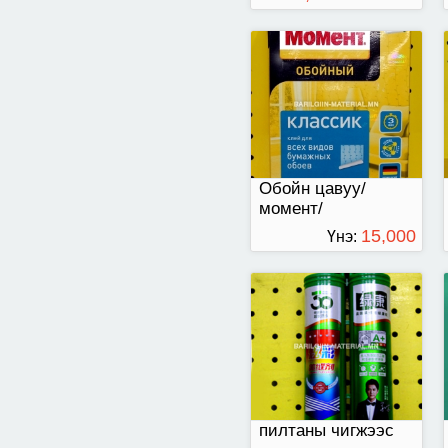
пилта чигжээс
/400мл/
Обойн цавуу/
момент/
15,000
Үнэ:
ТӨГРӨГ
пилтаны чигжээс