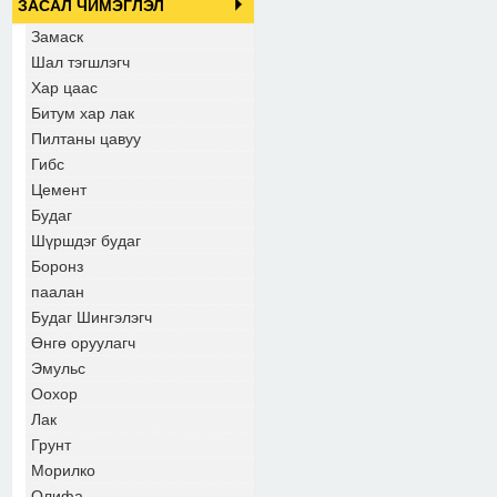
ЗАСАЛ ЧИМЭГЛЭЛ
Замаск
Шал тэгшлэгч
Хар цаас
Битум хар лак
Пилтаны цавуу
Гибс
Цемент
Будаг
Шүршдэг будаг
Боронз
паалан
Будаг Шингэлэгч
Өнгө оруулагч
Эмульс
Оохор
Лак
Грунт
Морилко
Олифа