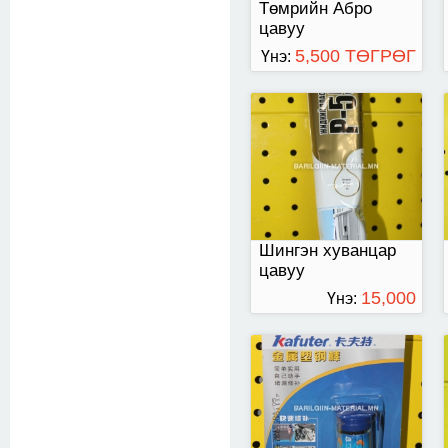
Төмрийн Абро
цавуу
5,500 ТӨГРӨГ
Үнэ:
абро төмрийн цавуу
Шингэн хуванцар
цавуу
15,000
Үнэ:
ТӨГРӨГ
125 мл-ээр савласан