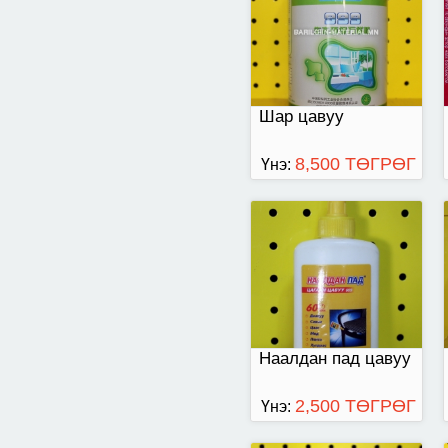
Шар цавуу
8,500 ТӨГРӨГ
Үнэ:
Чулууны цагаан
цавуу/700гр/
Наалдан пад цавуу
2,500 ТӨГРӨГ
Үнэ: