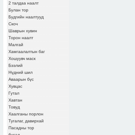
2 талдаа наалт
Булан тор
Будгийн наалтууд
Скоч
Шаврын хувин
Торон наалт
Малгай
Хамгаалалтын баг
Хошуувч маск
Бээлий
Нүдний шил
Аваарын бүс
Хувцас
Гутал
Хавтан
Товуд
Хаалганы порлон
Тугалаг, давирхай
Пасадны тор
бусад