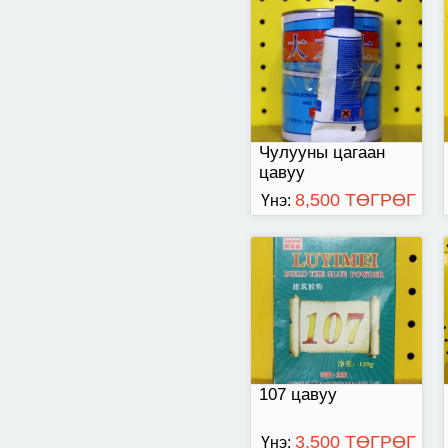
120грамм
Чулууны цагаан
цавуу
8,500 ТӨГРӨГ
Үнэ:
500 граммаар
савласан
107 цавуу
3,500 ТӨГРӨГ
Үнэ: