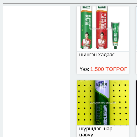
шингэн хадаас
1,500 ТӨГРӨГ
Үнэ:
дугуй нөхөгч
шүршдэг шар
цавуу