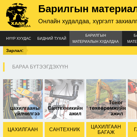
Барилгын материа
Онлайн худалдаа, хүргэлт захиал
БАРИЛГЫН
Б
НҮҮР ХУУДАС
БИДНИЙ ТУХАЙ
МАТЕРИАЛЫН ХУДАЛДАА
МАТЕ
Зарлал:
БАРАА БҮТЭЭГДЭХҮҮН
шингэн хадаас 50мл
Тоног
цахилгааны
Сантехникийн
төхөөрөмжийн
үйлчилгээ
ажил
ажил
ЦАХИЛГААН
ЦАХИЛГААН
САНТЕХНИК
Г
БАГАЖ