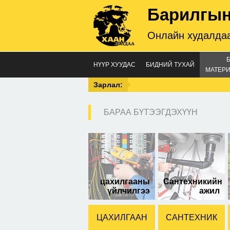
Барилгын
Онлайн худалдаа
НҮҮР ХУУДАС
БИДНИЙ ТУХАЙ
МАТЕРИ
Зарлал:
БАРАА БҮТЭЭГДЭХҮҮН
цахилгааны
Сантехникийн
үйлчилгээ
ажил
ЦАХИЛГААН
САНТЕХНИК