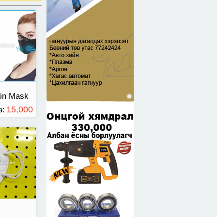
iin Mask
15,000
э:
ТӨГРӨГ
н бээлий