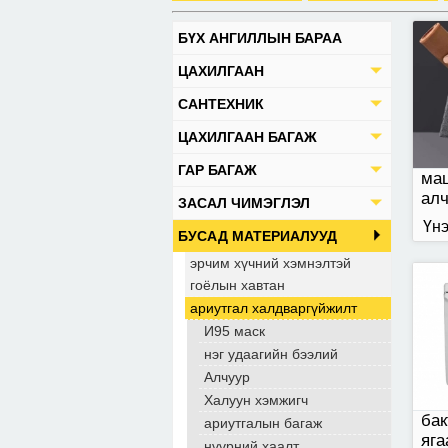
БҮХ АНГИЛЛЫН БАРАА
бак
ЦАХИЛГААН
яга
САНТЕХНИК
ЦАХИЛГААН БАГАЖ
ГАР БАГАЖ
ма
ал
ЗАСАЛ ЧИМЭГЛЭЛ
Үнэ
БУСАД МАТЕРИАЛУУД
эрчим хүчний хэмнэлтэй
гоёлын хавтан
нүү
ариутгал халдваргүйжилт
И95 маск
нэг удаагийн бээлий
Алчуур
Халуун хэмжигч
бак
ариутгалын багаж
яга
нүүрний хаалт