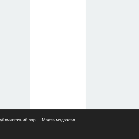
үйлчилгээний зар
Мэдээ мэдээлэл