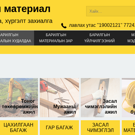
 материал
, хүргэлт захиалга
лавлах утас ''19002121'' 7724
БАРИЛГЫН
БАРИЛГЫН
БАРИЛГЫН
М
АЛЫН ХУДАЛДАА
МАТЕРИАЛЫН ЗАР
ҮЙЛЧИЛГЭЭНИЙ
МЭ
ЗАР
SUPER Спор
Тоног
Засал
төхөөрөмжийн
Мужааны
чимэглэлийн
ажил
ажил
ажил
б
ЦАХИЛГААН
ЗАСАЛ
ГАР БАГАЖ
БАГАЖ
ЧИМЭГЛЭЛ
МАТ