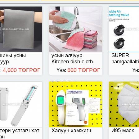
тери устгагч хэт
Халуун хэмжигч
И95 маск
ан
шины усны
усын алчуур
SUPER
чуур
Kitchen dish cloth
hamgaallalt
4,000 ТӨГРӨГ
600 ТӨГРӨГ
:
Үнэ:
Үн
рний хаалт
нэг удаагийн хувцас
нэг удаагий
тери устгагч хэт
Халуун хэмжигч
И95 маск
ан