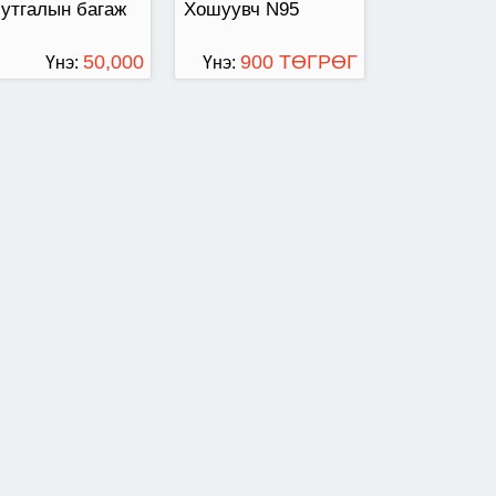
утгалын багаж
Хошуувч N95
50,000
900 ТӨГРӨГ
Үнэ:
Үнэ:
ТӨГРӨГ