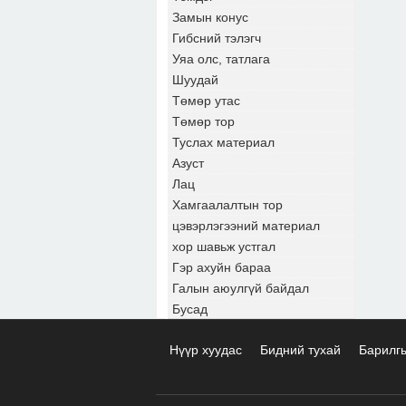
Замын конус
Гибсний тэлэгч
Уяа олс, татлага
Шуудай
Төмөр утас
Төмөр тор
Туслах материал
Азуст
Лац
Хамгаалалтын тор
цэвэрлэгээний материал
хор шавьж устгал
Гэр ахуйн бараа
Галын аюулгүй байдал
Бусад
Нүүр хуудас
Бидний тухай
Барилг