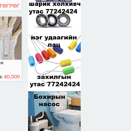
 ТӨГРӨГ
йн
40,000
э:
ТӨГРӨГ