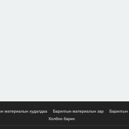
ын материалын худалдаа
Барилгын материалын зар
Барилгын 
Холбоо барих