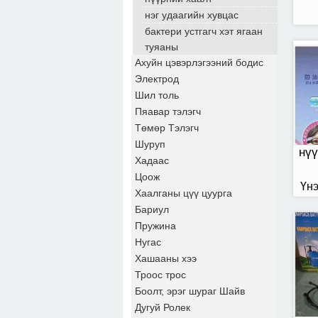
нэг удаагийн хувцас
бактери устгагч хэт ягаан
туяаны
Ахуйн цэвэрлэгээний бодис
ари
Электрод
Шил толь
Пяавар тэлэгч
Төмөр Тэлэгч
Шуруп
нүү
Хадаас
Цоож
Үнэ
Хаалганы цүү цуурга
Бариул
Пружина
Нугас
Хашааны хээ
Троос трос
Боолт, эрэг шураг Шайв
Дугуй Ролек