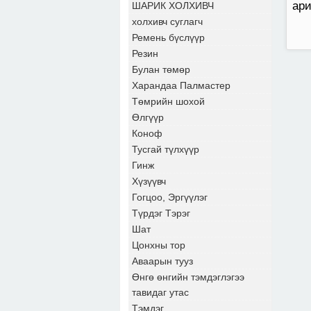
ари
ШАРИК ХОЛХИВЧ
холхивч суглагч
Ремень бүслүүр
Резин
Булан төмөр
Харандаа Палмастер
Төмрийн шохой
Өлгүүр
Коноф
Тусгай түлхүүр
Гинж
Хүзүүвч
Гогцоо, Эргүүлэг
Түрдэг Тэрэг
Шат
Цонхны тор
Аваарын тууз
Өнгө өнгийн тэмдэглэгээ
тавидаг утас
Тэмдэг