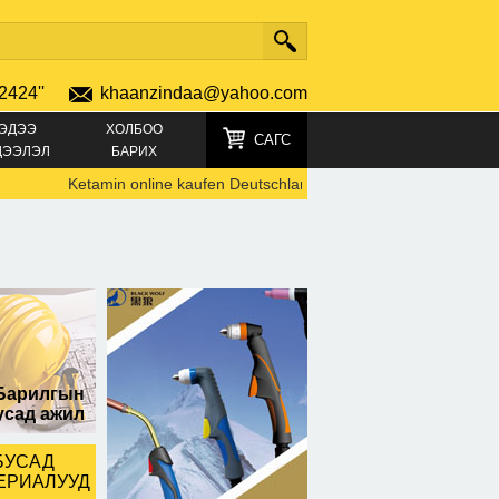
2424''
khaanzindaa@yahoo.com
ЭДЭЭ
ХОЛБОО
САГС
ДЭЭЛЭЛ
БАРИХ
Ketamin online kaufen Deutschland TELEGRAMM +4915219692
т, маск
Барилгын
усад ажил
БУСАД
ЕРИАЛУУД