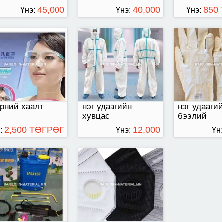
45,000
40,000
850
Үнэ:
Үнэ:
Үнэ:
ТӨГРӨГ
ТӨГРӨГ
утгалын багаж
N95 маск
шүүлтүүртэй
рний хаалт
нэг удаагийн
нэг удааги
хувцас
бээлий
2,500 ТӨГРӨГ
12,000
:
Үнэ:
Үн
ТӨГРӨГ