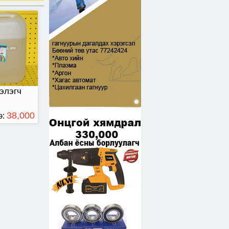
элэгч
38,000
э:
ТӨГРӨГ