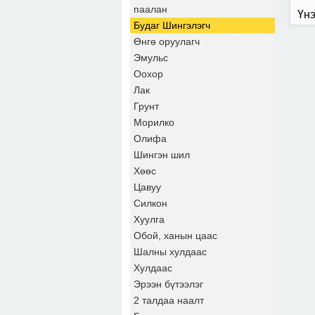
паалан
Үнэ
Будаг Шингэлэгч
Өнгө оруулагч
Эмульс
Оохор
Лак
Грунт
Морилко
Олифа
Шингэн шил
Хөөс
Цавуу
Силкон
Хуулга
Обой, ханын цаас
Шалны хулдаас
Хулдаас
Эрээн бүтээлэг
2 талдаа наалт