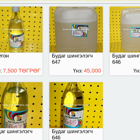
аг шингэлэгч 647
Будаг шингэлэгч 646
етон
Будаг шингэлэгч
Будаг шинг
647
646
7,500 ТӨГРӨГ
45,000
:
Үнэ:
Үн
ТӨГРӨГ
аг шингэлэгч
Будаг шингэлэгч
646