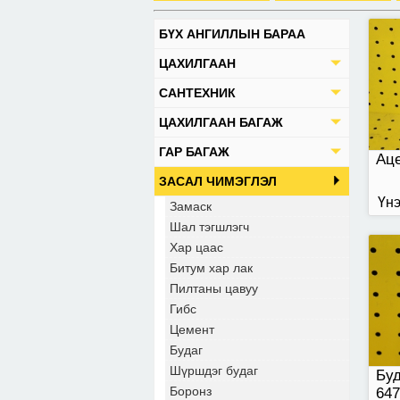
БҮХ АНГИЛЛЫН БАРАА
Буд
ЦАХИЛГААН
САНТЕХНИК
ЦАХИЛГААН БАГАЖ
ГАР БАГАЖ
Ац
ЗАСАЛ ЧИМЭГЛЭЛ
Үнэ
Замаск
Шал тэгшлэгч
Хар цаас
Битум хар лак
Пилтаны цавуу
Гибс
Цемент
Будаг
Шүршдэг будаг
Буд
Боронз
647