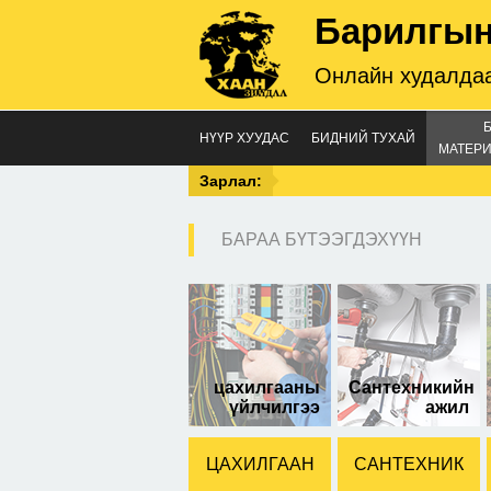
Барилгын
Онлайн худалдаа
НҮҮР ХУУДАС
БИДНИЙ ТУХАЙ
МАТЕРИ
Зарлал:
БАРАА БҮТЭЭГДЭХҮҮН
500
цахилгааны
Сантехникийн
үйлчилгээ
ажил
ЦАХИЛГААН
САНТЕХНИК