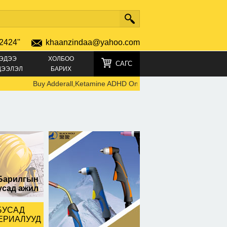
2424''
khaanzindaa@yahoo.com
ЭДЭЭ
ХОЛБОО
САГС
ДЭЭЛЭЛ
БАРИХ
Buy Adderall,Ketamine ADHD Online: TELEGRAM +491521969
Барилгын
усад ажил
БУСАД
ЕРИАЛУУД