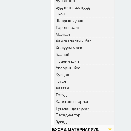
Булан тор
Будгийн наалтууд
Скоч
Шаврын хувин
Торон наалт
Малгай
Хамгаалалтын баг
Хошуувч маск
Бээлий
Нүдний шил
Аваарын бүс
Хувцас
Гутал
Хавтан
Товуд
Хаалганы порлон
Тугалаг, давирхай
Пасадны тор
бусад
БУСАД МАТЕРИАЛУУД