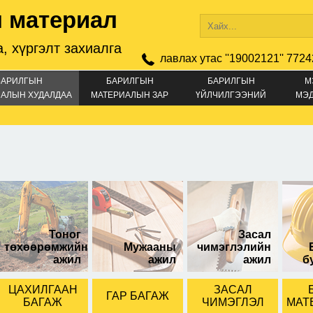
 материал
, хүргэлт захиалга
лавлах утас ''19002121'' 7724
БАРИЛГЫН
БАРИЛГЫН
БАРИЛГЫН
М
АЛЫН ХУДАЛДАА
МАТЕРИАЛЫН ЗАР
ҮЙЛЧИЛГЭЭНИЙ
МЭ
ЗАР
гр-тай
5л-тэй
5л-тэй
Тоног
Засал
төхөөрөмжийн
Мужааны
чимэглэлийн
ажил
ажил
ажил
б
ЦАХИЛГААН
ЗАСАЛ
ГАР БАГАЖ
БАГАЖ
ЧИМЭГЛЭЛ
МАТ