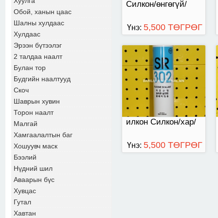
Хуулга
Силкон/өнгөгүй/
Обой, ханын цаас
Шалны хулдаас
5,500 ТӨГРӨГ
Үнэ:
Хулдаас
Эрээн бүтээлэг
2 талдаа наалт
Булан тор
Будгийн наалтууд
Скоч
Шаврын хувин
Торон наалт
илкон Силкон/хар/
Малгай
Хамгаалалтын баг
5,500 ТӨГРӨГ
Үнэ:
Хошуувч маск
Бээлий
Нүдний шил
Аваарын бүс
Хувцас
Гутал
Хавтан