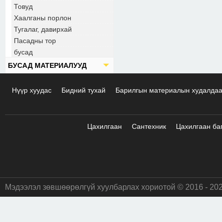
Товуд
Хаалганы порлон
Тугалаг, давирхай
Пасадны тор
бусад
БУСАД МАТЕРИАЛУУД
Нүүр хуудас
Бидний тухай
Барилгын материалын худалда
Цахилгаан
Сантехник
Цахилгаан ба
Мэдээлэл зөвшөөрөлгүй хуулбарлах хориотой © 2016 - 20