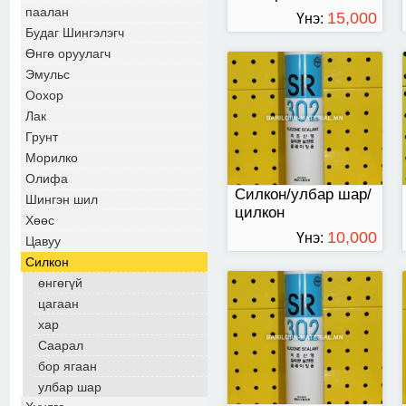
паалан
15,000
Үнэ:
Будаг Шингэлэгч
ТӨГРӨГ
Өнгө оруулагч
Эмульс
270 мл-ээр савласан
Оохор
Лак
Грунт
Морилко
Олифа
Силкон/улбар шар/
Шингэн шил
цилкон
Хөөс
10,000
Үнэ:
Цавуу
Силкон
ТӨГРӨГ
өнгөгүй
цагаан
270 мл-ээр савласан
хар
Саарал
бор ягаан
улбар шар