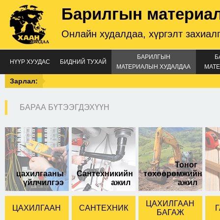
Барилгын материа
Онлайн худалдаа, хүргэлт захиал
БАРИЛГЫН
Б
НҮҮР ХУУДАС
БИДНИЙ ТУХАЙ
МАТЕРИАЛЫН ХУДАЛДАА
МАТЕ
Зарлал:
БАРАА БҮТЭЭГДЭХҮҮН
хиаман силикон /хар,
цагаан, саарал,
өнгөгүй/ 4 төрөл.
Тоног
цахилгааны
Сантехникийн
төхөөрөмжийн
үйлчилгээ
ажил
ажил
ЦАХИЛГААН
ЦАХИЛГААН
САНТЕХНИК
Г
БАГАЖ