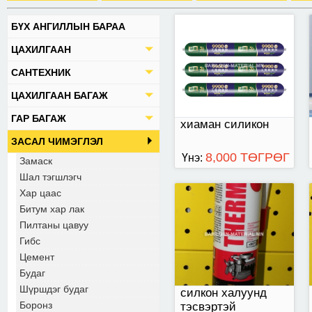
БҮХ АНГИЛЛЫН БАРАА
+315градус хүртэл
ЦАХИЛГААН
тэсвэртэй
САНТЕХНИК
ЦАХИЛГААН БАГАЖ
ГАР БАГАЖ
хиаман силикон
ЗАСАЛ ЧИМЭГЛЭЛ
8,000 ТӨГРӨГ
Үнэ:
Замаск
Шал тэгшлэгч
Хар цаас
Битум хар лак
270 мл-ээр савласан
Пилтаны цавуу
Гибс
Цемент
Будаг
Шүршдэг будаг
силкон халуунд
Боронз
тэсвэртэй