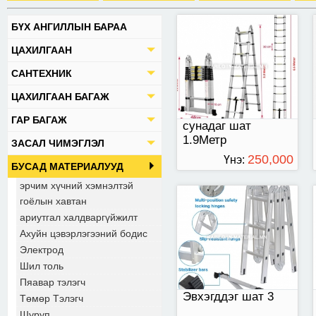
БҮХ АНГИЛЛЫН БАРАА
Эвхэгддэг шат 3
ЦАХИЛГААН
САНТЕХНИК
ЦАХИЛГААН БАГАЖ
ГАР БАГАЖ
сунадаг шат
1.9Метр
ЗАСАЛ ЧИМЭГЛЭЛ
250,000
Үнэ:
БУСАД МАТЕРИАЛУУД
ТӨГРӨГ
эрчим хүчний хэмнэлтэй
гоёлын хавтан
5тай Солонгос шат
ариутгал халдваргүйжилт
Ахуйн цэвэрлэгээний бодис
Электрод
Шил толь
Пяавар тэлэгч
Эвхэгддэг шат 3
Төмөр Тэлэгч
Шуруп