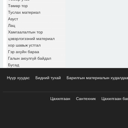
Төмөр тор
Туслах материал
Азуст
Лац
Хамгаалалтын тор
цэвэрлэгээний материал
хор шавьж устгал
Гэр ахуйн бараа
Галын аюулгүй байдал
Бусад
Нүүр хуудас
Бидний тухай
Барилгын материалын худалда
Цахилгаан
Сантехник
Цахилгаан ба