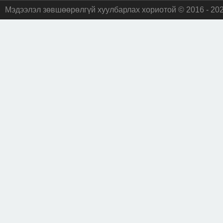
Мэдээлэл зөвшөөрөлгүй хуулбарлах хориотой © 2016 - 20