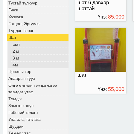
шат 6 давхар
Тусгай түлхүүр
шаттай
Гинж
85,000
Хүзүүвч
Үнэ:
Гогцоо, Эргүүлэг
ТӨГРӨГ
Түрдэг Тэрэг
Шат
шат
2 м
3 м
4м
Цонхны тор
шат
Аваарын тууз
Өнгө өнгийн тэмдэглэгээ
55,000
Үнэ:
тавидаг утас
Тэмдэг
ТӨГРӨГ
Замын конус
Гибсний тэлэгч
Уяа олс, татлага
Шуудай
Төмөр утас