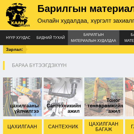
Барилгын материа
Онлайн худалдаа, хүргэлт захиал
БАРИЛГЫН
Б
НҮҮР ХУУДАС
БИДНИЙ ТУХАЙ
МАТЕРИАЛЫН ХУДАЛДАА
МАТЕ
Зарлал:
БАРАА БҮТЭЭГДЭХҮҮН
сунадаг шат 1.9Метр
Тоног
цахилгааны
Сантехникийн
төхөөрөмжийн
үйлчилгээ
ажил
ажил
ЦАХИЛГААН
ЦАХИЛГААН
САНТЕХНИК
Г
БАГАЖ