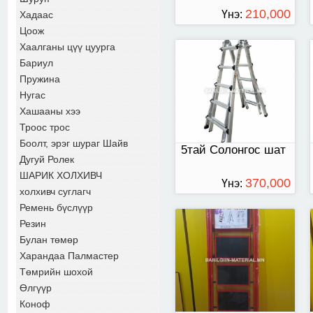
210,000
Үнэ:
Хадаас
Цоож
ТӨГРӨГ
Хаалганы цүү цуурга
Бариул
шат 6 давхар шаттай
Пружина
Нугас
Хашааны хээ
Троос трос
Боолт, эрэг шураг Шайв
5тай Солонгос шат
Дугуй Ролек
ШАРИК ХОЛХИВЧ
370,000
Үнэ:
холхивч суглагч
ТӨГРӨГ
Ремень бүслүүр
Резин
3 давхар шаттай
Булан төмөр
Харандаа Палмастер
Төмрийн шохой
Өлгүүр
Коноф