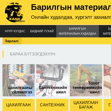
Барилгын материа
Онлайн худалдаа, хүргэлт захиал
БАРИЛГЫН
Б
НҮҮР ХУУДАС
БИДНИЙ ТУХАЙ
МАТЕРИАЛЫН ХУДАЛДАА
МАТЕ
Зарлал:
БАРАА БҮТЭЭГДЭХҮҮН
Релей MY4N-J
DC12V
Тоног
цахилгааны
Сантехникийн
төхөөрөмжийн
үйлчилгээ
ажил
ажил
ЦАХИЛГААН
ЦАХИЛГААН
САНТЕХНИК
Г
БАГАЖ