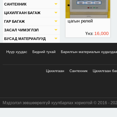
САНТЕХНИК
ЦАХИЛГААН БАГАЖ
цагын релей
ГАР БАГАЖ
ЗАСАЛ ЧИМЭГЛЭЛ
16,000
Үнэ:
БУСАД МАТЕРИАЛУУД
ТӨГРӨГ
Нүүр хуудас
Бидний тухай
Барилгын материалын худалда
Цахилгаан
Сантехник
Цахилгаан ба
Мэдээлэл зөвшөөрөлгүй хуулбарлах хориотой © 2016 - 20