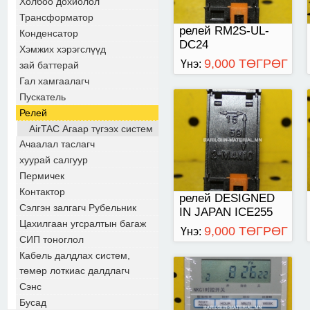
Холбоо дохиолол
Трансформатор
релей RM2S-UL-
Конденсатор
DC24
Хэмжих хэрэгслүүд
9,000 ТӨГРӨГ
Үнэ:
зай баттерай
Гал хамгаалагч
Пускатель
Релей
220v
AirTAC Агаар түгээх систем
Ачаалал таслагч
хуурай салгуур
Пермичек
Контактор
релей DESIGNED
Сэлгэн залгагч Рубельник
IN JAPAN ICE255
Цахилгаан угсралтын багаж
10A250VAC
9,000 ТӨГРӨГ
Үнэ:
СИП тоноглол
Кабель далдлах систем,
төмөр лоткиас далдлагч
Сэнс
Бусад