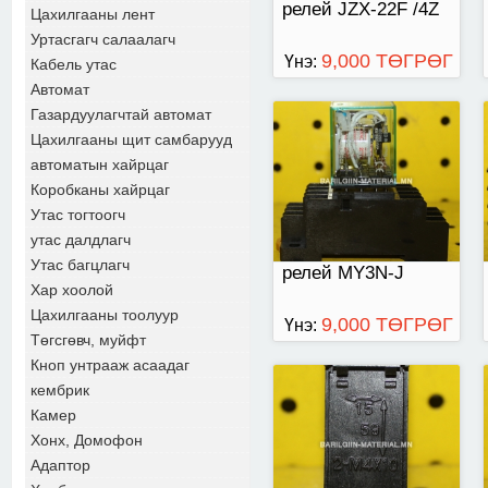
релей JZX-22F /4Z
Цахилгааны лент
Уртасгагч салаалагч
9,000 ТӨГРӨГ
Үнэ:
Кабель утас
Автомат
Газардуулагчтай автомат
Цахилгааны щит самбарууд
RM2S-UL-DC24
автоматын хайрцаг
Коробканы хайрцаг
Утас тогтоогч
утас далдлагч
Утас багцлагч
релей MY3N-J
Хар хоолой
Цахилгааны тоолуур
9,000 ТӨГРӨГ
Үнэ:
Төгсгөвч, муйфт
Кноп унтрааж асаадаг
кембрик
релей DESIGNED IN
Камер
JAPAN ICE255
Хонх, Домофон
10A250VAC
Адаптор