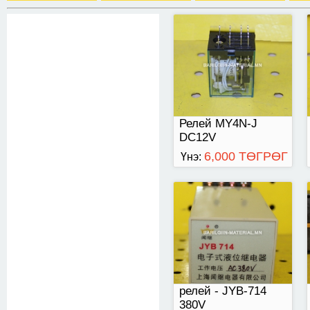
релей - JYB-714 380V
Релей MY4N-J
DC12V
6,000 ТӨГРӨГ
Үнэ:
релей JZX-22F (D)
/2Z
релей - JYB-714
380V