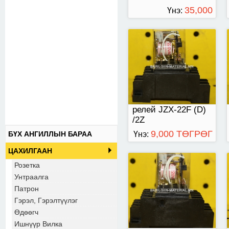
35,000
Үнэ:
ТӨГРӨГ
релей JZX-22F /4Z
релей JZX-22F (D)
/2Z
9,000 ТӨГРӨГ
БҮХ АНГИЛЛЫН БАРАА
Үнэ:
ЦАХИЛГААН
Розетка
релей MY3N-J
Унтраалга
Патрон
Гэрэл, Гэрэлтүүлэг
Өдөөгч
Ишнүүр Вилка