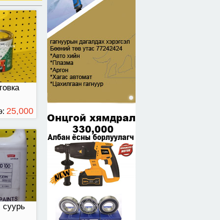
уурь /3,5
товка
25,000
э:
ТӨГРӨГ
 суурь