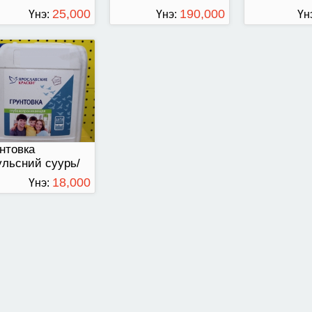
25,000
190,000
Үнэ:
Үнэ:
Үн
ТӨГРӨГ
ТӨГРӨГ
нтовка
льсний суурь/
с/
18,000
Үнэ:
ТӨГРӨГ