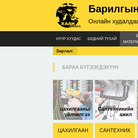
Барилгын
Онлайн худалдаа
НҮҮР ХУУДАС
БИДНИЙ ТУХАЙ
МАТЕРИ
Зарлал:
БАРАА БҮТЭЭГДЭХҮҮН
341
өнг
цахилгааны
Сантехникийн
үйлчилгээ
ажил
ЦАХИЛГААН
САНТЕХНИК