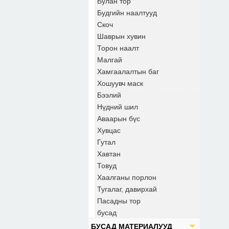
Булан тор
Будгийн наалтууд
Скоч
Шаврын хувин
Торон наалт
Малгай
Хамгаалалтын баг
Хошуувч маск
Бээлий
Нүдний шил
Аваарын бүс
Хувцас
Гутал
Хавтан
Товуд
Хаалганы порлон
Тугалаг, давирхай
Пасадны тор
бусад
БУСАД МАТЕРИАЛУУД