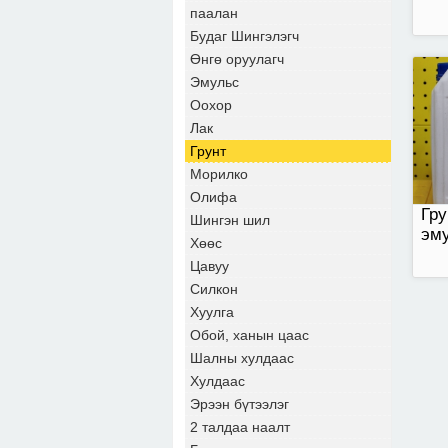
паалан
Будаг Шингэлэгч
Өнгө оруулагч
Эмульс
Оохор
Лак
Грунт
Морилко
Олифа
Гру
Шингэн шил
эму
Хөөс
Оро
Цавуу
Силкон
Хуулга
Обой, ханын цаас
Шалны хулдаас
Хулдаас
Эрээн бүтээлэг
2 талдаа наалт