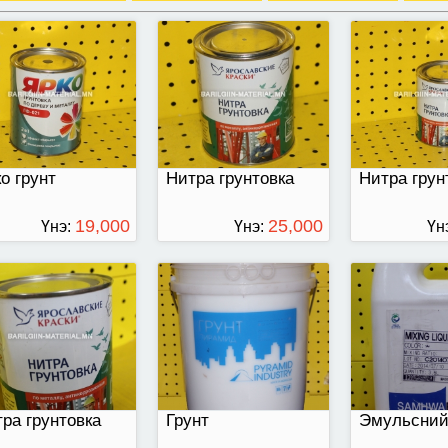
 кг-аар савласан
Грунт/24 кг/
Эмульсний с
7 кодтой
литр/
о грунт
Нитра грунтовка
Нитра грун
19,000
25,000
Үнэ:
Үнэ:
Үн
ТӨГРӨГ
ТӨГРӨГ
нтовка эмульсний
рь/Орос/
ра грунтовка
Грунт
Эмульсний