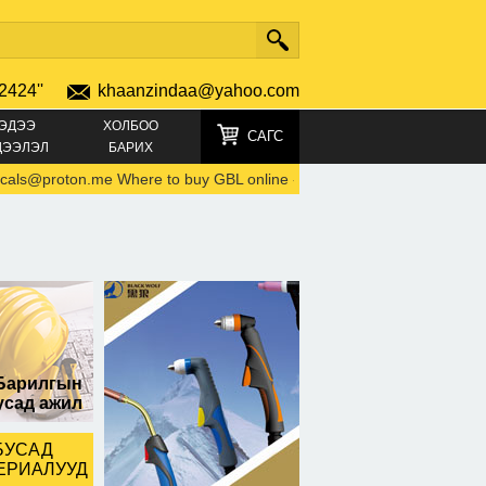
2424''
khaanzindaa@yahoo.com
ЭДЭЭ
ХОЛБОО
САГС
ДЭЭЛЭЛ
БАРИХ
s@proton.me Where to buy GBL online
-
68923456
Email.. Me
Барилгын
усад ажил
БУСАД
ЕРИАЛУУД