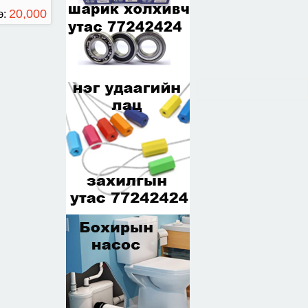
20,000
э:
ТӨГРӨГ