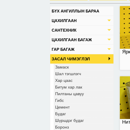
БҮХ АНГИЛЛЫН БАРАА
0,7
ЦАХИЛГААН
442
САНТЕХНИК
ЦАХИЛГААН БАГАЖ
ГАР БАГАЖ
Ярк
ЗАСАЛ ЧИМЭГЛЭЛ
Замаск
Шал тэгшлэгч
Хар цаас
Битум хар лак
Гру
суу
Пилтаны цавуу
Гибс
Цемент
Будаг
Шүршдэг будаг
Нит
Боронз