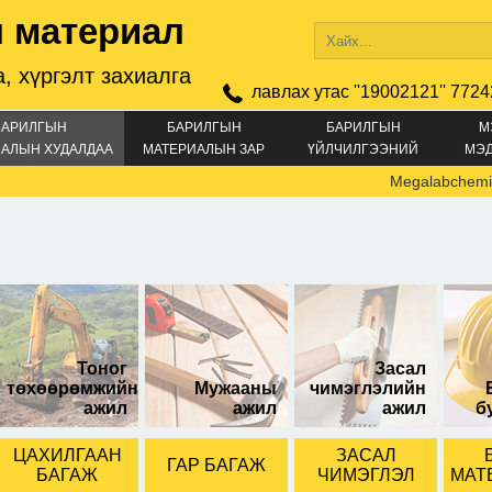
 материал
, хүргэлт захиалга
лавлах утас ''19002121'' 7724
БАРИЛГЫН
БАРИЛГЫН
БАРИЛГЫН
М
АЛЫН ХУДАЛДАА
МАТЕРИАЛЫН ЗАР
ҮЙЛЧИЛГЭЭНИЙ
МЭ
ЗАР
Megalabchemical
8 кодтой саарал
5354 кодтой
4000 кодтой
өтэй.
Тоног
Засал
төхөөрөмжийн
Мужааны
чимэглэлийн
ажил
ажил
ажил
б
ЦАХИЛГААН
ЗАСАЛ
ГАР БАГАЖ
БАГАЖ
ЧИМЭГЛЭЛ
МАТ