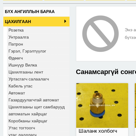
БҮХ АНГИЛЛЫН БАРАА
2*12хэмжээтэй
ЦАХИЛГААН
Энэ а
Розетка
Унтраалга
бүтээ
Патрон
Гэрэл, Гэрэлтүүлэг
Өдөөгч
Ишнүүр Вилка
Санамсаргүй сонг
Цахилгааны лент
Уртасгагч салаалагч
Кабель утас
Автомат
Гагнуур Автомат
харанхуйлах нүүрний
Газардуулагчтай автомат
маск
Цахилгааны щит самбарууд
автоматын хайрцаг
Коробканы хайрцаг
Утас тогтоогч
Шаланк холбогч
утас далдлагч