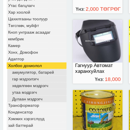
Утас багцлагч
2,000 ТӨГРӨГ
Үнэ:
Хар хоолой
Цахилгааны тоолуур
Төгсгөвч, муйфт
4 кг-аар савласан
Кноп унтрааж асаадаг
кембрик
Камер
Хонх, Домофон
Адаптор
Гагнуур Автомат
Холбоо дохиолол
харанхуйлах
аккумулятор, батарей
нүүрний маск
18,000
гар мэдээлэгч
Үнэ:
хөдөлгөөн мэдрэгч
ТӨГРӨГ
утаа мэдрэгч
Дулаан мэдрэгч
Трансформатор
Конденсатор
Хэмжих хэрэгслүүд
зай баттерай