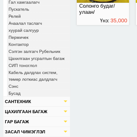
Гал хамгаалагч
Солонго будаг/
Пускатель
улаан/
Релей
35,000
Үнэ:
Ачаалал таслагч
хуурай салгуур
ТӨГРӨГ
Пермичек
Контактор
Сэлгэн залгагч Рубельник
Цахилгаан угсралтын багаж
СИП тоноглол
Кабель далдлах систем,
төмөр лоткиас далдлагч
Сэнс
Бусад
САНТЕХНИК
ЦАХИЛГААН БАГАЖ
ГАР БАГАЖ
ЗАСАЛ ЧИМЭГЛЭЛ