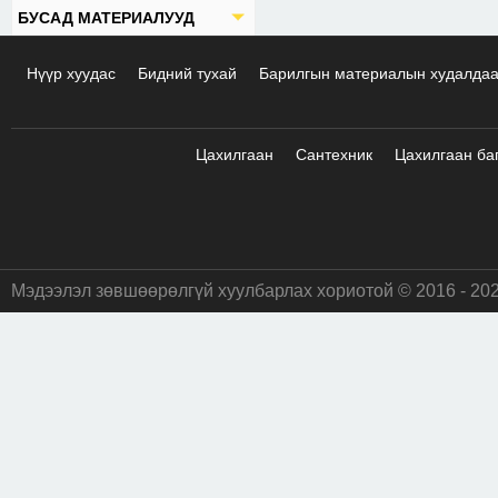
БУСАД МАТЕРИАЛУУД
Нүүр хуудас
Бидний тухай
Барилгын материалын худалда
Цахилгаан
Сантехник
Цахилгаан ба
Мэдээлэл зөвшөөрөлгүй хуулбарлах хориотой © 2016 - 20