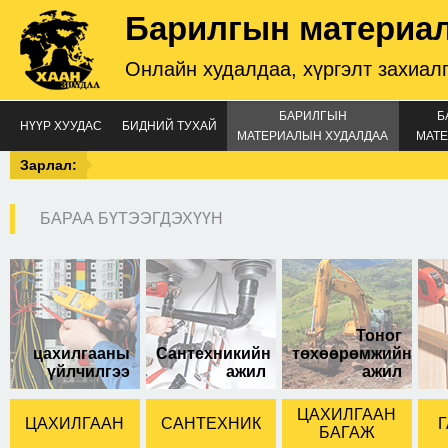
Барилгын материа
Онлайн худалдаа, хүргэлт захиал
БАРИЛГЫН
Б
НҮҮР ХУУДАС
БИДНИЙ ТУХАЙ
МАТЕРИАЛЫН ХУДАЛДАА
МАТЕ
Зарлал:
БАРАА БҮТЭЭГДЭХҮҮН
Тоног
цахилгааны
Сантехникийн
төхөөрөмжийн
үйлчилгээ
ажил
ажил
ЦАХИЛГААН
ЦАХИЛГААН
САНТЕХНИК
Г
БАГАЖ