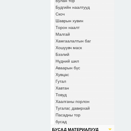
Булан тор
Будгийн наалтууд
Скоч
Шаврын хувин
Торон наалт
Малгай
Хамгаалалтын баг
Хошуувч маск
Бээлий
Нүдний шил
Аваарын бүс
Хувцас
Гутал
Хавтан
Товуд
Хаалганы порлон
Тугалаг, давирхай
Пасадны тор
бусад
БУСАД МАТЕРИАЛУУД