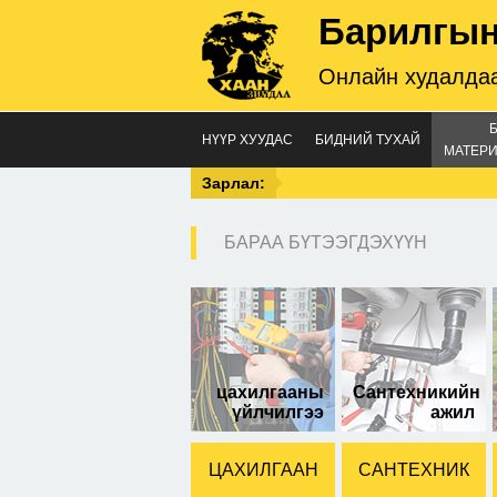
Барилгын
Онлайн худалдаа
НҮҮР ХУУДАС
БИДНИЙ ТУХАЙ
МАТЕРИ
Зарлал:
БАРАА БҮТЭЭГДЭХҮҮН
шүр
тус
цахилгааны
Сантехникийн
үйлчилгээ
ажил
ЦАХИЛГААН
САНТЕХНИК