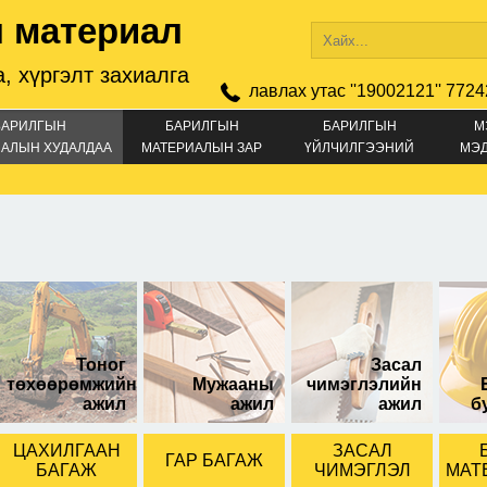
 материал
, хүргэлт захиалга
лавлах утас ''19002121'' 7724
БАРИЛГЫН
БАРИЛГЫН
БАРИЛГЫН
М
АЛЫН ХУДАЛДАА
МАТЕРИАЛЫН ЗАР
ҮЙЛЧИЛГЭЭНИЙ
МЭ
ЗАР
шидэг Ус
18л
Битум /замы
гаарлагч лак
савлагаатай
Тоног
Засал
төхөөрөмжийн
Мужааны
чимэглэлийн
ажил
ажил
ажил
б
ЦАХИЛГААН
ЗАСАЛ
ГАР БАГАЖ
БАГАЖ
ЧИМЭГЛЭЛ
МАТ