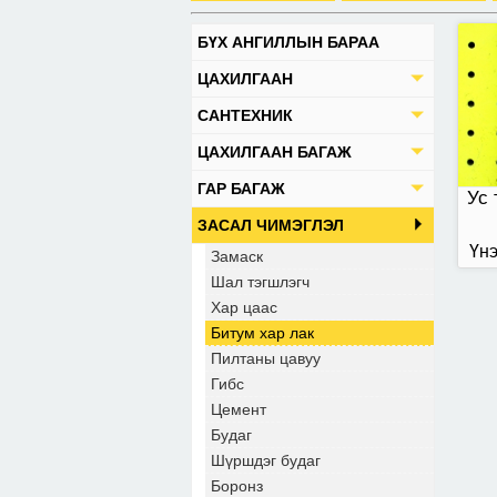
БҮХ АНГИЛЛЫН БАРАА
ЦАХИЛГААН
САНТЕХНИК
ЦАХИЛГААН БАГАЖ
ГАР БАГАЖ
Ус 
ЗАСАЛ ЧИМЭГЛЭЛ
Үнэ
Замаск
Шал тэгшлэгч
Хар цаас
Битум хар лак
Пилтаны цавуу
Гибс
Цемент
Будаг
Шүршдэг будаг
Боронз