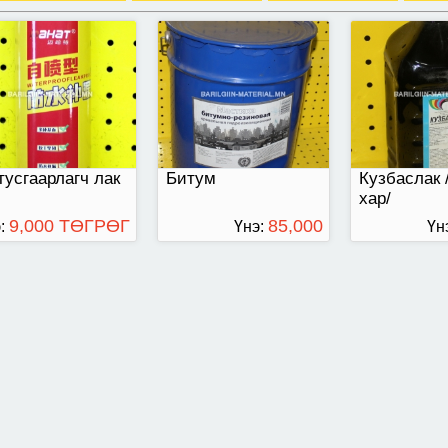
тусгаарлагч лак
Битум
Кузбаслак 
хар/
9,000 ТӨГРӨГ
85,000
:
Үнэ:
Үн
ТӨГРӨГ