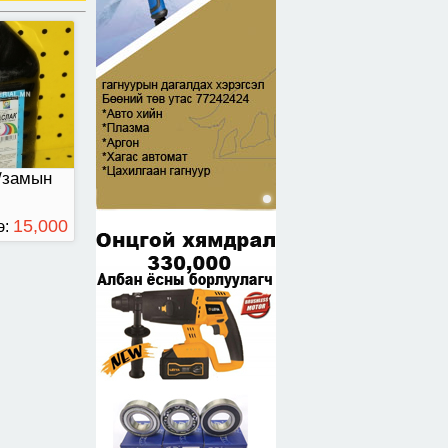
/замын
15,000
э:
ТӨГРӨГ