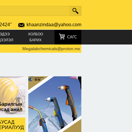
2424''
khaanzindaa@yahoo.com
ЭДЭЭ
ХОЛБОО
САГС
ДЭЭЛЭЛ
БАРИХ
Megalabchemicals@proton.me Where to buy GBL online
-
68
н хар/ 1л
Барилгын
усад ажил
БУСАД
ЕРИАЛУУД