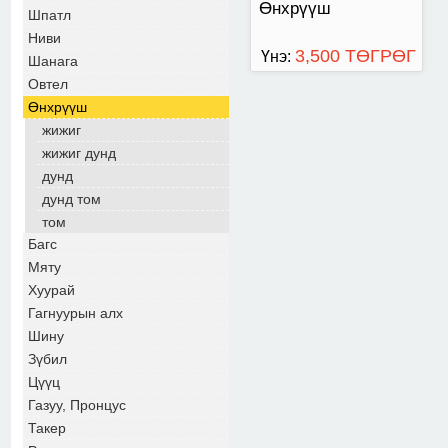
Өнхрүүш
Шпатл
Ниви
3,500 ТӨГРӨГ
Үнэ:
Шанага
Овтел
Өнхрүүш
жижиг
жижиг дунд
дунд
дунд том
том
Багс
Мяту
Хуурай
Гагнуурын алх
Шину
Зүбил
Цүүц
Газуу, Пронцус
Такер