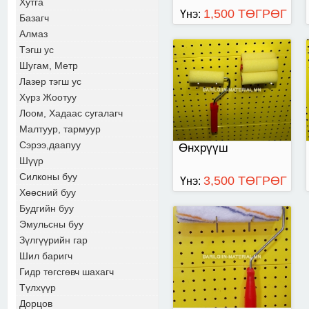
Хутга
1,500 ТӨГРӨГ
Үнэ:
Базагч
Алмаз
Тэгш ус
Шугам, Метр
Улаан иштэй дунд
том өнхрүүш
Лазер тэгш ус
Хүрз Жоотуу
Лоом, Хадаас сугалагч
Малтуур, тармуур
Сэрээ,даапуу
Өнхрүүш
Шүүр
Силконы буу
3,500 ТӨГРӨГ
Үнэ:
Хөөсний буу
Будгийн буу
Эмульсны буу
Зүлгүүрийн гар
Шил баригч
Гидр төгсгөвч шахагч
Түлхүүр
Дорцов