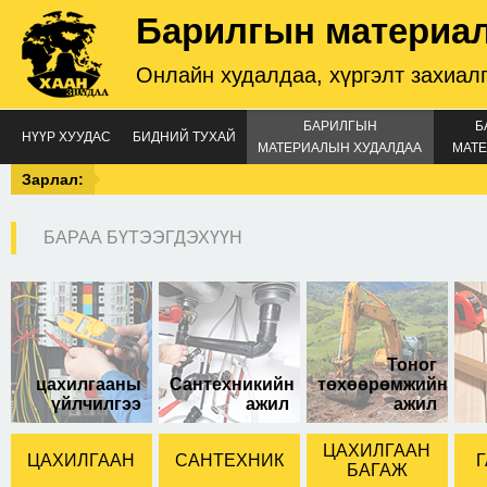
Барилгын материа
Онлайн худалдаа, хүргэлт захиал
БАРИЛГЫН
Б
НҮҮР ХУУДАС
БИДНИЙ ТУХАЙ
МАТЕРИАЛЫН ХУДАЛДАА
МАТЕ
Зарлал:
БАРАА БҮТЭЭГДЭХҮҮН
том 26см-н өргөнтэй
Тоног
цахилгааны
Сантехникийн
төхөөрөмжийн
үйлчилгээ
ажил
ажил
ЦАХИЛГААН
ЦАХИЛГААН
САНТЕХНИК
Г
БАГАЖ