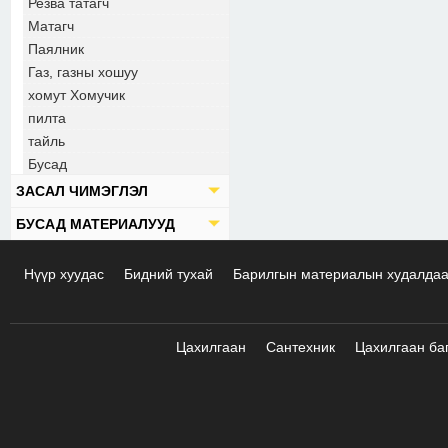
Резва татагч
Матагч
Паялник
Газ, газны хошуу
хомут Хомучик
пилта
тайль
Бусад
ЗАСАЛ ЧИМЭГЛЭЛ
БУСАД МАТЕРИАЛУУД
Нүүр хуудас
Бидний тухай
Барилгын материалын худалда
Цахилгаан
Сантехник
Цахилгаан ба