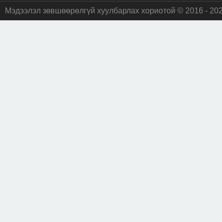
Мэдээлэл зөвшөөрөлгүй хуулбарлах хориотой © 2016 - 20