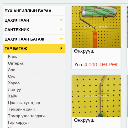
БҮХ АНГИЛЛЫН БАРАА
өнхрүүш жижиг
ЦАХИЛГААН
САНТЕХНИК
ЦАХИЛГААН БАГАЖ
ГАР БАГАЖ
Өнхрүүш
Бахь
Овтерка
4,000 ТӨГРӨГ
Үнэ:
Алх
Сүх
Хөрөө
порлон өнхрүүш
Лантуу
Хайч
Цаасны хутга, ир
Төмрийн хайч
Төмөр утас тасдагч
Өнхрүүш
Гар харуул