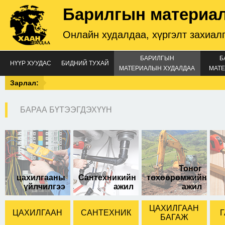
Барилгын материа
Онлайн худалдаа, хүргэлт захиал
БАРИЛГЫН
Б
НҮҮР ХУУДАС
БИДНИЙ ТУХАЙ
МАТЕРИАЛЫН ХУДАЛДАА
МАТЕ
Зарлал:
БАРАА БҮТЭЭГДЭХҮҮН
трос татлага машин
Тоног
цахилгааны
Сантехникийн
төхөөрөмжийн
үйлчилгээ
ажил
ажил
ЦАХИЛГААН
ЦАХИЛГААН
САНТЕХНИК
Г
БАГАЖ