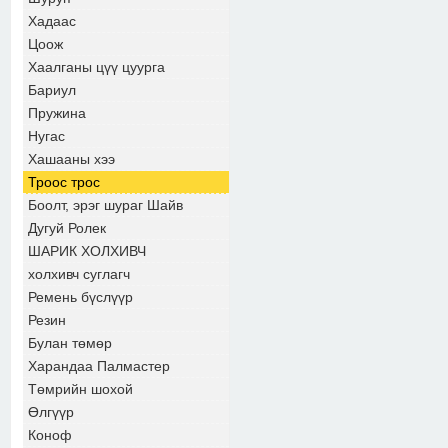
Хадаас
Цоож
Хаалганы цүү цуурга
Бариул
Пружина
Нугас
Хашааны хээ
Троос трос
Боолт, эрэг шураг Шайв
Дугуй Ролек
ШАРИК ХОЛХИВЧ
холхивч суглагч
Ремень бүслүүр
Резин
Булан төмөр
Харандаа Палмастер
Төмрийн шохой
Өлгүүр
Коноф