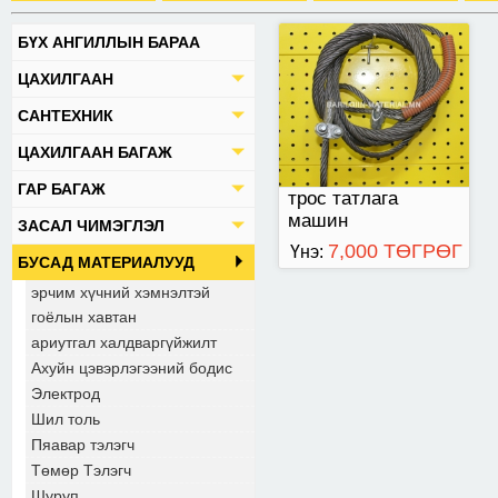
БҮХ АНГИЛЛЫН БАРАА
ЦАХИЛГААН
САНТЕХНИК
ЦАХИЛГААН БАГАЖ
ГАР БАГАЖ
трос татлага
машин
ЗАСАЛ ЧИМЭГЛЭЛ
7,000 ТӨГРӨГ
Үнэ:
БУСАД МАТЕРИАЛУУД
эрчим хүчний хэмнэлтэй
гоёлын хавтан
ариутгал халдваргүйжилт
Ахуйн цэвэрлэгээний бодис
Электрод
Шил толь
Пяавар тэлэгч
Төмөр Тэлэгч
Шуруп