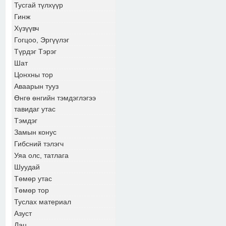
Тусгай түлхүүр
Гинж
Хүзүүвч
Гогцоо, Эргүүлэг
Түрдэг Тэрэг
Шат
Цонхны тор
Аваарын тууз
Өнгө өнгийн тэмдэглэгээ
тавидаг утас
Тэмдэг
Замын конус
Гибсний тэлэгч
Уяа олс, татлага
Шуудай
Төмөр утас
Төмөр тор
Туслах материал
Азуст
Лац