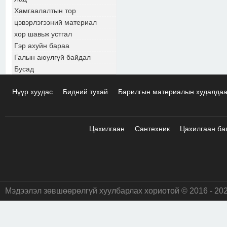
Хамгаалалтын тор
цэвэрлэгээний материал
хор шавьж устгал
Гэр ахуйн бараа
Галын аюулгүй байдал
Бусад
Нүүр хуудас
Бидний тухай
Барилгын материалын худалда
Цахилгаан
Сантехник
Цахилгаан ба
Мэдээлэл зөвшөөрөлгүй хуулбарлах хориотой © 2016 - 20