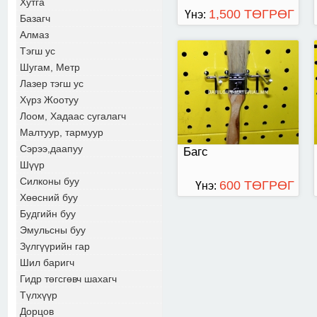
Хутга
1,500 ТӨГРӨГ
Үнэ:
Базагч
Алмаз
Тэгш ус
Шугам, Метр
Лазер тэгш ус
Хүрз Жоотуу
Лоом, Хадаас сугалагч
Малтуур, тармуур
Сэрээ,даапуу
Багс
Шүүр
Силконы буу
600 ТӨГРӨГ
Үнэ:
Хөөсний буу
Будгийн буу
Эмульсны буу
Зүлгүүрийн гар
Шил баригч
Гидр төгсгөвч шахагч
Түлхүүр
Дорцов