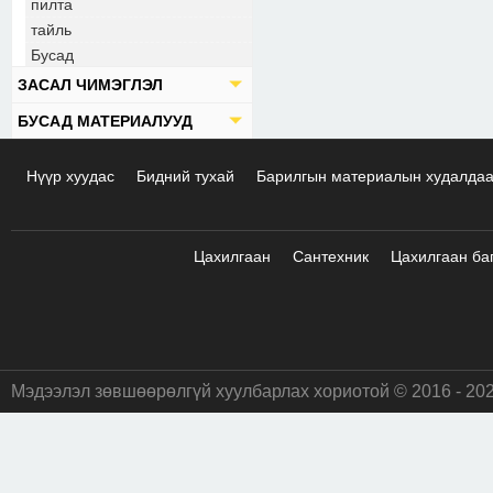
пилта
тайль
Бусад
ЗАСАЛ ЧИМЭГЛЭЛ
БУСАД МАТЕРИАЛУУД
Нүүр хуудас
Бидний тухай
Барилгын материалын худалда
Цахилгаан
Сантехник
Цахилгаан ба
Мэдээлэл зөвшөөрөлгүй хуулбарлах хориотой © 2016 - 20