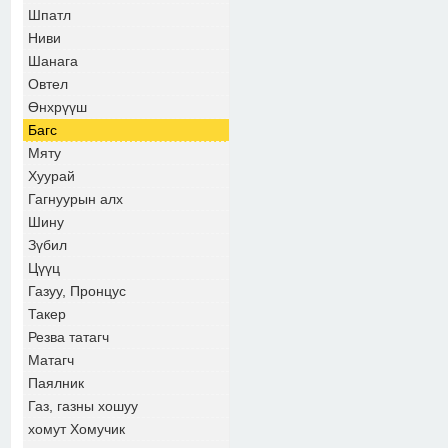
Шпатл
Ниви
Шанага
Овтел
Өнхрүүш
Багс
Мяту
Хуурай
Гагнуурын алх
Шину
Зүбил
Цүүц
Газуу, Пронцус
Такер
Резва татагч
Матагч
Паялник
Газ, газны хошуу
хомут Хомучик