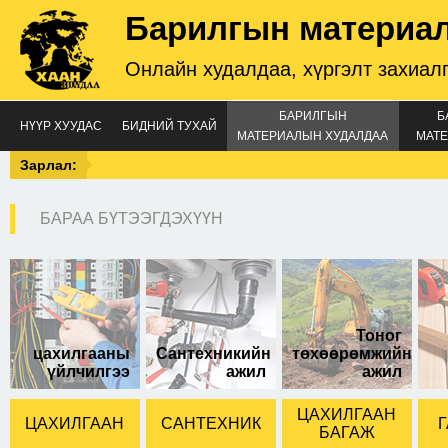
Барилгын материа
Онлайн худалдаа, хүргэлт захиал
БАРИЛГЫН
Б
НҮҮР ХУУДАС
БИДНИЙ ТУХАЙ
МАТЕРИАЛЫН ХУДАЛДАА
МАТЕ
Зарлал:
БАРАА БҮТЭЭГДЭХҮҮН
багс /25мм/
Тоног
цахилгааны
Сантехникийн
төхөөрөмжийн
үйлчилгээ
ажил
ажил
ЦАХИЛГААН
ЦАХИЛГААН
САНТЕХНИК
Г
БАГАЖ