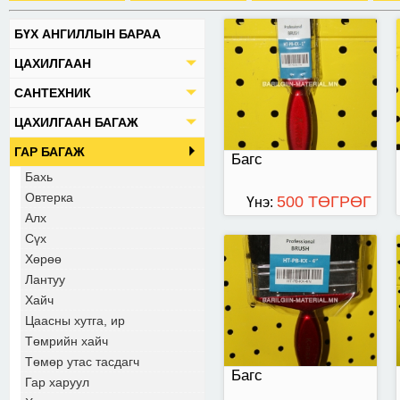
БҮХ АНГИЛЛЫН БАРАА
багс /100мм/
ЦАХИЛГААН
САНТЕХНИК
ЦАХИЛГААН БАГАЖ
ГАР БАГАЖ
Багс
Бахь
Овтерка
500 ТӨГРӨГ
Үнэ:
Алх
Сүх
Хөрөө
Багс/1мм/
Лантуу
Хайч
Цаасны хутга, ир
Төмрийн хайч
Төмөр утас тасдагч
Багс
Гар харуул