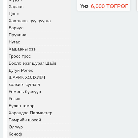
6,000 ТӨГРӨГ
Үнэ:
Хадаас
Цоож
Хаалганы цүү цуурга
Бариул
Пружина
Нугас
Хашааны хээ
Троос трос
Боолт, эрэг шураг Шайв
Дугуй Ролек
ШАРИК ХОЛХИВЧ
холхивч суглагч
Ремень бүслүүр
Резин
Булан төмөр
Харандаа Палмастер
Төмрийн шохой
Өлгүүр
Коноф