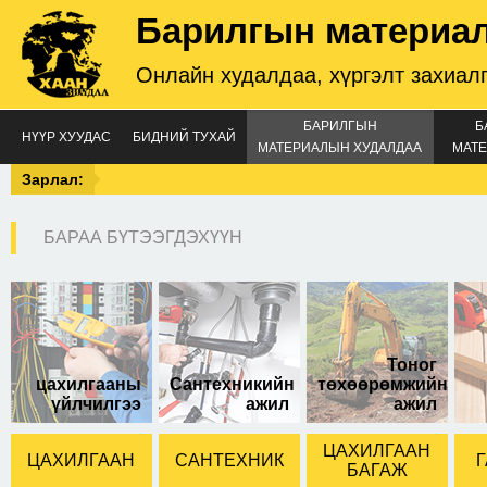
Барилгын материа
Онлайн худалдаа, хүргэлт захиал
БАРИЛГЫН
Б
НҮҮР ХУУДАС
БИДНИЙ ТУХАЙ
МАТЕРИАЛЫН ХУДАЛДАА
МАТЕ
Зарлал:
БАРАА БҮТЭЭГДЭХҮҮН
ялааны наалддаг хор
Тоног
цахилгааны
Сантехникийн
төхөөрөмжийн
үйлчилгээ
ажил
ажил
ЦАХИЛГААН
ЦАХИЛГААН
САНТЕХНИК
Г
БАГАЖ