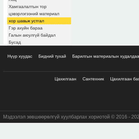
Хамгаалалтын тор
цэвэрлэгээний материал
хор шавьж устгал
Гэр ахуйн бараа
Галын аюулгүй байдал
Бусад
Нүүр хуудас
Бидний тухай
Барилгын материалын худалда
Цахилгаан
Сантехник
Цахилгаан ба
Мэдээлэл зөвшөөрөлгүй хуулбарлах хориотой © 2016 - 20