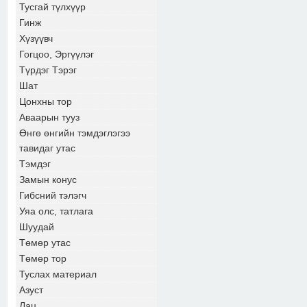
Тусгай түлхүүр
Гинж
Хүзүүвч
Гогцоо, Эргүүлэг
Түрдэг Тэрэг
Шат
Цонхны тор
Аваарын тууз
Өнгө өнгийн тэмдэглэгээ
тавидаг утас
Тэмдэг
Замын конус
Гибсний тэлэгч
Уяа олс, татлага
Шуудай
Төмөр утас
Төмөр тор
Туслах материал
Азуст
Лац