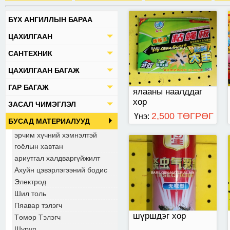
БҮХ АНГИЛЛЫН БАРАА
Бясаа , жоом , цагаан
ЦАХИЛГААН
эрвээхэй , ялаа
устгах зориулттай.
САНТЕХНИК
ЦАХИЛГААН БАГАЖ
ГАР БАГАЖ
ялааны наалддаг
хор
ЗАСАЛ ЧИМЭГЛЭЛ
2,500 ТӨГРӨГ
Үнэ:
БУСАД МАТЕРИАЛУУД
эрчим хүчний хэмнэлтэй
гоёлын хавтан
ариутгал халдваргүйжилт
Ахуйн цэвэрлэгээний бодис
Электрод
Шил толь
Пяавар тэлэгч
шүршдэг хор
Төмөр Тэлэгч
Шуруп