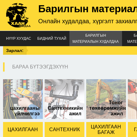
Барилгын материа
Онлайн худалдаа, хүргэлт захиал
БАРИЛГЫН
Б
НҮҮР ХУУДАС
БИДНИЙ ТУХАЙ
МАТЕРИАЛЫН ХУДАЛДАА
МАТЕ
Зарлал:
БАРАА БҮТЭЭГДЭХҮҮН
кен оролттой
Тоног
цахилгааны
Сантехникийн
төхөөрөмжийн
үйлчилгээ
ажил
ажил
ЦАХИЛГААН
ЦАХИЛГААН
САНТЕХНИК
Г
БАГАЖ