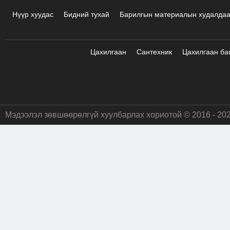
Нүүр хуудас
Бидний тухай
Барилгын материалын худалда
Цахилгаан
Сантехник
Цахилгаан ба
Мэдээлэл зөвшөөрөлгүй хуулбарлах хориотой © 2016 - 20