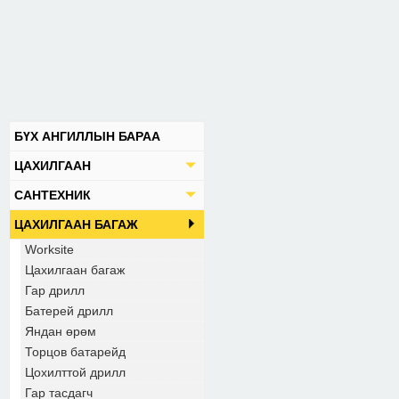
БҮХ АНГИЛЛЫН БАРАА
ЦАХИЛГААН
САНТЕХНИК
ЦАХИЛГААН БАГАЖ
Worksite
Цахилгаан багаж
Гар дрилл
Батерей дрилл
Яндан өрөм
Торцов батарейд
Цохилттой дрилл
Гар тасдагч