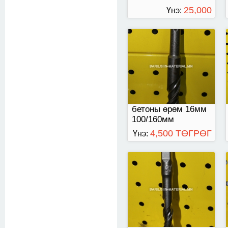
25,000
Үнэ:
ТӨГРӨГ
кен оролттой
бетоны өрөм 16мм
100/160мм
4,500 ТӨГРӨГ
Үнэ:
бош оролттой