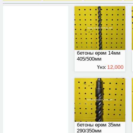
кен оролттой
бетоны өрөм 14мм
405/500мм
12,000
Үнэ:
ТӨГРӨГ
бош оролттой
бетоны өрөм 35мм
290/350мм