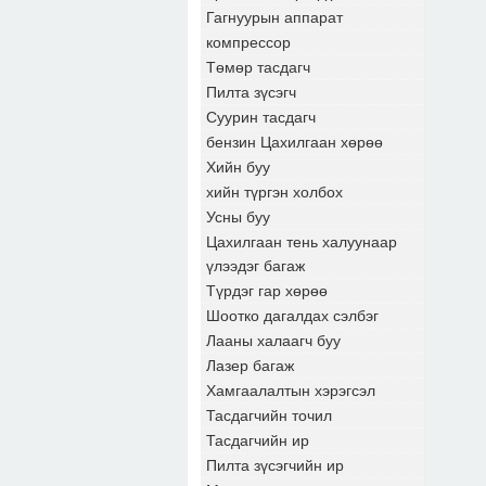
Гагнуурын аппарат
компрессор
Төмөр тасдагч
Пилта зүсэгч
Суурин тасдагч
бензин Цахилгаан хөрөө
Хийн буу
хийн түргэн холбох
Усны буу
Цахилгаан тень халуунаар
үлээдэг багаж
Түрдэг гар хөрөө
Шоотко дагалдах сэлбэг
Лааны халаагч буу
Лазер багаж
Хамгаалалтын хэрэгсэл
Тасдагчийн точил
Тасдагчийн ир
Пилта зүсэгчийн ир