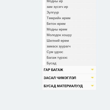
Модны ир
зам зүсэгч ир
Зүлгүүр
Төмрийн өрөм
Бетон өрөм
Модны өрөм
Молодок хошуу
Шилний өрөм
замаск зуурагч
Сум үдээс
Багаж түрээс
Бусад
ГАР БАГАЖ
ЗАСАЛ ЧИМЭГЛЭЛ
БУСАД МАТЕРИАЛУУД