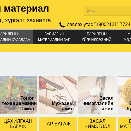
 материал
, хүргэлт захиалга
лавлах утас ''19002121'' 7724
БАРИЛГЫН
БАРИЛГЫН
БАРИЛГЫН
М
АЛЫН ХУДАЛДАА
МАТЕРИАЛЫН ЗАР
ҮЙЛЧИЛГЭЭНИЙ
МЭ
ЗАР
акт
Тоног
Засал
төхөөрөмжийн
Мужааны
чимэглэлийн
ажил
ажил
ажил
б
ЦАХИЛГААН
ЗАСАЛ
ГАР БАГАЖ
БАГАЖ
ЧИМЭГЛЭЛ
МАТ