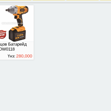
цов Батарейд
-DW0118
280,000
Үнэ:
ТӨГРӨГ
300,000
төгрөг