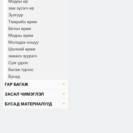
Модны ир
зам зүсэгч ир
Зүлгүүр
Төмрийн өрөм
Бетон өрөм
Модны өрөм
Молодок хошуу
Шилний өрөм
замаск зуурагч
Сум үдээс
Багаж түрээс
Бусад
ГАР БАГАЖ
ЗАСАЛ ЧИМЭГЛЭЛ
БУСАД МАТЕРИАЛУУД