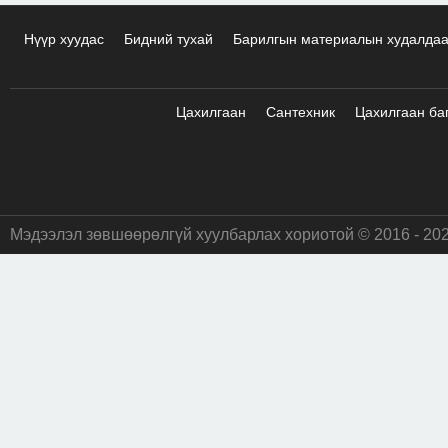
Нүүр хуудас
Бидний тухай
Барилгын материалын худалда
Цахилгаан
Сантехник
Цахилгаан ба
Мэдээлэл зөвшөөрөлгүй хуулбарлах хориотой © 2016 - 20