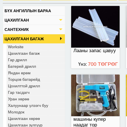
БҮХ АНГИЛЛЫН БАРАА
машины купер наадаг
ЦАХИЛГААН
тор буутайгаа.
САНТЕХНИК
ЦАХИЛГААН БАГАЖ
Worksite
Лааны запас цавуу
Цахилгаан багаж
Гар дрилл
700 ТӨГРӨГ
Үнэ:
Батерей дрилл
Яндан өрөм
Торцов батарейд
лааны халаагч буу
Цохилттой дрилл
Гар тасдагч
Уран хөрөө
Халуунаар үлээгч буу
Молодок
Цахилгаан хөрөө
машины купер
наадаг тор
Цахилгаан зүлгүүр