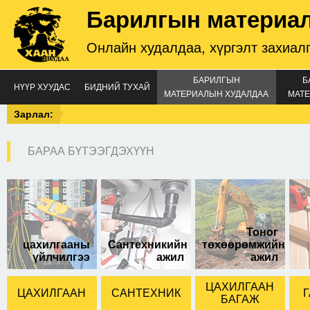
Барилгын материа
Онлайн худалдаа, хүргэлт захиал
БАРИЛГЫН
Б
НҮҮР ХУУДАС
БИДНИЙ ТУХАЙ
МАТЕРИАЛЫН ХУДАЛДАА
МАТЕ
Зарлал:
БАРАА БҮТЭЭГДЭХҮҮН
Лааны запас цавуу
Тоног
цахилгааны
Сантехникийн
төхөөрөмжийн
үйлчилгээ
ажил
ажил
ЦАХИЛГААН
ЦАХИЛГААН
САНТЕХНИК
Г
БАГАЖ