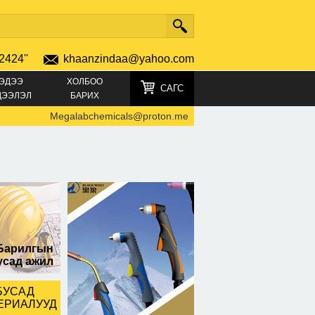
2424''
khaanzindaa@yahoo.com
ЭДЭЭ
ХОЛБОО
САГС
ДЭЭЛЭЛ
БАРИХ
Megalabchemicals@proton.me Where to buy GBL online
-
689
авласан
Барилгын
усад ажил
БУСАД
ЕРИАЛУУД