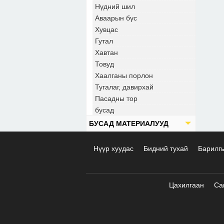
Нүдний шил
Аваарын бүс
Хувцас
Гутал
Хавтан
Товуд
Хаалганы порлон
Тугалаг, давирхай
Пасадны тор
бусад
БУСАД МАТЕРИАЛУУД
Нүүр хуудас
Бидний тухай
Барилг
Цахилгаан
Са