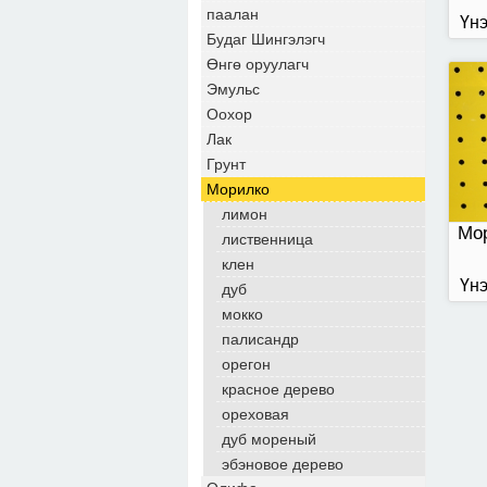
паалан
Үнэ
Будаг Шингэлэгч
Өнгө оруулагч
Эмульс
Оохор
Лак
Грунт
Морилко
лимон
Мор
лиственница
клен
Үнэ
дуб
мокко
палисандр
орегон
красное дерево
ореховая
дуб мореный
эбэновое дерево