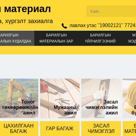
 материал
, хүргэлт захиалга
лавлах утас ''19002121'' 7724
БАРИЛГЫН
БАРИЛГЫН
БАРИЛГЫН
М
АЛЫН ХУДАЛДАА
МАТЕРИАЛЫН ЗАР
ҮЙЛЧИЛГЭЭНИЙ
МЭ
ЗАР
гр-аар савласан
500гр-аар савласан
500гр-аар с
Тоног
Засал
төхөөрөмжийн
Мужааны
чимэглэлийн
ажил
ажил
ажил
б
ЦАХИЛГААН
ЗАСАЛ
ГАР БАГАЖ
БАГАЖ
ЧИМЭГЛЭЛ
МАТ