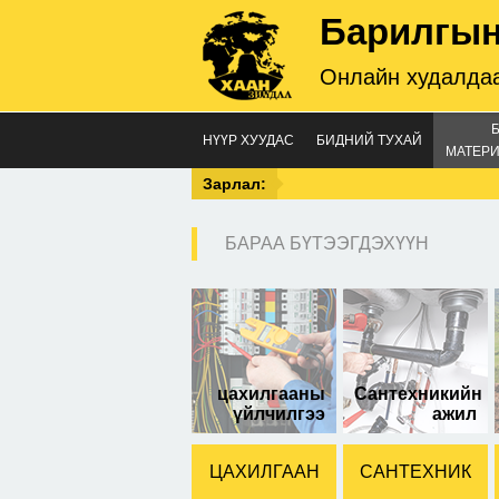
Барилгын
Онлайн худалдаа
НҮҮР ХУУДАС
БИДНИЙ ТУХАЙ
МАТЕРИ
Зарлал:
БАРАА БҮТЭЭГДЭХҮҮН
500
цахилгааны
Сантехникийн
үйлчилгээ
ажил
ЦАХИЛГААН
САНТЕХНИК