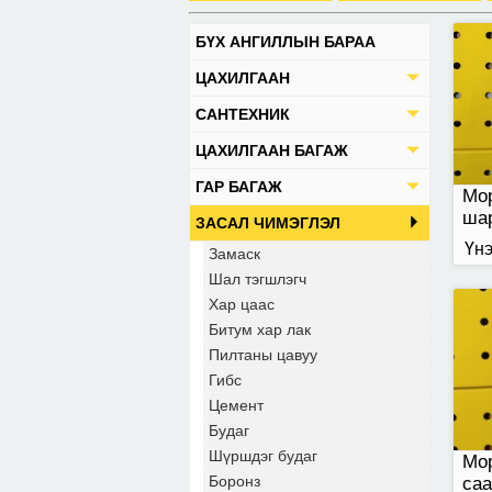
БҮХ АНГИЛЛЫН БАРАА
500
ЦАХИЛГААН
САНТЕХНИК
ЦАХИЛГААН БАГАЖ
ГАР БАГАЖ
Мор
ша
ЗАСАЛ ЧИМЭГЛЭЛ
Үнэ
Замаск
Шал тэгшлэгч
Хар цаас
Битум хар лак
500
сав
Пилтаны цавуу
Гибс
Цемент
Будаг
Шүршдэг будаг
Мо
Боронз
саа