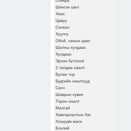
Олифа
Шингэн шил
Хөөс
Цавуу
Силкон
Хуулга
Обой, ханын цаас
Шалны хулдаас
Хулдаас
Эрээн бүтээлэг
2 талдаа наалт
Булан тор
Будгийн наалтууд
Скоч
Шаврын хувин
Торон наалт
Малгай
Хамгаалалтын баг
Хошуувч маск
Бээлий