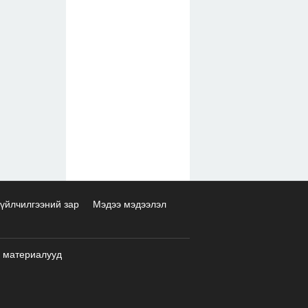
үйлчилгээний зар
Мэдээ мэдээлэл
 материалууд