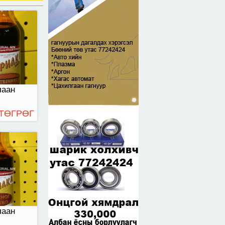
авласан
лаан
 ТӨГРӨГ
лаан