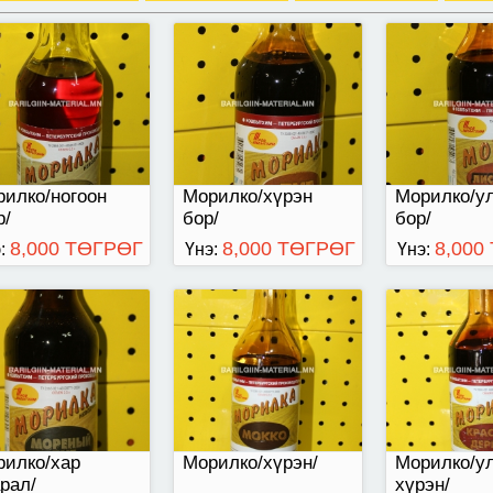
гр-аар савласан
500 гр-аар савласан
500гр-аар с
илко/ногоон
Морилко/хүрэн
Морилко/у
р/
бор/
бор/
8,000 ТӨГРӨГ
8,000 ТӨГРӨГ
8,000
:
Үнэ:
Үнэ:
 гр-аар шилэнд
ласан.
рилко/хар
Морилко/хүрэн/
Морилко/у
рал/
хүрэн/