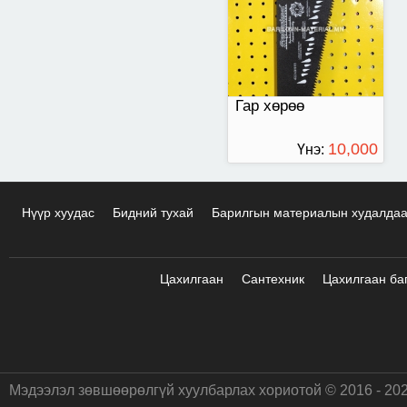
Гар хөрөө
10,000
Үнэ:
ТӨГРӨГ
Нүүр хуудас
Бидний тухай
Барилгын материалын худалда
Цахилгаан
Сантехник
Цахилгаан ба
Мэдээлэл зөвшөөрөлгүй хуулбарлах хориотой © 2016 - 20