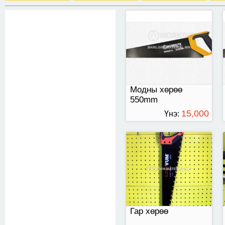
Энэ хөрөө нь болок
хөрөөддөг хөрөө юм.
Бариул ороод
урагшаа нийт урт
57,5см Бариул
орохгүй урагшаа
51см
Модны хөрөө
550mm
15,000
Үнэ:
ТӨГРӨГ
20*/500мм-тэй
Гар хөрөө