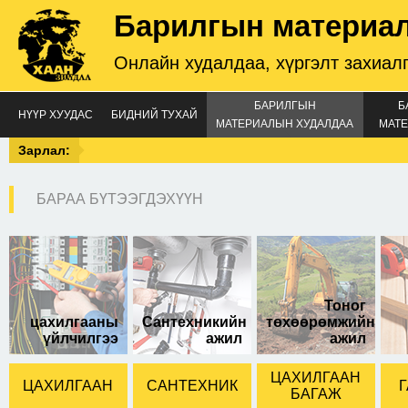
Барилгын материа
Онлайн худалдаа, хүргэлт захиал
БАРИЛГЫН
Б
НҮҮР ХУУДАС
БИДНИЙ ТУХАЙ
МАТЕРИАЛЫН ХУДАЛДАА
МАТЕ
Зарлал:
БАРАА БҮТЭЭГДЭХҮҮН
Модны хөрөө 550mm
Тоног
цахилгааны
Сантехникийн
төхөөрөмжийн
үйлчилгээ
ажил
ажил
ЦАХИЛГААН
ЦАХИЛГААН
САНТЕХНИК
Г
БАГАЖ