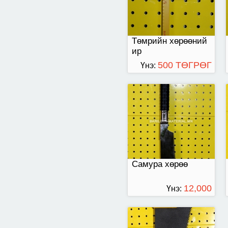
Төмрийн хөрөөний
ир
500 ТӨГРӨГ
Үнэ:
Гар хөрөө
Самура хөрөө
12,000
Үнэ:
ТӨГРӨГ