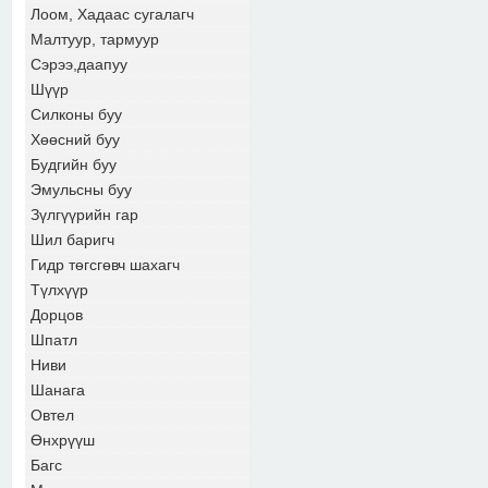
Лоом, Хадаас сугалагч
Малтуур, тармуур
Сэрээ,даапуу
Шүүр
Силконы буу
Хөөсний буу
Будгийн буу
Эмульсны буу
Зүлгүүрийн гар
Шил баригч
Гидр төгсгөвч шахагч
Түлхүүр
Дорцов
Шпатл
Ниви
Шанага
Овтел
Өнхрүүш
Багс