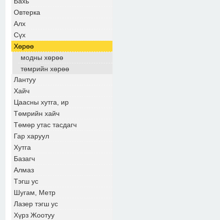
Бахь
Овтерка
Алх
Сүх
Хөрөө
модны хөрөө
төмрийн хөрөө
Лантуу
Хайч
Цаасны хутга, ир
Төмрийн хайч
Төмөр утас тасдагч
Гар харуул
Хутга
Базагч
Алмаз
Тэгш ус
Шугам, Метр
Лазер тэгш ус
Хүрз Жоотуу