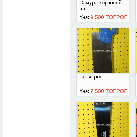
Самура хөрөөний
ир
9,500 ТӨГРӨГ
Үнэ:
гар хөрөө
Гар хөрөө
7,500 ТӨГРӨГ
Үнэ:
Улаан өнгөтэй