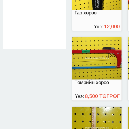
Гар хөрөө
12,000
Үнэ:
ТӨГРӨГ
Шар ир
Төмрийн хөрөө
8,500 ТӨГРӨГ
Үнэ:
Солонгос Самура
хөрөө