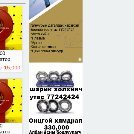
тор
00
атор
15,000
э:
ТӨГРӨГ
0
атор