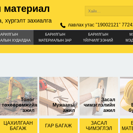
 материал
, хүргэлт захиалга
лавлах утас ''19002121'' 7724
БАРИЛГЫН
БАРИЛГЫН
БАРИЛГЫН
М
АЛЫН ХУДАЛДАА
МАТЕРИАЛЫН ЗАР
ҮЙЛЧИЛГЭЭНИЙ
МЭ
ЗАР
длийн 600
гүйдлийн 500
гүйдлийн 10
нсформатор
трансформатор
трансформа
Тоног
Засал
төхөөрөмжийн
Мужааны
чимэглэлийн
ажил
ажил
ажил
б
ЦАХИЛГААН
ЗАСАЛ
ГАР БАГАЖ
БАГАЖ
ЧИМЭГЛЭЛ
МАТ