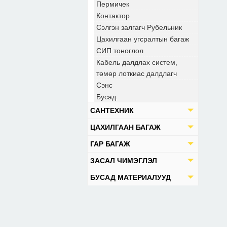
Пермичек
Контактор
Сэлгэн залгагч Рубельник
Цахилгаан угсралтын багаж
СИП тоноглол
Кабель далдлах систем,
төмөр лоткиас далдлагч
Сэнс
Бусад
САНТЕХНИК
ЦАХИЛГААН БАГАЖ
ГАР БАГАЖ
ЗАСАЛ ЧИМЭГЛЭЛ
БУСАД МАТЕРИАЛУУД