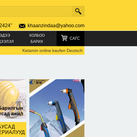
2424''
khaanzindaa@yahoo.com
ЭДЭЭ
ХОЛБОО
САГС
ДЭЭЛЭЛ
БАРИХ
Ketamin online kaufen Deutschland TELEGRAMM +4915219
0
тор
Барилгын
усад ажил
БУСАД
ЕРИАЛУУД