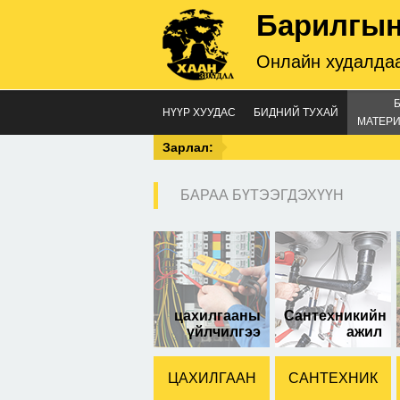
Барилгын
Онлайн худалдаа
НҮҮР ХУУДАС
БИДНИЙ ТУХАЙ
МАТЕРИ
Зарлал:
БАРАА БҮТЭЭГДЭХҮҮН
гүй
тра
цахилгааны
Сантехникийн
үйлчилгээ
ажил
ЦАХИЛГААН
САНТЕХНИК