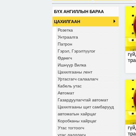
БҮХ АНГИЛЛЫН БАРАА
гүй
ЦАХИЛГААН
тра
Розетка
Унтраалга
Патрон
Гэрэл, Гэрэлтүүлэг
гүй
Өдөөгч
тр
Ишнүүр Вилка
Цахилгааны лент
Уртасгагч салаалагч
Кабель утас
гүй
Автомат
тра
Газардуулагчтай автомат
Цахилгааны щит самбарууд
автоматын хайрцаг
Коробканы хайрцаг
гүй
Утас тогтоогч
тр
утас далдлагч