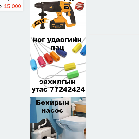
15,000
э:
ТӨГРӨГ