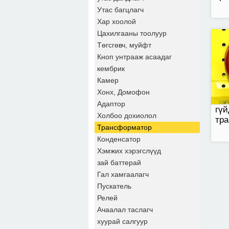
Утас багцлагч
Хар хоолой
Цахилгааны тоолуур
Төгсгөвч, муйфт
Кноп унтрааж асаадаг
кембрик
Камер
Хонх, Домофон
Адаптор
гүй
Холбоо дохиолол
тр
Трансформатор
Конденсатор
Хэмжих хэрэгслүүд
зай баттерай
Гал хамгаалагч
Пускатель
Релей
Ачаалал таслагч
хуурай салгуур