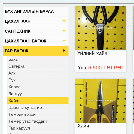
БҮХ АНГИЛЛЫН БАРАА
хайч
ЦАХИЛГААН
САНТЕХНИК
ЦАХИЛГААН БАГАЖ
ГАР БАГАЖ
Үйлний хайч
Бахь
Овтерка
6,500 ТӨГРӨГ
Үнэ:
Алх
Сүх
Хөрөө
Цэнхэр бариултай
Лантуу
хайч
Хайч
Цаасны хутга, ир
Төмрийн хайч
Төмөр утас тасдагч
Хайч
Гар харуул