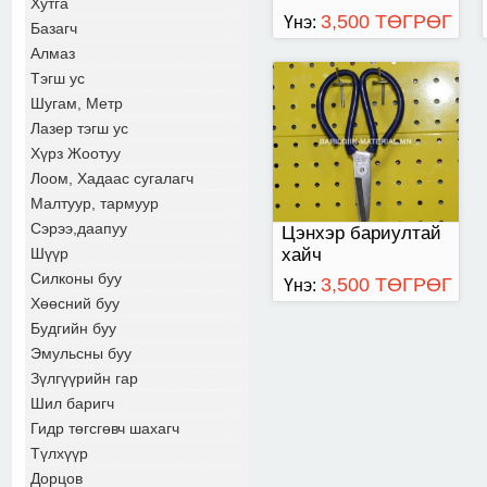
Хутга
3,500 ТӨГРӨГ
Үнэ:
Базагч
Алмаз
Тэгш ус
Шугам, Метр
Лазер тэгш ус
Хүрз Жоотуу
Лоом, Хадаас сугалагч
Малтуур, тармуур
Сэрээ,даапуу
Цэнхэр бариултай
Шүүр
хайч
Силконы буу
3,500 ТӨГРӨГ
Үнэ:
Хөөсний буу
Будгийн буу
Эмульсны буу
Зүлгүүрийн гар
Шил баригч
Гидр төгсгөвч шахагч
Түлхүүр
Дорцов