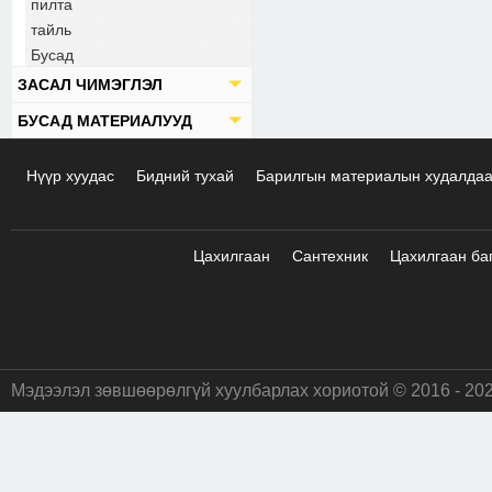
пилта
тайль
Бусад
ЗАСАЛ ЧИМЭГЛЭЛ
БУСАД МАТЕРИАЛУУД
Нүүр хуудас
Бидний тухай
Барилгын материалын худалда
Цахилгаан
Сантехник
Цахилгаан ба
Мэдээлэл зөвшөөрөлгүй хуулбарлах хориотой © 2016 - 20