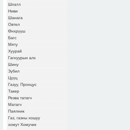
Шпатл
Ниви
Шанага
Овтел
Өнхрүүш
Багс
Мяту
Хуурай
Гагнуурын алх
Шину
Зүбил
Цүүц
Газуу, Пронцус
Такер
Резва татагч
Матагч
Паялник
Газ, газны хошуу
хомут Хомучик