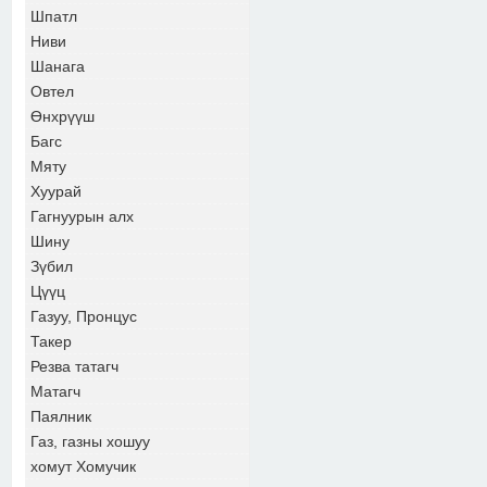
Шпатл
Ниви
Шанага
Овтел
Өнхрүүш
Багс
Мяту
Хуурай
Гагнуурын алх
Шину
Зүбил
Цүүц
Газуу, Пронцус
Такер
Резва татагч
Матагч
Паялник
Газ, газны хошуу
хомут Хомучик