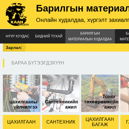
Барилгын материа
Онлайн худалдаа, хүргэлт захиал
БАРИЛГЫН
Б
НҮҮР ХУУДАС
БИДНИЙ ТУХАЙ
МАТЕРИАЛЫН ХУДАЛДАА
МАТЕ
Зарлал:
БАРАА БҮТЭЭГДЭХҮҮН
төмөр цоологч
Тоног
цахилгааны
Сантехникийн
төхөөрөмжийн
үйлчилгээ
ажил
ажил
ЦАХИЛГААН
ЦАХИЛГААН
САНТЕХНИК
Г
БАГАЖ