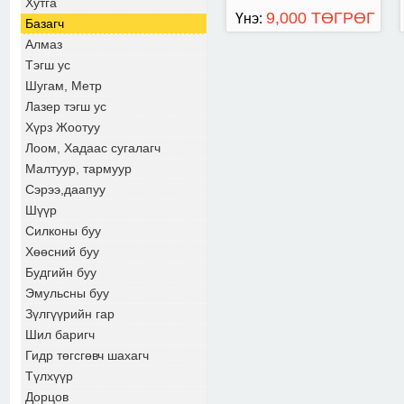
Хутга
9,000 ТӨГРӨГ
Үнэ:
Базагч
Алмаз
Тэгш ус
Шугам, Метр
Лазер тэгш ус
Хүрз Жоотуу
Лоом, Хадаас сугалагч
Малтуур, тармуур
Сэрээ,даапуу
Шүүр
Силконы буу
Хөөсний буу
Будгийн буу
Эмульсны буу
Зүлгүүрийн гар
Шил баригч
Гидр төгсгөвч шахагч
Түлхүүр
Дорцов