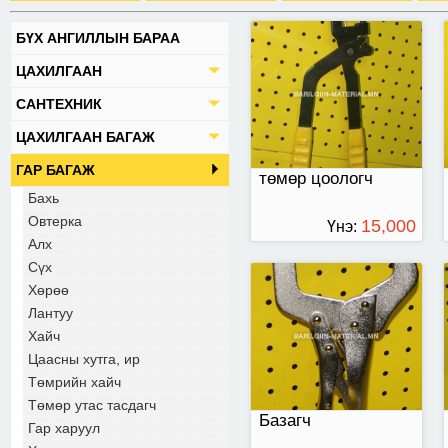
БҮХ АНГИЛЛЫН БАРАА
түгждэг бахь
ЦАХИЛГААН
САНТЕХНИК
ЦАХИЛГААН БАГАЖ
ГАР БАГАЖ
төмөр цоологч
Бахь
Овтерка
15,000
Үнэ:
Алх
ТӨГРӨГ
Сүх
Хөрөө
Лантуу
Хайч
Цаасны хутга, ир
Төмрийн хайч
Төмөр утас тасдагч
Базагч
Гар харуул