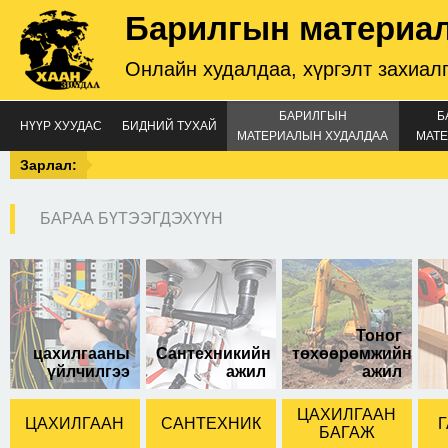
Барилгын материа
Онлайн худалдаа, хүргэлт захиал
БАРИЛГЫН
Б
НҮҮР ХУУДАС
БИДНИЙ ТУХАЙ
МАТЕРИАЛЫН ХУДАЛДАА
МАТЕ
Зарлал:
БАРАА БҮТЭЭГДЭХҮҮН
бундан ниви
Тоног
цахилгааны
Сантехникийн
төхөөрөмжийн
үйлчилгээ
ажил
ажил
ЦАХИЛГААН
ЦАХИЛГААН
САНТЕХНИК
Г
БАГАЖ