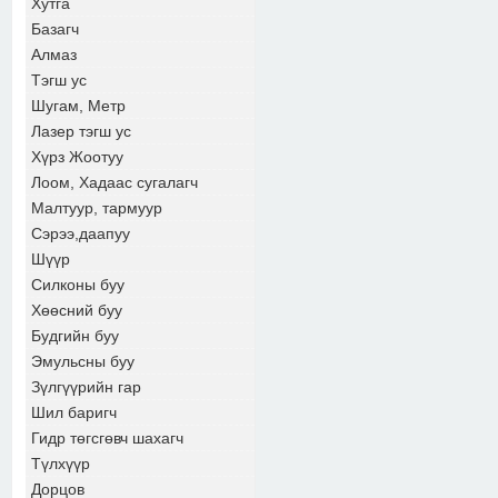
Хутга
Базагч
Алмаз
Тэгш ус
Шугам, Метр
Лазер тэгш ус
Хүрз Жоотуу
Лоом, Хадаас сугалагч
Малтуур, тармуур
Сэрээ,даапуу
Шүүр
Силконы буу
Хөөсний буу
Будгийн буу
Эмульсны буу
Зүлгүүрийн гар
Шил баригч
Гидр төгсгөвч шахагч
Түлхүүр
Дорцов