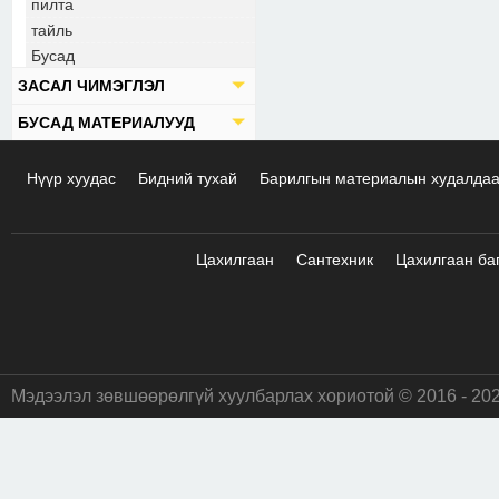
пилта
тайль
Бусад
ЗАСАЛ ЧИМЭГЛЭЛ
БУСАД МАТЕРИАЛУУД
Нүүр хуудас
Бидний тухай
Барилгын материалын худалда
Цахилгаан
Сантехник
Цахилгаан ба
Мэдээлэл зөвшөөрөлгүй хуулбарлах хориотой © 2016 - 20