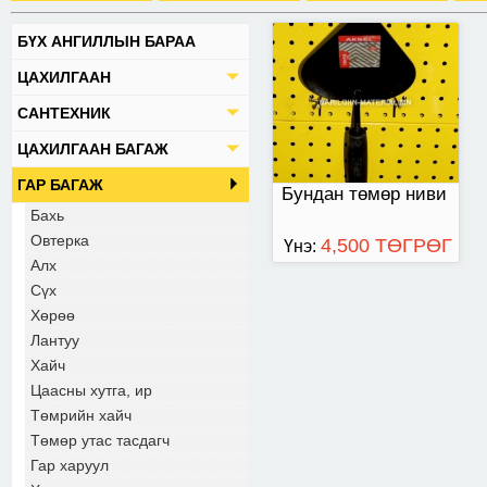
БҮХ АНГИЛЛЫН БАРАА
ЦАХИЛГААН
САНТЕХНИК
ЦАХИЛГААН БАГАЖ
ГАР БАГАЖ
Бундан төмөр ниви
Бахь
Овтерка
4,500 ТӨГРӨГ
Үнэ:
Алх
Сүх
Хөрөө
Лантуу
Хайч
Цаасны хутга, ир
Төмрийн хайч
Төмөр утас тасдагч
Гар харуул