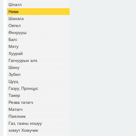
Шпатл
Ниви
Шанага
Овтел
Өнхрүүш
Багс
Мяту
Хуурай
Гагнуурын алх
Шину
Зүбил
Цүүц
Газуу, Пронцус
Такер
Резва татагч
Матагч
Паялник
Газ, газны хошуу
хомут Хомучик