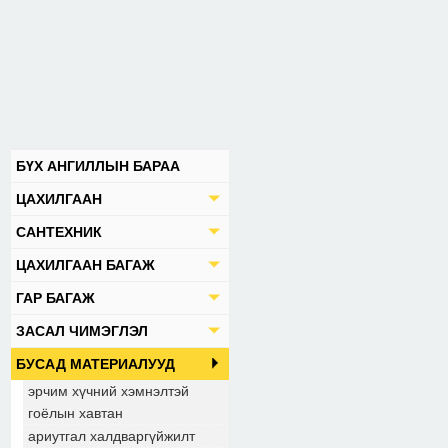
БҮХ АНГИЛЛЫН БАРАА
ЦАХИЛГААН
САНТЕХНИК
ЦАХИЛГААН БАГАЖ
ГАР БАГАЖ
ЗАСАЛ ЧИМЭГЛЭЛ
БУСАД МАТЕРИАЛУУД
эрчим хүчний хэмнэлтэй
гоёлын хавтан
ариутгал халдваргүйжилт