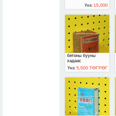
15,000
Үнэ:
ТӨГРӨГ
100-тай
бетоны бууны
хадаас
5,500 ТӨГРӨГ
Үнэ:
50-тай