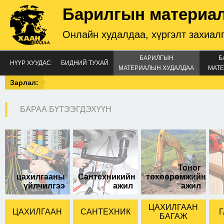
Барилгын материа
Онлайн худалдаа, хүргэлт захиал
БАРИЛГЫН
Б
НҮҮР ХУУДАС
БИДНИЙ ТУХАЙ
МАТЕРИАЛЫН ХУДАЛДАА
МАТЕ
Зарлал:
БАРАА БҮТЭЭГДЭХҮҮН
5х18мм
Тоног
цахилгааны
Сантехникийн
төхөөрөмжийн
үйлчилгээ
ажил
ажил
ЦАХИЛГААН
ЦАХИЛГААН
САНТЕХНИК
Г
БАГАЖ