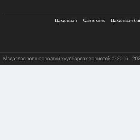
Цахилгаан
Сантехник
Цахилгаан ба
Мэдээлэл зөвшөөрөлгүй хуулбарлах хориотой © 2016 - 20