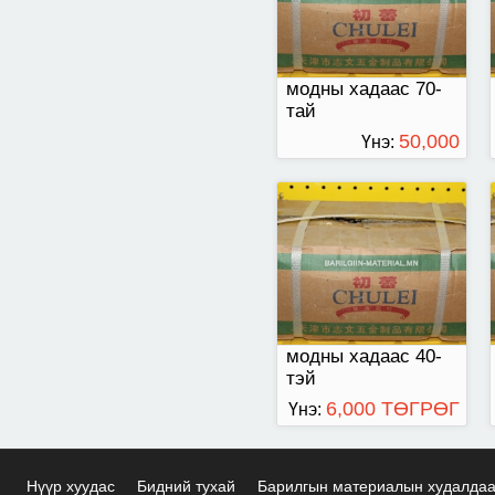
модны хадаас 70-
тай
50,000
Үнэ:
ТӨГРӨГ
модны хадаас 40-
тэй
6,000 ТӨГРӨГ
Үнэ:
Нүүр хуудас
Бидний тухай
Барилгын материалын худалда