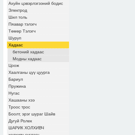
Ахуйн цэвэрлэгээний бодис
Электрод
Шил толь
Пяавар тэлэгч
Төмөр Тэлэгч
Шуруп
Хадаас
бетоний хадаас
Модны хадаас
Цоож
Хаалганы цүү цуурга
Бариул
Пружина
Нугас
Хашааны хээ
Троос трос
Боолт, эрэг шураг Шайв
Дугуй Ролек
ШАРИК ХОЛХИВЧ
холхивч суглагч