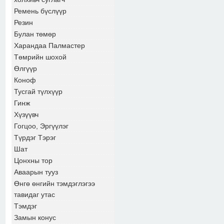
Ремень бүслүүр
Резин
Булан төмөр
Харандаа Палмастер
Төмрийн шохой
Өлгүүр
Коноф
Тусгай түлхүүр
Гинж
Хүзүүвч
Гогцоо, Эргүүлэг
Түрдэг Тэрэг
Шат
Цонхны тор
Аваарын тууз
Өнгө өнгийн тэмдэглэгээ
тавидаг утас
Тэмдэг
Замын конус