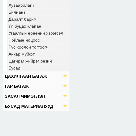
Хуваарилагч
Билианз
Даралт баригч
Үл буцах клапан
Угаалгын өрөөний хэрэгсэл
Нойлын ноцоос
Pvc хоолой тогтоогч
Анкар муйфт
Цагираг жийрэг резин
Бусад
ЦАХИЛГААН БАГАЖ
ГАР БАГАЖ
ЗАСАЛ ЧИМЭГЛЭЛ
БУСАД МАТЕРИАЛУУД