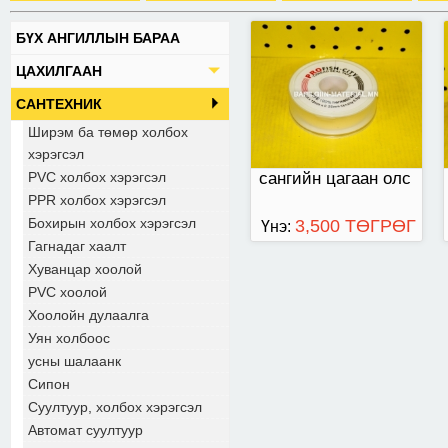
БҮХ АНГИЛЛЫН БАРАА
ЦАХИЛГААН
САНТЕХНИК
Ширэм ба төмөр холбох
хэрэгсэл
PVC холбох хэрэгсэл
сангийн цагаан олс
PPR холбох хэрэгсэл
Бохирын холбох хэрэгсэл
3,500 ТӨГРӨГ
Үнэ:
Гагнадаг хаалт
Хуванцар хоолой
PVC хоолой
Хоолойн дулаалга
Уян холбоос
усны шалаанк
Сипон
Суултуур, холбох хэрэгсэл
Автомат суултуур