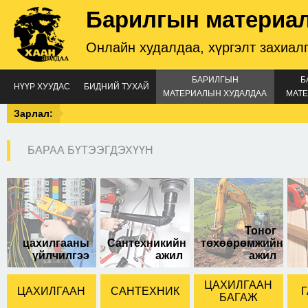
Барилгын материа
Онлайн худалдаа, хүргэлт захиал
БАРИЛГЫН
Б
НҮҮР ХУУДАС
БИДНИЙ ТУХАЙ
МАТЕРИАЛЫН ХУДАЛДАА
МАТЕ
Зарлал:
БАРАА БҮТЭЭГДЭХҮҮН
сангийн цагаан олс
Тоног
цахилгааны
Сантехникийн
төхөөрөмжийн
үйлчилгээ
ажил
ажил
ЦАХИЛГААН
ЦАХИЛГААН
САНТЕХНИК
Г
БАГАЖ