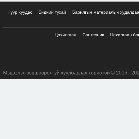
Нүүр хуудас
Бидний тухай
Барилгын материалын худалда
Цахилгаан
Сантехник
Цахилгаан ба
Мэдээлэл зөвшөөрөлгүй хуулбарлах хориотой © 2016 - 20