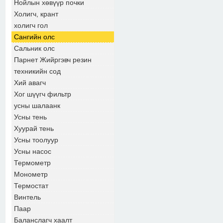
Нойлын хөвүүр почки
Холигч, крант
холигч гол
Сангийн олс
Сальник олс
Парнет Жийргэвч резин
техникийн сод
Хий авагч
Хог шүүгч фильтр
усны шалаанк
Усны тень
Хуурай тень
Усны тоолуур
Усны насос
Термометр
Монометр
Термостат
Винтель
Паар
Баланслагч хаалт