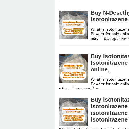
What is Isotonitazene Powder? Whats
online.N,N-Diethyl-2-[[4-(1-methyleth
Buy N-Desethy
Isotonitazene
What is Isotonitaze
Powder for sale onli
nitro-
Дэлгэрэнгүй 
Buy Isotonita
Isotonitazene
online,
What is Isotonitaze
Powder for sale onli
nitro-
Дэлгэрэнгүй »
Buy isotonita
isotonitazene
isotonitazene 
isotonitazene