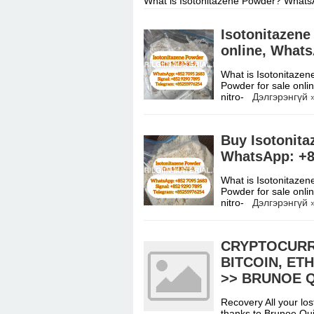
What is Isotonitazene Powder? Whats
online.N,N-Diethyl-2-[[4-(1-methyleth
Isotonitazene
online, Whats
What is Isotonitaze
Powder for sale onli
nitro-
Дэлгэрэнгүй 
Buy Isotonita
WhatsApp: +8
What is Isotonitaze
Powder for sale onli
nitro-
Дэлгэрэнгүй 
CRYPTOCURR
BITCOIN, ET
>> BRUNOE 
Recovery All your lo
thanks to Brunoe Quic