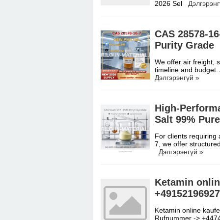
2026 Sel
Дэлгэрэнг
CAS 28578-16-
Purity Grade
We offer air freight, 
timeline and budget. 
Дэлгэрэнгүй »
High-Perform
Salt 99% Pure
For clients requirin
7, we offer structure
Дэлгэрэнгүй »
Ketamin onli
+49152196927
Ketamin online ka
Rufnummer -> +4474