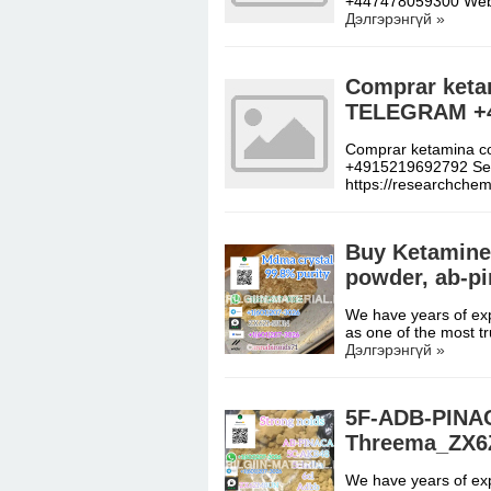
+447478059300 Websi
Дэлгэрэнгүй »
Comprar keta
TELEGRAM +4
Comprar ketamina 
+4915219692792 Seña
https://researchchem
Buy Ketamine
powder, ab-p
We have years of expe
as one of the most t
Дэлгэрэнгүй »
5F-ADB-PINACA
Threema_ZX6
We have years of expe