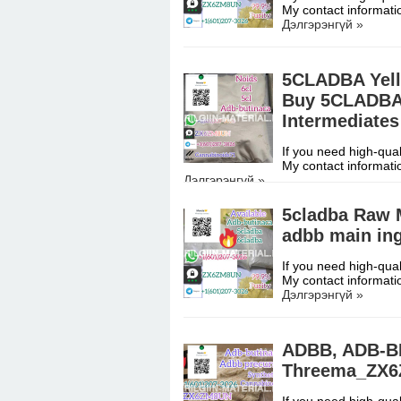
My contact informati
Дэлгэрэнгүй »
5CLADBA Yel
Buy 5CLADBA 
Intermediates
If you need high-qual
My contact informati
Дэлгэрэнгүй »
5cladba Raw M
adbb main in
If you need high-qual
My contact informati
Дэлгэрэнгүй »
ADBB, ADB-B
Threema_ZX6