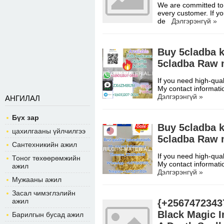
We are committed to 
every customer. If yo
de
Дэлгэрэнгүй »
Buy 5cladba k
5cladba Raw m
If you need high-qual
My contact informati
Дэлгэрэнгүй »
АНГИЛАЛ
Бүх зар
Buy 5cladba 
цахилгааны үйлчилгээ
5cladba Raw m
Сантехникийн ажил
If you need high-qual
Тоног төхөөрөмжийн
My contact informati
ажил
Дэлгэрэнгүй »
Мужааны ажил
Засал чимэглэлийн
ажил
{+25674723437
Black Magic I
Барилгын бусад ажил