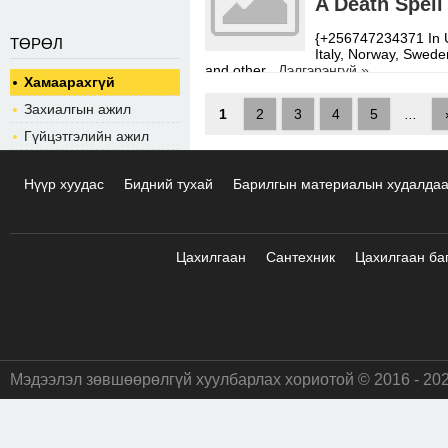
A Death Spell
{+256747234371 In U
ТӨРӨЛ
Italy, Norway, Swede
and other
Дэлгэрэнгүй »
Хамаарахгүй
Захиалгын ажил
1
2
3
4
5
...
Гүйцэтгэлийн ажил
Нүүр хуудас
Бидний тухай
Барилгын материалын худалда
Цахилгаан
Сантехник
Цахилгаан ба
Мэдээлэл зөвшөөрөлгүй хуулбарлах хориотой © 2016 - 20