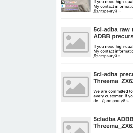
If you need high-qual
My contact informati
Дэлгэрэнгүй »
5cl-adba raw
ADBB precurso
If you need high-qual
My contact informati
Дэлгэрэнгүй »
5cl-adba prec
Threema_ZX6
We are committed to 
every customer. If yo
de
Дэлгэрэнгүй »
5cladba ADBB
Threema_ZX