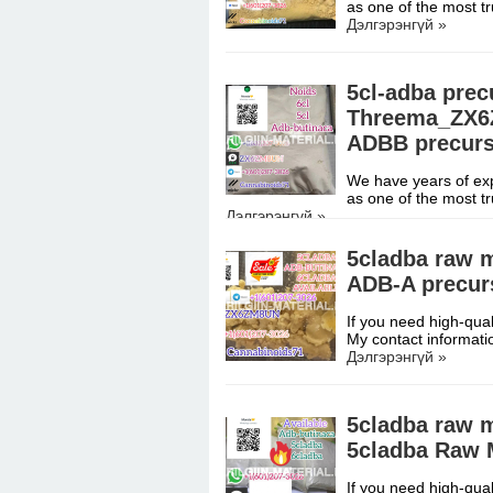
as one of the most t
Дэлгэрэнгүй »
5cl-adba prec
Threema_ZX6Z
ADBB precurso
We have years of expe
as one of the most t
Дэлгэрэнгүй »
5cladba raw 
ADB-A precur
If you need high-qual
My contact informati
Дэлгэрэнгүй »
5cladba raw 
5cladba Raw M
If you need high-qual