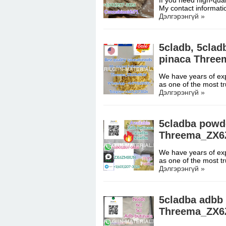
If you need high-qual
My contact informati
Дэлгэрэнгүй »
5cladb, 5cla
pinaca Thre
We have years of expe
as one of the most t
Дэлгэрэнгүй »
5cladba powde
Threema_ZX
We have years of expe
as one of the most t
Дэлгэрэнгүй »
5cladba adbb 
Threema_ZX