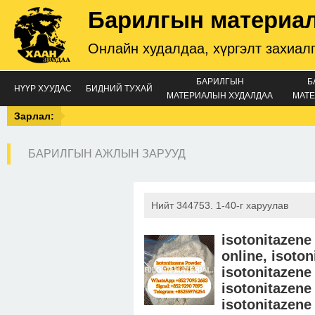
Барилгын материа
Онлайн худалдаа, хүргэлт захиал
БАРИЛГЫН
Б
НҮҮР ХУУДАС
БИДНИЙ ТУХАЙ
МАТЕРИАЛЫН ХУДАЛДАА
МАТЕ
Зарлал:
БАРИЛГЫН АЖЛЫН ЗАРУУД
Нийт 344753. 1-40-г харуулав
isotonitazene
online, isoton
isotonitazene
isotonitazene 
isotonitazene