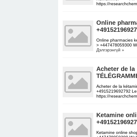
https://researchchem
Online pharm
+49152196927
Online pharmacies 
> +447478059300 Web
Дэлгэрэнгүй »
Acheter de l
TÉLÉGRAMME 
Acheter de la két
+4915219692792 Le s
https://researchche
Ketamine onl
+49152196927
Ketamine online sh