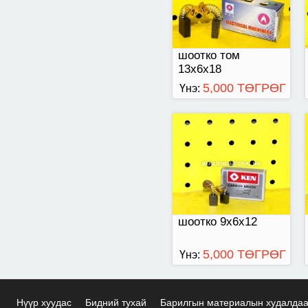
шоотко том
13х6х18
5,000 ТӨГРӨГ
Үнэ:
шоотко 9х6х12
5,000 ТӨГРӨГ
Үнэ:
Нүүр хуудас
Бидний тухай
Барилгын материалын худалда