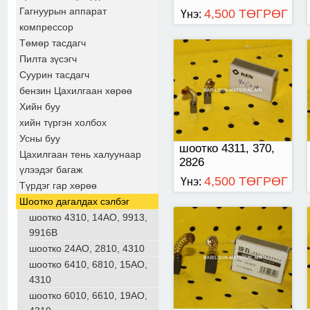
Гагнуурын аппарат
4,500 ТӨГРӨГ
Үнэ:
компрессор
Төмөр тасдагч
Пилта зүсэгч
10*16*15 хэмжээтэй.
Суурин тасдагч
NO. 431024A
бензин Цахилгаан хөрөө
Хийн буу
хийн түргэн холбох
Усны буу
шоотко 4311, 370,
Цахилгаан тень халуунаар
2826
үлээдэг багаж
4,500 ТӨГРӨГ
Үнэ:
Түрдэг гар хөрөө
Шоотко дагалдах сэлбэг
шоотко 4310, 14АО, 9913,
9916В
шоотко
шоотко 24АО, 2810, 4310
шоотко 6410, 6810, 15АО,
4310
шоотко 6010, 6610, 19АО,