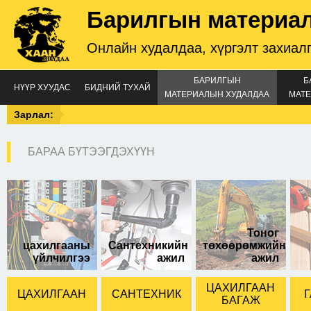
Барилгын материа
Онлайн худалдаа, хүргэлт захиал
БАРИЛГЫН
Б
НҮҮР ХУУДАС
БИДНИЙ ТУХАЙ
МАТЕРИАЛЫН ХУДАЛДАА
МАТЕ
Зарлал:
БАРАА БҮТЭЭГДЭХҮҮН
18*7*16 хэмжээтэй.
NO. 431066С
Тоног
цахилгааны
Сантехникийн
төхөөрөмжийн
үйлчилгээ
ажил
ажил
ЦАХИЛГААН
ЦАХИЛГААН
САНТЕХНИК
Г
БАГАЖ