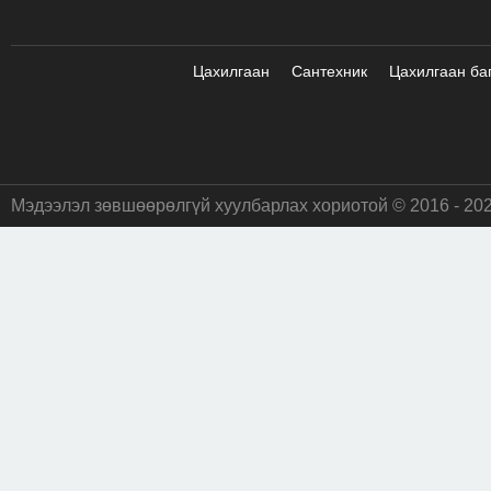
Цахилгаан
Сантехник
Цахилгаан ба
Мэдээлэл зөвшөөрөлгүй хуулбарлах хориотой © 2016 - 20