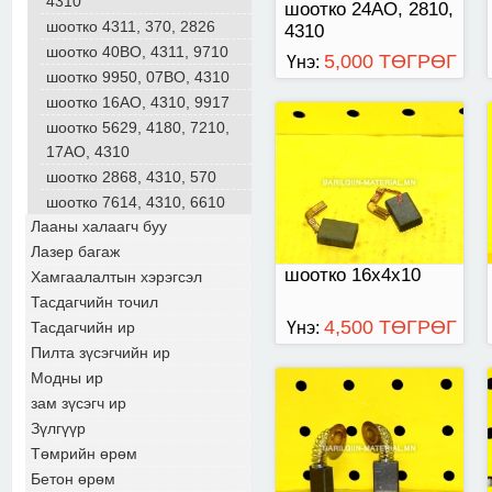
4310
шоотко 24АО, 2810,
шоотко 4311, 370, 2826
4310
шоотко 40ВО, 4311, 9710
5,000 ТӨГРӨГ
Үнэ:
шоотко 9950, 07ВО, 4310
шоотко 16АО, 4310, 9917
шоотко 5629, 4180, 7210,
шоотко
17АО, 4310
шоотко 2868, 4310, 570
шоотко 7614, 4310, 6610
Лааны халаагч буу
Лазер багаж
шоотко 16х4х10
Хамгаалалтын хэрэгсэл
Тасдагчийн точил
4,500 ТӨГРӨГ
Тасдагчийн ир
Үнэ:
Пилта зүсэгчийн ир
Модны ир
зам зүсэгч ир
шоотко
Зүлгүүр
Төмрийн өрөм
Бетон өрөм