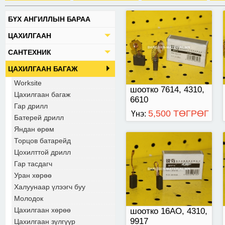
БҮХ АНГИЛЛЫН БАРАА
8*5*16 хэмжээтэй.
ЦАХИЛГААН
NO. 431016А
САНТЕХНИК
ЦАХИЛГААН БАГАЖ
Worksite
шоотко 7614, 4310,
Цахилгаан багаж
6610
Гар дрилл
5,500 ТӨГРӨГ
Үнэ:
Батерей дрилл
Яндан өрөм
Торцов батарейд
7*6*11 хэмжээтэй.
Цохилттой дрилл
Гар тасдагч
Уран хөрөө
Халуунаар үлээгч буу
Молодок
Цахилгаан хөрөө
шоотко 16АО, 4310,
9917
Цахилгаан зүлгүүр