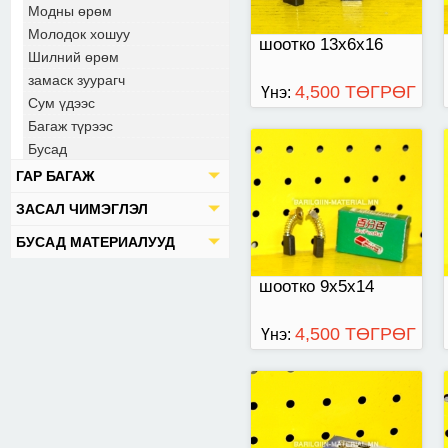
Модны өрөм
Молодок хошуу
шоотко 13х6х16
Шилний өрөм
замаск зуурагч
4,500 ТӨГРӨГ
Үнэ:
Сум үдээс
Багаж түрээс
Бусад
шоотко
ГАР БАГАЖ
ЗАСАЛ ЧИМЭГЛЭЛ
БУСАД МАТЕРИАЛУУД
шоотко 9х5х14
4,500 ТӨГРӨГ
Үнэ:
шоотко