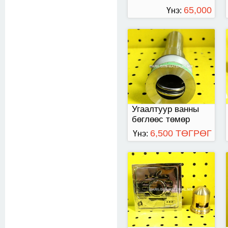
65,000
Үнэ:
ТӨГРӨГ
Trap
Угаалтуур ванны
бөглөөс төмөр
6,500 ТӨГРӨГ
Үнэ:
Алчуур тохогч /
Итали/