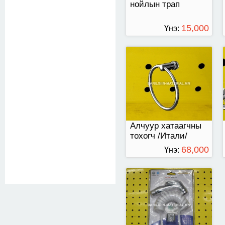
нойлын трап
15,000
Үнэ:
ТӨГРӨГ
шүршүүрийн ком
Алчуур хатаагчны
тохогч /Итали/
68,000
Үнэ:
ТӨГРӨГ