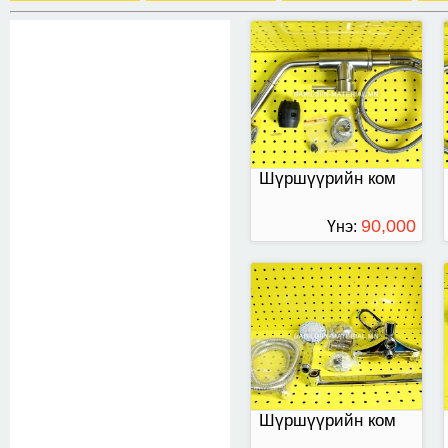
Шүршүүрийн ком
Шүршүүрийн ком
90,000
Үнэ:
ТӨГРӨГ
Угаалтуур ванны
бөглөөс төмөр
Шүршүүрийн ком