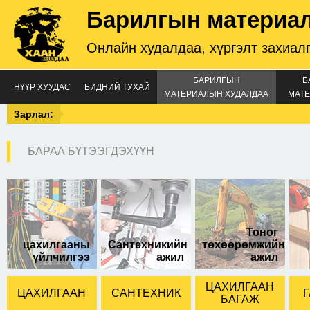
Барилгын материа
Онлайн худалдаа, хүргэлт захиал
БАРИЛГЫН
Б
НҮҮР ХУУДАС
БИДНИЙ ТУХАЙ
МАТЕРИАЛЫН ХУДАЛДАА
МАТЕ
Зарлал:
БАРАА БҮТЭЭГДЭХҮҮН
Шүршүүрийн ком
Тоног
цахилгааны
Сантехникийн
төхөөрөмжийн
үйлчилгээ
ажил
ажил
ЦАХИЛГААН
ЦАХИЛГААН
САНТЕХНИК
Г
БАГАЖ