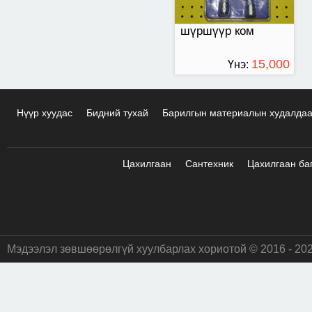
шүршүүр ком
15,000
Үнэ:
ТӨГРӨГ
Нүүр хуудас
Бидний тухай
Барилгын материалын худалда
Цахилгаан
Сантехник
Цахилгаан ба
Мэдээлэл зөвшөөрөлгүй хуулбарлах хориотой © 2016 - 20