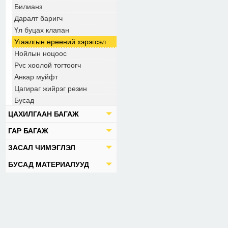
Билианз
Даралт баригч
Үл буцах клапан
Угаалгын өрөөний хэрэгсэл
Нойлын ноцоос
Pvc хоолой тогтоогч
Анкар муйфт
Цагираг жийрэг резин
Бусад
ЦАХИЛГААН БАГАЖ
ГАР БАГАЖ
ЗАСАЛ ЧИМЭГЛЭЛ
БУСАД МАТЕРИАЛУУД