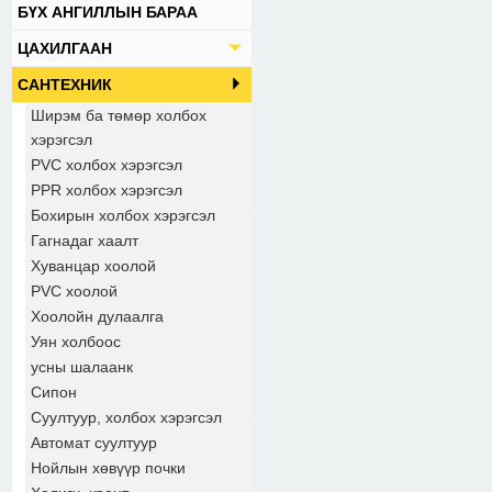
БҮХ АНГИЛЛЫН БАРАА
ЦАХИЛГААН
САНТЕХНИК
Ширэм ба төмөр холбох
хэрэгсэл
PVC холбох хэрэгсэл
PPR холбох хэрэгсэл
Бохирын холбох хэрэгсэл
Гагнадаг хаалт
Хуванцар хоолой
PVC хоолой
Хоолойн дулаалга
Уян холбоос
усны шалаанк
Сипон
Суултуур, холбох хэрэгсэл
Автомат суултуур
Нойлын хөвүүр почки