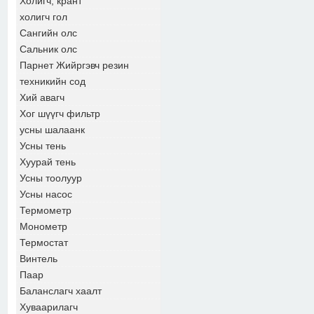
Холигч, крант
холигч гол
Сангийн олс
Сальник олс
Парнет Жийргэвч резин
техникийн сод
Хий авагч
Хог шүүгч фильтр
усны шалаанк
Усны тень
Хуурай тень
Усны тоолуур
Усны насос
Термометр
Монометр
Термостат
Винтель
Паар
Баланслагч хаалт
Хуваарилагч