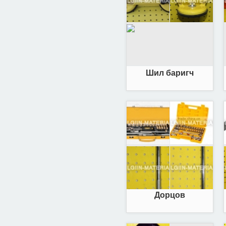
Шил баригч
Дорцов