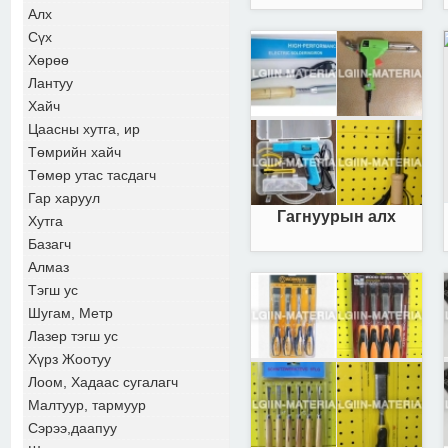
Алх
Сүх
Хөрөө
Лантуу
Хайч
Цаасны хутга, ир
Төмрийн хайч
Төмөр утас тасдагч
Гар харуул
Гагнуурын алх
Хутга
Базагч
Алмаз
Тэгш ус
Шугам, Метр
Лазер тэгш ус
Хүрз Жоотуу
Лоом, Хадаас сугалагч
Малтуур, тармуур
Сэрээ,даапуу