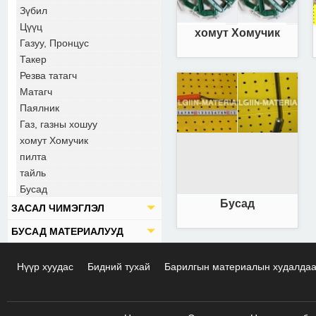
Зүбил
Цүүц
хомут Хомучик
Газуу, Пронцус
Такер
Резва татагч
Матагч
Паялник
Газ, газны хошуу
хомут Хомучик
пилта
тайль
Бусад
Бусад
ЗАСАЛ ЧИМЭГЛЭЛ
БУСАД МАТЕРИАЛУУД
Нүүр хуудас
Бидний тухай
Барилгын материалын худалда