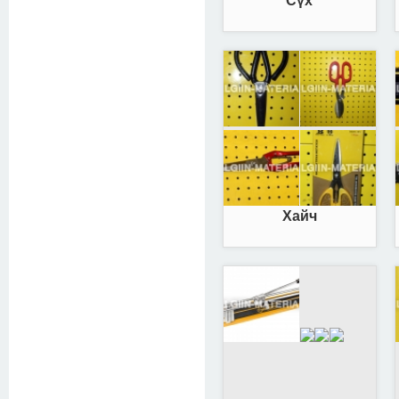
Сүх
Хайч