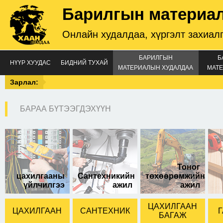
Барилгын материа
Онлайн худалдаа, хүргэлт захиал
БАРИЛГЫН
Б
НҮҮР ХУУДАС
БИДНИЙ ТУХАЙ
МАТЕРИАЛЫН ХУДАЛДАА
МАТЕ
Зарлал:
БАРАА БҮТЭЭГДЭХҮҮН
Тоног
цахилгааны
Сантехникийн
төхөөрөмжийн
үйлчилгээ
ажил
ажил
ЦАХИЛГААН
ЦАХИЛГААН
САНТЕХНИК
Г
БАГАЖ