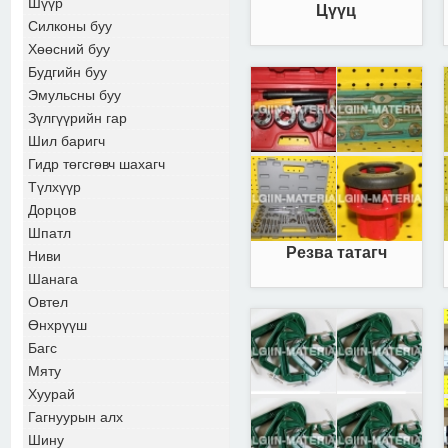
Шүүр
Цүүц
Силконы буу
Хөөсний буу
Будгийн буу
Эмульсны буу
Зүлгүүрийн гар
Шил баригч
Гидр төгсгөвч шахагч
Түлхүүр
Дорцов
Шпатл
Резва татагч
Ниви
Шанага
Овтел
Өнхрүүш
Багс
Мяту
Хуурай
Гагнуурын алх
Шину