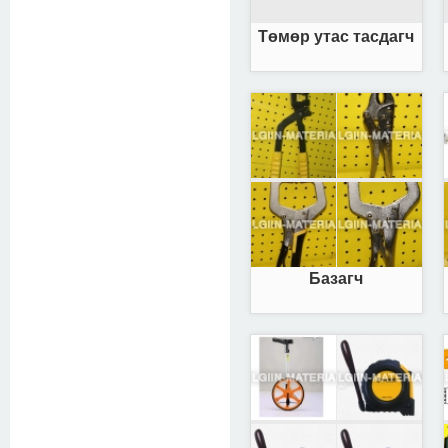
Төмөр утас тасдагч
Базагч