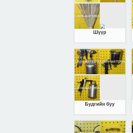
Шүүр
Будгийн буу