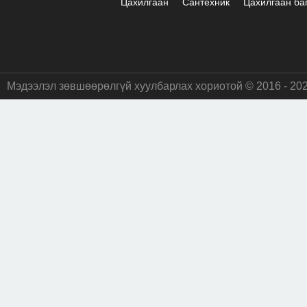
Цахилгаан
Сантехник
Цахилгаан ба
Мэдээлэл зөвшөөрөлгүй хуулбарлах хориотой © 2016 - 20