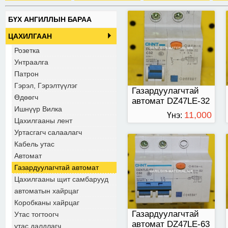
БҮХ АНГИЛЛЫН БАРАА
2 паз 50а
ЦАХИЛГААН
Розетка
Унтраалга
Патрон
Гэрэл, Гэрэлтүүлэг
Газардуулагчтай
Өдөөгч
автомат DZ47LE-32
Ишнүүр Вилка
11,000
Үнэ:
Цахилгааны лент
ТӨГРӨГ
Уртасгагч салаалагч
Кабель утас
Автомат
Газардуулагчтай автомат
Цахилгааны щит самбарууд
автоматын хайрцаг
Коробканы хайрцаг
Газардуулагчтай
Утас тогтоогч
автомат DZ47LE-63
утас далдлагч