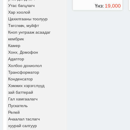
19,000
Утас багцлагч
Үнэ:
Хар хоолой
ТӨГРӨГ
Цахилгааны тоолуур
Төгсгөвч, муйфт
Кноп унтрааж асаадаг
кембрик
Камер
Хонх, Домофон
Адаптор
Холбоо дохиолол
Трансформатор
Конденсатор
Хэмжих хэрэгслүүд
зай баттерай
Гал хамгаалагч
Пускатель
Релей
Ачаалал таслагч
хуурай салгуур