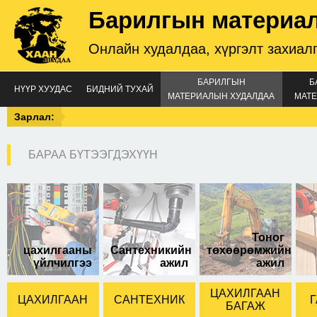
Барилгын материа
Онлайн худалдаа, хүргэлт захиал
БАРИЛГЫН
Б
НҮҮР ХУУДАС
БИДНИЙ ТУХАЙ
МАТЕРИАЛЫН ХУДАЛДАА
МАТЕ
Зарлал:
БАРАА БҮТЭЭГДЭХҮҮН
1 паз 32а
Тоног
цахилгааны
Сантехникийн
төхөөрөмжийн
үйлчилгээ
ажил
ажил
ЦАХИЛГААН
ЦАХИЛГААН
САНТЕХНИК
Г
БАГАЖ