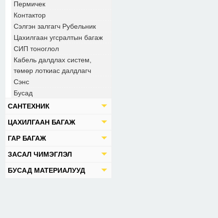
Пермичек
Контактор
Сэлгэн залгагч Рубельник
Цахилгаан угсралтын багаж
СИП тоноглол
Кабель далдлах систем,
төмөр лоткиас далдлагч
Сэнс
Бусад
САНТЕХНИК
ЦАХИЛГААН БАГАЖ
ГАР БАГАЖ
ЗАСАЛ ЧИМЭГЛЭЛ
БУСАД МАТЕРИАЛУУД