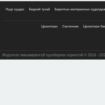
Нүүр хуудас
Бидний тухай
Барилгын материалын худалда
Цахилгаан
Сантехник
Цахилгаан ба
Мэдээлэл зөвшөөрөлгүй хуулбарлах хориотой © 2016 - 20