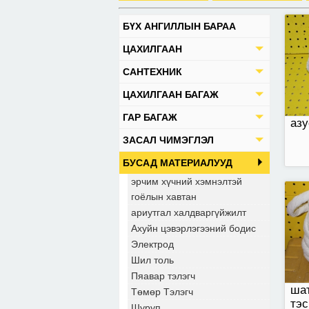
БҮХ АНГИЛЛЫН БАРАА
шат
ЦАХИЛГААН
тэс
САНТЕХНИК
ЦАХИЛГААН БАГАЖ
ГАР БАГАЖ
азу
ЗАСАЛ ЧИМЭГЛЭЛ
БУСАД МАТЕРИАЛУУД
эрчим хүчний хэмнэлтэй
гоёлын хавтан
ариутгал халдваргүйжилт
Ахуйн цэвэрлэгээний бодис
Электрод
Шил толь
Пяавар тэлэгч
шат
Төмөр Тэлэгч
тэс
Шуруп