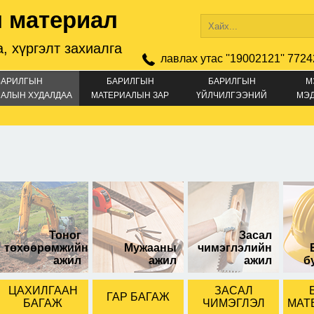
 материал
, хүргэлт захиалга
лавлах утас ''19002121'' 7724
БАРИЛГЫН
БАРИЛГЫН
БАРИЛГЫН
М
АЛЫН ХУДАЛДАА
МАТЕРИАЛЫН ЗАР
ҮЙЛЧИЛГЭЭНИЙ
МЭ
ЗАР
стан олс
азустан хавтан
1кг
шатдаггүй галд
тэсвэртэй
Тоног
Засал
төхөөрөмжийн
Мужааны
чимэглэлийн
ажил
ажил
ажил
б
ЦАХИЛГААН
ЗАСАЛ
ГАР БАГАЖ
БАГАЖ
ЧИМЭГЛЭЛ
МАТ