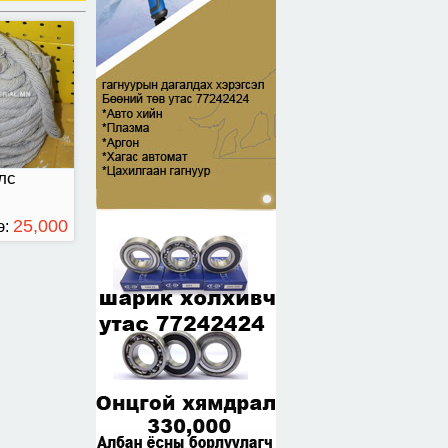
лс
25,000
э:
ТӨГРӨГ