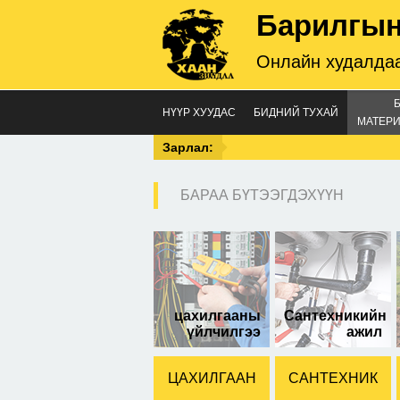
Барилгын
Онлайн худалдаа
НҮҮР ХУУДАС
БИДНИЙ ТУХАЙ
МАТЕРИ
Зарлал:
БАРАА БҮТЭЭГДЭХҮҮН
азу
цахилгааны
Сантехникийн
үйлчилгээ
ажил
ЦАХИЛГААН
САНТЕХНИК