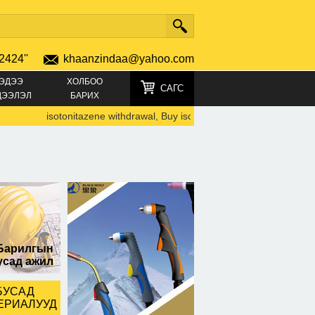
2424''
khaanzindaa@yahoo.com
ЭДЭЭ
ХОЛБОО
САГС
ДЭЭЛЭЛ
БАРИХ
isotonitazene withdrawal, Buy isotonitazene online, isotonitazen
Барилгын
усад ажил
БУСАД
ЕРИАЛУУД