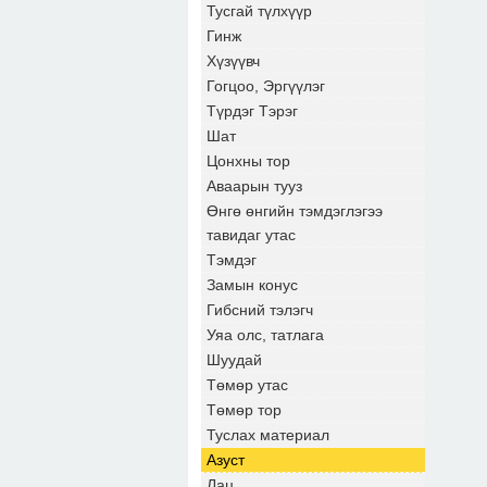
Тусгай түлхүүр
Гинж
Хүзүүвч
Гогцоо, Эргүүлэг
Түрдэг Тэрэг
Шат
Цонхны тор
Аваарын тууз
Өнгө өнгийн тэмдэглэгээ
тавидаг утас
Тэмдэг
Замын конус
Гибсний тэлэгч
Уяа олс, татлага
Шуудай
Төмөр утас
Төмөр тор
Туслах материал
Азуст
Лац