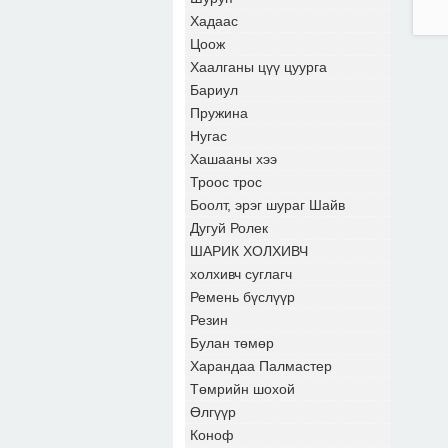
Хадаас
Цоож
Хаалганы цүү цуурга
Бариул
Пружина
Нугас
Хашааны хээ
Троос трос
Боолт, эрэг шураг Шайв
Дугуй Ролек
ШАРИК ХОЛХИВЧ
холхивч суглагч
Ремень бүслүүр
Резин
Булан төмөр
Харандаа Палмастер
Төмрийн шохой
Өлгүүр
Коноф