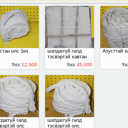
даггүй галд
шатдаггүй галд
вэртэй олс
тэсвэртэй олс
стан олс 1кл
шатдаггүй галд
Азусттай о
тэсвэртэй хавтан
12,500
45,000
Үнэ:
Үнэ:
Үн
ТӨГРӨГ
ТӨГРӨГ
даггүй галд
шатдаггүй галд
вэртэй олс
тэсвэртэй олс