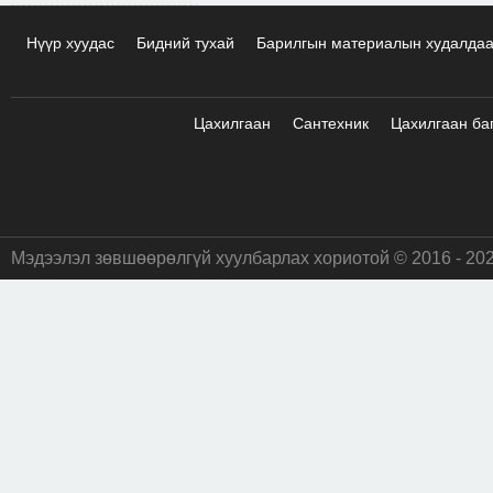
Нүүр хуудас
Бидний тухай
Барилгын материалын худалда
Цахилгаан
Сантехник
Цахилгаан ба
Мэдээлэл зөвшөөрөлгүй хуулбарлах хориотой © 2016 - 20