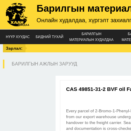
Барилгын материа
Онлайн худалдаа, хүргэлт захиал
БАРИЛГЫН
Б
НҮҮР ХУУДАС
БИДНИЙ ТУХАЙ
МАТЕРИАЛЫН ХУДАЛДАА
МАТЕ
Зарлал:
БАРИЛГЫН АЖЛЫН ЗАРУУД
CAS 49851-31-2 BVF oil F
Every parcel of 2-Bromo-1-Pheny
from our export warehouse underg
handover to the freight carrier. Sea
and documentation is cross-checked 