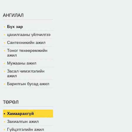
АНГИЛАЛ
Бүх зар
цахилгааны үйлчилгээ
Сантехникийн ажил
Тоног төхөөрөмжийн
ажил
Мужааны ажил
Засал чимэглэлийн
ажил
Барилгын бусад ажил
ТӨРӨЛ
Хамаарахгүй
Захиалгын ажил
Гүйцэтгэлийн ажил