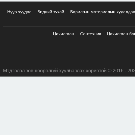
Нүүр хуудас
Бидний тухай
Барилгын материалын худалда
Цахилгаан
Сантехник
Цахилгаан ба
Мэдээлэл зөвшөөрөлгүй хуулбарлах хориотой © 2016 - 20