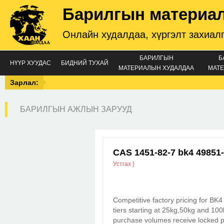
Барилгын материа
Онлайн худалдаа, хүргэлт захиал
БАРИЛГЫН
Б
НҮҮР ХУУДАС
БИДНИЙ ТУХАЙ
МАТЕРИАЛЫН ХУДАЛДАА
МАТЕ
Зарлал:
БАРИЛГЫН АЖЛЫН ЗАРУУД
CAS 1451-82-7 bk4 49851
Устгах ]
Competitive factory pricing for BK
tiers starting at 25kg,50kg and 100
purchase volumes receive locked pr