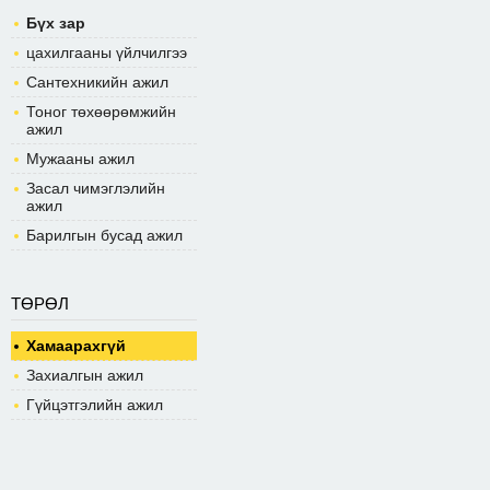
Бүх зар
цахилгааны үйлчилгээ
Сантехникийн ажил
Тоног төхөөрөмжийн
ажил
Мужааны ажил
Засал чимэглэлийн
ажил
Барилгын бусад ажил
ТӨРӨЛ
Хамаарахгүй
Захиалгын ажил
Гүйцэтгэлийн ажил