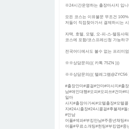
※24시간운영하는 출장마사지 입니다
모든 코스는 이유불문 무조건 100
저들이 직접찾아가서 결제하시는 시
자택, 호텔, 모텔, 오-피-스-텔
코스에 포함/코스프레신청 가능하구
전국어디에서도 볼수 없는 프리미엄
※※상담문의((( 카톡 75ZN )))
※※상담문의((( 텔레그램@ZYC56 )
#출장안마#콜걸#안마#마사지#출
남#애인대행#오피#오피쓰#건마#
일마
사지#출장아가씨#모텔출장#모텔콜
지#24시출장#24시콜걸#후불제#
#만남
어플#섹파#부킹만남#주중년채팅#
어플#무료소개팅#헌팅#부킹앱#중