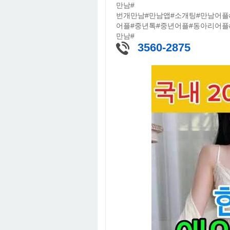
만남#
번개만남#만남앱#소개팅#만남어플
어플#중년톡#중년어플#동아리어플
만남#
3560-2875