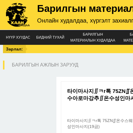
Барилгын материа
Онлайн худалдаа, хүргэлт захиал
БАРИЛГЫН
Б
НҮҮР ХУУДАС
БИДНИЙ ТУХАЙ
МАТЕРИАЛЫН ХУДАЛДАА
МАТЕ
Зарлал:
БАРИЛГЫН АЖЛЫН ЗАРУУД
타이마사지∬ㅋr톡 75ZN
수아로마강추∬온수성인마사
타이마사지∬ㅋr톡 75ZN∬온수
성인마사지(19금)