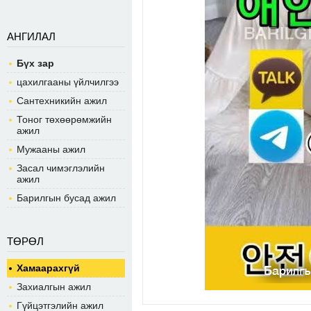
АНГИЛАЛ
Бүх зар
цахилгааны үйлчилгээ
Сантехникийн ажил
Тоног төхөөрөмжийн
ажил
Мужааны ажил
Засал чимэглэлийн
ажил
Барилгын бусад ажил
ТӨРӨЛ
Хамаарахгүй
Захиалгын ажил
Гүйцэтгэлийн ажил