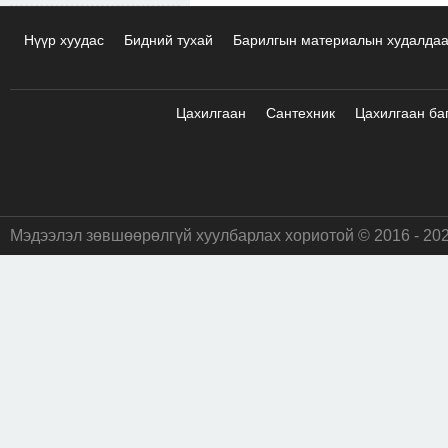
Нүүр хуудас
Бидний тухай
Барилгын материалын худалда
Цахилгаан
Сантехник
Цахилгаан ба
Мэдээлэл зөвшөөрөлгүй хуулбарлах хориотой © 2016 - 20