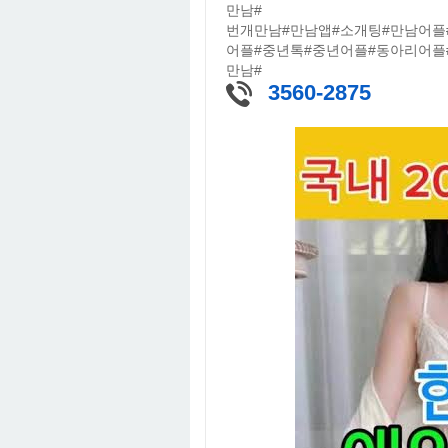
만남#
번개만남#만남앱#소개팅#만남어플
어플#중년톡#중년어플#동아리어플
만남#
3560-2875