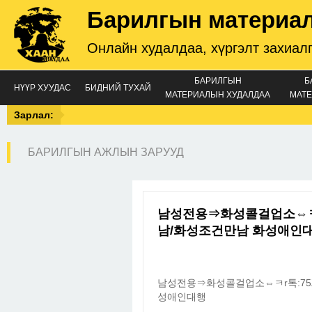
Барилгын материа
Онлайн худалдаа, хүргэлт захиал
БАРИЛГЫН
Б
НҮҮР ХУУДАС
БИДНИЙ ТУХАЙ
МАТЕРИАЛЫН ХУДАЛДАА
МАТЕ
Зарлал:
БАРИЛГЫН АЖЛЫН ЗАРУУД
남성전용⇒화성콜걸업소⇔ㅋ
남/화성조건만남 화성애
남성전용⇒화성콜걸업소⇔ㅋr톡:7
성애인대행