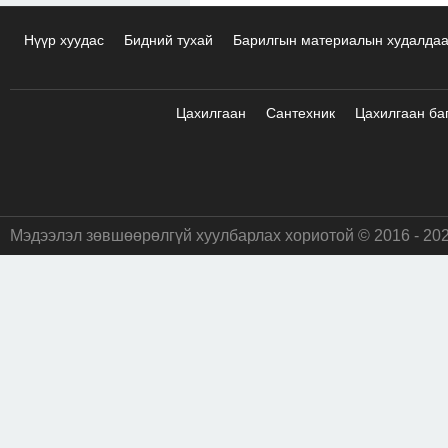
Нүүр хуудас
Бидний тухай
Барилгын материалын худалда
Цахилгаан
Сантехник
Цахилгаан ба
Мэдээлэл зөвшөөрөлгүй хуулбарлах хориотой © 2016 - 20