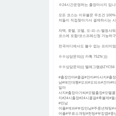
※24시간운영하는 출장마사지 입니다
모든 코스는 이유불문 무조건 100
저들이 직접찾아가서 결제하시는 시
자택, 호텔, 모텔, 오-피-스-텔
코스에 포함/코스프레신청 가능하구
전국어디에서도 볼수 없는 프리미엄
※※상담문의((( 카톡 75ZN )))
※※상담문의((( 텔레그램@ZYC56 )
#출장안마#콜걸#안마#마사지#출
남#애인대행#오피#오피쓰#건마#
일마
사지#출장아가씨#모텔출장#모텔콜
지#24시출장#24시콜걸#후불제#
#만남
어플#섹파#부킹만남#주중년채팅#
어플#무료소개팅#헌팅#부킹앱#중