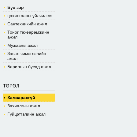
Бүх зар
цахилгааны үйлчилгээ
Сантехникийн ажил
Тоног төхөөрөмжийн
ажил
Мужааны ажил
Засал чимэглэлийн
ажил
Барилгын бусад ажил
ТӨРӨЛ
Хамаарахгүй
Захиалгын ажил
Гүйцэтгэлийн ажил