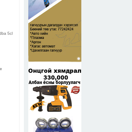
dba 5cl
ne