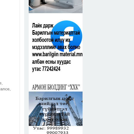
e,
rance,