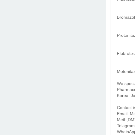
Bromazol
Protonit
Flubroti
Metonita
We specia
Pharmace
Korea, Ja
Contact i
Email..M
Meth,DM
Telagram
WhatsApp