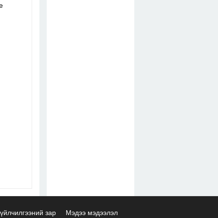
e
үйлчилгээний зар
Мэдээ мэдээлэл