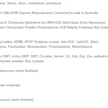
ne, 3mmc, 4cmc, methylone, pentylone
% GBL\GHB Gamma Butyrolactone Chemical for sale in Australia
arch Chemicals Ephedrine hcl JWH-018 2fdck Apvp 3cmc Alprazolam
am Clonazolam Powder Protonitazene 2CB Mdphp Freebase Buy 5cla
cl-adba, ADBB, APVP, Eutylone crystal, Jwh-018 / Jwh210, 2fdck,
zene, Fluetizolam, Bromazolam, Protonitazene, Metonitazene
o DMT, 4-Aco DMT, DMT, Cocaine, heroin, 2ci, 2cb, 2cp, 2ce, ephedri
tizolam powder, Buy crystals
precursor (semi finished)
raw materials
ursor (semi finished)