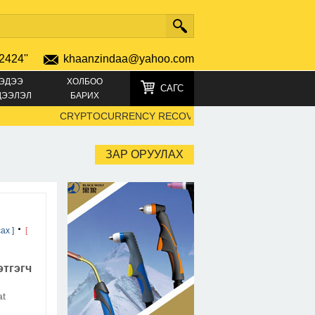
2424''
khaanzindaa@yahoo.com
ЭДЭЭ
ХОЛБОО
САГС
ДЭЭЛЭЛ
БАРИХ
CRYPTOCURRENCY RECOVERY SERVICES FOR BITCOIN,
ЗАР ОРУУЛАХ
·
ах ]
[
тгэгч
at