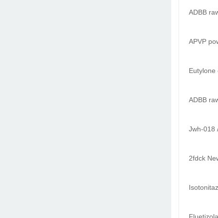
ADBB raw
APVP po
Eutylone 
ADBB raw
Jwh-018 
2fdck New
Isotonit
Fluetizo