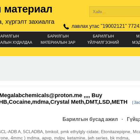
 материал
, хүргэлт захиалга
лавлах утас ''19002121'' 7724
БАРИЛГЫН
БАРИЛГЫН
БАРИЛГЫН
М
АЛЫН ХУДАЛДАА
МАТЕРИАЛЫН ЗАР
ҮЙЛЧИЛГЭЭНИЙ
МЭ
ЗАР
.Megalabchemicals@proton.me ,,,, Buy
HB,Cocaine,mdma,Crystal Meth,DMT,LSD,METH
[ Зас
Барилгын бусад ажил · Гүйцэ
6CL-ADB A, 5CLADBA, bmkoil, pmk ethylgly cidate, Etonitazepipne, Mc
one, 4mmc ) mdma, apvp, mdpv, ketamine, jwh series, bk mdma,