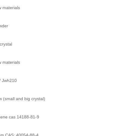
 materials
wder
crystal
 materials
/ Jwh210
 (small and big crystal)
azene cas 14188-81-9
lam CAS: 40054-88-4