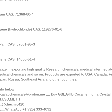
am CAS: 71368-80-4
azene (hydrochloride) CAS: 119276-01-6
zolam CAS: 57801-95-3
zene CAS: 14680-51-4
lize in exporting high quality Research chemicals, medical intermediat
utical chemicals and so on. Products are exported to USA, Canada, F
pan, Russia, Southeast Asia and other countries.
nfo below
egalabchemicals@proton.me ,,,, Buy GBL,GHB,Cocaine,mdma,Crystal
T,LSD,METH
..@checmic420
....WhatsApp +1(725) 333-4092