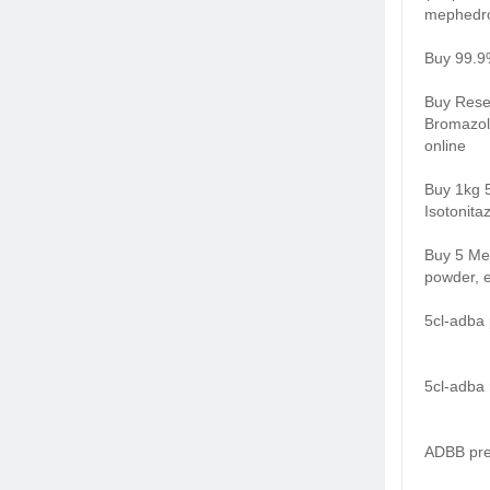
mephedro
Buy 99.9
Buy Rese
Bromazol
online
Buy 1kg 5
Isotonita
Buy 5 Me
powder, e
5cl-adba 
5cl-adba 
ADBB prec