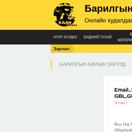
Барилгын
Онлайн худалдаа
НҮҮР ХУУДАС
БИДНИЙ ТУХАЙ
МАТЕРИ
Зарлал:
БАРИЛГЫН АЖЛЫН ЗАРУУД
Email.
GBL,G
Устгах ]
Buy 1kg 
(Mephedr