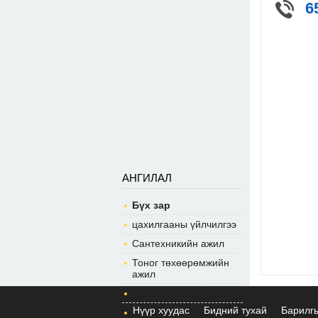
6
АНГИЛАЛ
Бүх зар
цахилгааны үйлчилгээ
Сантехникийн ажил
Тоног төхөөрөмжийн
ажил
Мужааны ажил
Нүүр хуудас
Бидний тухай
Барилг
Засал чимэглэлийн